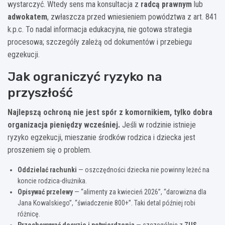
wystarczyć. Wtedy sens ma konsultacja z
radcą prawnym
lub
adwokatem
, zwłaszcza przed wniesieniem powództwa z art. 841
k.p.c. To nadal informacja edukacyjna, nie gotowa strategia
procesowa; szczegóły zależą od dokumentów i przebiegu
egzekucji.
Jak ograniczyć ryzyko na
przyszłość
Najlepszą ochroną nie jest spór z komornikiem, tylko dobra
organizacja pieniędzy wcześniej.
Jeśli w rodzinie istnieje
ryzyko egzekucji, mieszanie środków rodzica i dziecka jest
proszeniem się o problem.
Oddzielać rachunki
— oszczędności dziecka nie powinny leżeć na
koncie rodzica-dłużnika.
Opisywać przelewy
— “alimenty za kwiecień 2026”, “darowizna dla
Jana Kowalskiego”, “świadczenie 800+”. Taki detal później robi
różnicę.
Przechowywać decyzje i potwierdzenia
— szczególnie z
ZUS
,