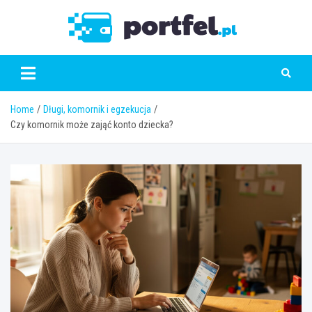
Skip
to
Portfe
content
Home
Długi, komornik i egzekucja
Czy komornik może zająć konto dziecka?