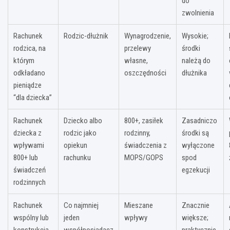
do
zwolnienia
Rachunek
Rodzic-dłużnik
Wynagrodzenie,
Wysokie;
rodzica, na
przelewy
środki
którym
własne,
należą do
odkładano
oszczędności
dłużnika
pieniądze
“dla dziecka”
Rachunek
Dziecko albo
800+, zasiłek
Zasadniczo
dziecka z
rodzic jako
rodzinny,
środki są
wpływami
opiekun
świadczenia z
wyłączone
800+ lub
rachunku
MOPS/GOPS
spod
świadczeń
egzekucji
rodzinnych
Rachunek
Co najmniej
Mieszane
Znacznie
wspólny lub
jeden
wpływy
większe;
konstrukcja
współposiadacz
praktycznie