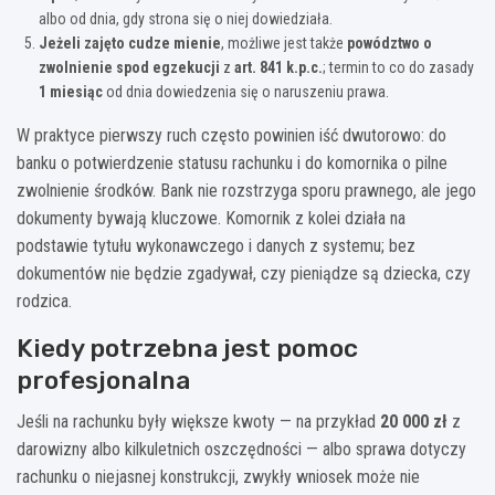
albo od dnia, gdy strona się o niej dowiedziała.
Jeżeli zajęto cudze mienie
, możliwe jest także
powództwo o
zwolnienie spod egzekucji
z
art. 841 k.p.c.
; termin to co do zasady
1 miesiąc
od dnia dowiedzenia się o naruszeniu prawa.
W praktyce pierwszy ruch często powinien iść dwutorowo: do
banku o potwierdzenie statusu rachunku i do komornika o pilne
zwolnienie środków. Bank nie rozstrzyga sporu prawnego, ale jego
dokumenty bywają kluczowe. Komornik z kolei działa na
podstawie tytułu wykonawczego i danych z systemu; bez
dokumentów nie będzie zgadywał, czy pieniądze są dziecka, czy
rodzica.
Kiedy potrzebna jest pomoc
profesjonalna
Jeśli na rachunku były większe kwoty — na przykład
20 000 zł
z
darowizny albo kilkuletnich oszczędności — albo sprawa dotyczy
rachunku o niejasnej konstrukcji, zwykły wniosek może nie