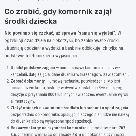
Co zrobić, gdy komornik zajął
środki dziecka
Nie powinno się czekać, aż sprawa “sama się wyjaśni”.
W
egzekucji czas działa na niekorzyść, bo zablokowane środki
utrudniają codzienne wydatki, a bank nie odblokuje ich tylko na
podstawie telefonicznego wyjaśnienia.
Ustalić podstawę zajęcia
— numer sprawy komorniczej, nazwę
kancelarii, datę zajęcia, dane dłużnika wskazanego w zawiadomieniu.
Zebrać dokumenty
— umowę rachunku, potwierdzenie, kto jest
posiadaczem konta, historię wpływów z ostatnich 3–6 miesięcy,
decyzje o przyznaniu 800+ lub innych świadczeń, ewentualnie wyrok
alimentacyjny.
Złożyć wniosek o zwolnienie środków lub rachunku spod zajęcia
bezpośrednio do komornika, opisując, dlaczego pieniądze nie należą
do dłużnika albo są wyłączone spod egzekucji.
Rozważyć skargę na czynności komornika
na podstawie
art. 767
k.p.c.
; termin wynosi co do zasady
7 dni
od dokonania czynności