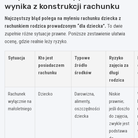
wynika z konstrukcji rachunku
Najczęstszy błąd polega na myleniu rachunku dziecka z
rachunkiem rodzica prowadzonym “dla dziecka”.
To dwie
zupełnie różne sytuacje prawne. Poniższe zestawienie ułatwia
ocenę, gdzie realnie leży ryzyko.
Sytuacja
Kto jest
Typowe
Ryzyko
posiadaczem
źródło
zajęcia za
rachunku
środków
długi
rodzica
Rachunek
Dziecko
Darowizna,
Niskie
wyłącznie na
alimenty,
prawnie;
małoletniego
oszczędności
jeśli doszło
dziecka
do zajęcia,
zwykle jest
podstawa