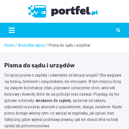
Skip
to
Portfe
content
Home
Wszystkie wpisy
Pisma do sądu i urzędów
Pisma do sądu i urzędów
Co łączy pozew o zapłatę i odwołanie od decyzji urzędu? Oba wygrywa
się treścią, terminem i załącznikami, nie emocjami. W tym miejscu liczą
się zwięzłe konstrukcje zdań, poprawne oznaczenie stron, wniosek
końcowy i dowody, które da się policzyć oraz nazwać. Przydają się też
gotowe schematy:
wezwanie do zapłaty
, sprzeciw od nakazu,
odpowiedź na pozew, wniosek o uzasadnienie, skarga, zażalenie. Każde
pismo dostaje własny rytm: co wpisać w nagłówku, jak opisać stan
faktyczny, gdzie wpleść podstawę prawną i jak nie stracić dnia na brak
opłaty lub pełnomocnictwa.