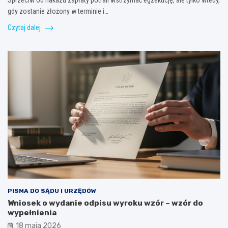
Sprzeciw od nakazu zapłaty potrafi wstrzymać egzekucję, ale tylko wtedy,
gdy zostanie złożony w terminie i…
Czytaj dalej
PISMA DO SĄDU I URZĘDÓW
Wniosek o wydanie odpisu wyroku wzór – wzór do
wypełnienia
18 maja 2026