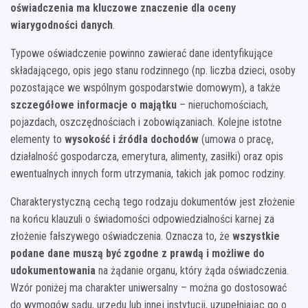
oświadczenia ma kluczowe znaczenie dla oceny
wiarygodności danych
.
Typowe oświadczenie powinno zawierać dane identyfikujące
składającego, opis jego stanu rodzinnego (np. liczba dzieci, osoby
pozostające we wspólnym gospodarstwie domowym), a także
szczegółowe informacje o majątku
– nieruchomościach,
pojazdach, oszczędnościach i zobowiązaniach. Kolejne istotne
elementy to
wysokość i źródła dochodów
(umowa o pracę,
działalność gospodarcza, emerytura, alimenty, zasiłki) oraz opis
ewentualnych innych form utrzymania, takich jak pomoc rodziny.
Charakterystyczną cechą tego rodzaju dokumentów jest złożenie
na końcu klauzuli o świadomości odpowiedzialności karnej za
złożenie fałszywego oświadczenia. Oznacza to, że
wszystkie
podane dane muszą być zgodne z prawdą i możliwe do
udokumentowania
na żądanie organu, który żąda oświadczenia.
Wzór poniżej ma charakter uniwersalny – można go dostosować
do wymogów sądu, urzędu lub innej instytucji, uzupełniając go o