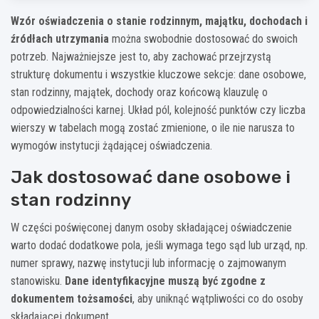
V. Oświadczenia końcowe
Wzór oświadczenia o stanie rodzinnym, majątku, dochodach i
Oświadczam, że powyższe dane są
pełne, rzetelne i zgodne z prawdą
, a moja sytuacja
źródłach utrzymania
można swobodnie dostosować do swoich
rodzinna, majątkowa i dochodowa została przedstawiona w sposób wyczerpujący.
Jestem świadomy/a odpowiedzialności karnej za złożenie fałszywego oświadczenia
na
potrzeb. Najważniejsze jest to, aby zachować przejrzystą
podstawie art. 233 § 1 Kodeksu karnego.
strukturę dokumentu i wszystkie kluczowe sekcje: dane osobowe,
Miejscowość: …………………………………………………., dnia: ………….. / ………….. / …………………..
stan rodzinny, majątek, dochody oraz końcową klauzulę o
……………………………………………………..
czytelny podpis osoby składającej oświadczenie
odpowiedzialności karnej. Układ pól, kolejność punktów czy liczba
wierszy w tabelach mogą zostać zmienione, o ile nie narusza to
Wzór pomocniczy – dostosuj treść do wymogów sądu, urzędu lub innej instytucji.
wymogów instytucji żądającej oświadczenia.
Jak dostosować dane osobowe i
stan rodzinny
W części poświęconej danym osoby składającej oświadczenie
warto dodać dodatkowe pola, jeśli wymaga tego sąd lub urząd, np.
numer sprawy, nazwę instytucji lub informację o zajmowanym
stanowisku.
Dane identyfikacyjne muszą być zgodne z
dokumentem tożsamości
, aby uniknąć wątpliwości co do osoby
składającej dokument.