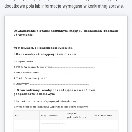
dodatkowe pola lub informacje wymagane w konkretnej sprawie.
Oświadczenie o stanie rodzinnym, majątku, dochodach i źródłach
utrzymania
Wzór dokumentu do samodzielnego wypełnienia
I. Dane osoby składającej oświadczenie
1. Imię i nazwisko: ……………………………………………………………………………………………………..
2. PESEL / nr dokumentu tożsamości: …………………………………………………………………………
3. Adres zamieszkania: ………………………………………………………………………………………………
4. Telefon / e-mail (opcjonalnie): ………………………………………………………………………………..
5. Stan cywilny: …………………………………………………………………………………………………………
II. Stan rodzinny i osoby pozostające we wspólnym
gospodarstwie domowym
1. Łączna liczba osób we wspólnym gospodarstwie domowym: ……………………………………..
2. Wykaz osób pozostających we wspólnym gospodarstwie domowym:
Stopień
Lp.
Imię i nazwisko
Data urodzenia
pokrewieństwa
…………………………………………
1.
………………………………….
………………..
…………….
…………………………………………