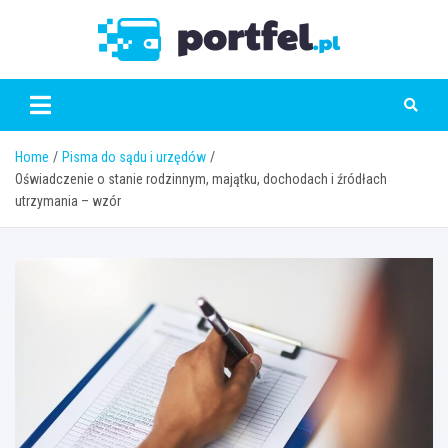
Skip
to
Portfe
content
Home
Pisma do sądu i urzędów
Oświadczenie o stanie rodzinnym, majątku, dochodach i źródłach
utrzymania – wzór