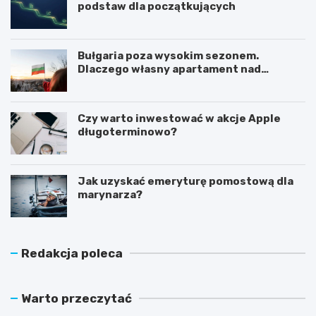
podstaw dla początkujących
Bułgaria poza wysokim sezonem.
Dlaczego własny apartament nad
Morzem Czarnym opłaca się nie tylko
latem?
Czy warto inwestować w akcje Apple
długoterminowo?
Jak uzyskać emeryturę pomostową dla
marynarza?
Redakcja poleca
Warto przeczytać