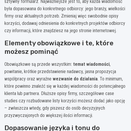
sztywny formularz. Najważniejsze jest to, aby każda wiadomość
Wygenerowano: 4 marca 2026
była dopasowana do konkretnego odbiorcy: jego branży, wielkości
firmy oraz aktualnych potrzeb. Zmieniaj więc swobodnie opisy
korzyści, dodawaj odniesienia do konkretnych projektów odbiorcy
czy informacji, które znajdziesz na jego stronie internetowej.
Elementy obowiązkowe i te, które
możesz pominąć
Obowiązkowe są przede wszystkim:
temat wiadomości
,
powitanie, krótkie przedstawienie nadawcy, jasna propozycja
współpracy oraz wyraźne
wezwanie do działania
. To minimum,
które powinno znaleźć się w każdej wiadomości do potencjalnego
klienta lub partnera. Dłuższe opisy firmy, szczegółowe case
studies czy rozbudowane listy korzyści możesz dodać jako opcję
– zwłaszcza wtedy, gdy piszesz do osób decyzyjnych
przyzwyczajonych do większej ilości informacji.
Dopasowanie języka i tonu do