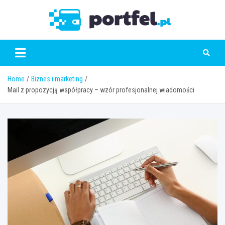
Skip
to
Portfe
content
Home
Biznes i marketing
Mail z propozycją współpracy – wzór profesjonalnej wiadomości