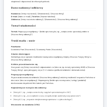
skopiować i dopasować do własnych potrzeb.
Dane nadawcy i odbiorcy
Nadawca:
[Imię i nazwisko] / [Stanowisko] / [Nazwa firmy]
E-mail:
[Adres e-mail] |
Telefon:
[Numer telefonu]
Odbiorca:
[Imię i nazwisko odbiorcy] / [Stanowisko] / [Nazwa firmy odbiorcy]
Temat wiadomości
Temat:
Propozycja współpracy – [krótki opis korzyści, np. „zwiększenie sprzedaży online w
[Nazwa firmy odbiorcy]”]
Treść maila – wzór
Powitanie:
Szanowna Pani [Nazwisko] / Szanowny Panie [Nazwisko],
Zdanie otwierające:
Kontaktuję się w sprawie możliwości nawiązania współpracy między [Nazwa Twojej firmy] a
[Nazwa firmy odbiorcy].
Krótkie przedstawienie się:
Nazywam się [Imię i nazwisko] i odpowiadam za [obszar, np. rozwój sprzedaży B2B] w [Nazwa
Twojej firmy], specjalizującej się w [1–2 zdania o profilu działalności i doświadczeniu].
Propozycja współpracy:
Po przeanalizowaniu działalności [Nazwa firmy odbiorcy] widzimy możliwość wsparcia Państwa w
obszarze [obszar współpracy]. Proponujemy [krótki opis rozwiązania / usługi / produktu]
dostosowane do potrzeb firm takich jak Państwa.
Najważniejsze korzyści dla odbiorcy:
[Korzyść 1, np. „zwiększenie liczby zapytań sprzedażowych o X%”]
[Korzyść 2, np. „oszczędność czasu zespołu dzięki automatyzacji procesów”]
[Korzyść 3, np. „wsparcie dedykowanego opiekuna i szybka obsługa”]
Wezwanie do działania (CTA):