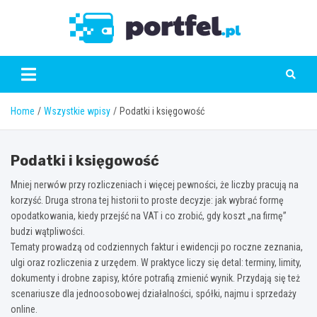
Skip
to
Portfe
content
Home
Wszystkie wpisy
Podatki i księgowość
Podatki i księgowość
Mniej nerwów przy rozliczeniach i więcej pewności, że liczby pracują na
korzyść. Druga strona tej historii to proste decyzje: jak wybrać formę
opodatkowania, kiedy przejść na VAT i co zrobić, gdy koszt „na firmę”
budzi wątpliwości.
Tematy prowadzą od codziennych faktur i ewidencji po roczne zeznania,
ulgi oraz rozliczenia z urzędem. W praktyce liczy się detal: terminy, limity,
dokumenty i drobne zapisy, które potrafią zmienić wynik. Przydają się też
scenariusze dla jednoosobowej działalności, spółki, najmu i sprzedaży
online.