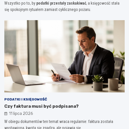
Wszystko po to, by
podatki przestały zaskakiwać
, a księgowość stała
się spokojnym rytuałem zamiast cyklicznego pożaru.
PODATKI I KSIĘGOWOŚĆ
Czy faktura musi być podpisana?
11 lipca 2026
W obiegu dokumentów ten temat wraca regularnie: faktura została
wystawiona, kwota się zgadza, ale pojawia się…