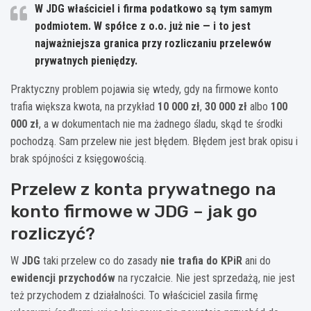
W
JDG
właściciel i firma podatkowo są tym samym
podmiotem. W
spółce z o.o.
już nie — i to jest
najważniejsza granica przy rozliczaniu przelewów
prywatnych pieniędzy.
Praktyczny problem pojawia się wtedy, gdy na firmowe konto
trafia większa kwota, na przykład
10 000 zł
,
30 000 zł
albo
100
000 zł
, a w dokumentach nie ma żadnego śladu, skąd te środki
pochodzą. Sam przelew nie jest błędem. Błędem jest brak opisu i
brak spójności z księgowością.
Przelew z konta prywatnego na
konto firmowe w JDG – jak go
rozliczyć?
W
JDG
taki przelew co do zasady
nie trafia do KPiR
ani do
ewidencji przychodów
na ryczałcie. Nie jest sprzedażą, nie jest
też przychodem z działalności. To właściciel zasila firmę