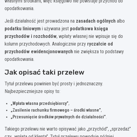
własnymi środkami, więc księgowo nie powstaje przychód do
opodatkowania.
Jeśli działalność jest prowadzona na
zasadach ogólnych
albo
podatku liniowym
i używana jest
podatkowa księga
przychodów i rozchodów
, wpłaty własnej nie wpisuje się do
kolumn przychodowych. Analogicznie przy
ryczałcie od
przychodów ewidencjonowanych
nie zwiększa to podstawy
opodatkowania.
Jak opisać taki przelew
Tytuł przelewu powinien być prosty i jednoznaczny.
Najbezpieczniejsze opisy to:
„Wpłata własna przedsiębiorcy”
,
„Zasilenie rachunku firmowego – środki własne”
,
„Przesunięcie środków prywatnych do działalności”
.
Takiego przelewu nie warto opisywać jako „przychód”, „sprzedaż”
czy „wpłata od klienta”. Tytuł przelewu powoduje później