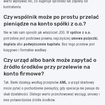
warto wpisywać nic, co sugeruje sprzedaż lub zapłatę od
kontrahenta.
Czy wspólnik może po prostu przelać
pieniądze na konto spółki z o.o.?
Nie w taki sam sposób jak właściciel JDG. W
spółce z o.o.
potrzebna jest podstawa prawna, najczęściej
umowa pożyczki
,
dopłata
albo
podwyższenie kapitału
. Bez tego przelew jest
księgowo i formalnie wadliwy.
Czy urząd albo bank może zapytać o
źródło środków przy przelewie na
konto firmowe?
Tak. Banki działają według przepisów
AML
, a urząd skarbowy
może pytać o pochodzenie pieniędzy, gdy operacja nie pasuje do
skali działalności. Dlatego warto przechowywać wyciągi, umowy i
inne potwierdzenia źródła środków.