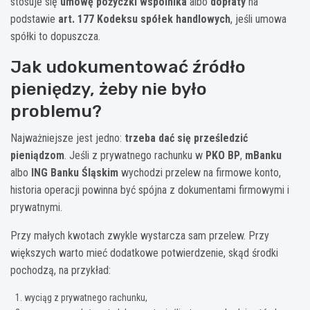
stosuje się
umowę pożyczki wspólnika
albo
dopłaty
na
podstawie
art. 177 Kodeksu spółek handlowych
, jeśli umowa
spółki to dopuszcza.
Jak udokumentować źródło
pieniędzy, żeby nie było
problemu?
Najważniejsze jest jedno:
trzeba dać się prześledzić
pieniądzom
. Jeśli z prywatnego rachunku w
PKO BP
,
mBanku
albo
ING Banku Śląskim
wychodzi przelew na firmowe konto,
historia operacji powinna być spójna z dokumentami firmowymi i
prywatnymi.
Przy małych kwotach zwykle wystarcza sam przelew. Przy
większych warto mieć dodatkowe potwierdzenie, skąd środki
pochodzą, na przykład:
wyciąg z prywatnego rachunku,