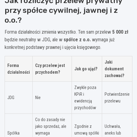
Jak rozliczyć przelew prywatny
przy spółce cywilnej, jawnej i z
o.o.?
Forma działalności zmienia wszystko. Ten sam przelew
5 000 zł
będzie neutralny w JDG, ale w
spółce z o.o.
wymaga już
konkretnej podstawy prawnej i ujęcia księgowego.
Jaki
Forma
Czy przelew jest
Jak go ująć?
dokument
działalności
przychodem?
zachować?
Zwykle poza
KPiR i
Potwierdzenie
JDG
Nie
ewidencją
przelewu
przychodów
Co do zasady nie
jako sprzedaż, ale
Zgodnie z
Uchwała,
Spółka
wymaga
umową spółki
aneks lub