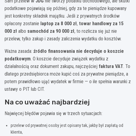
Sam przelew w
JDG
nie tworzy podatku dochodowego, ale skutki
podatkowe pojawiają się później, gdy za te pieniądze kupowany
jest konkretny składnik majątku. Jeśli z prywatnych środków
opłacony zostanie
laptop za 8 000 zł
,
towar handlowy za 15
000 zł
albo
samochód za 90 000 zł
, to rozlicza się już nie
przelew, tylko zakup i zasady zaliczenia wydatku do kosztów.
Ważna zasada:
źródło finansowania nie decyduje o koszcie
podatkowym
. O koszcie decyduje związek wydatku z
działalnością oraz dokument zakupu, najczęściej
faktura VAT
. To
dlatego przedsiębiorca może kupić coś za prywatne pieniądze, a
potem prawidłowo ująć wydatek w firmie — o ile spełnia warunki z
ustawy o PIT lub CIT.
Na co uważać najbardziej
Najwięcej błędów pojawia się w trzech sytuacjach:
przelew od prywatnej osoby jest opisany tak, jakby był zapłatą od
klienta,