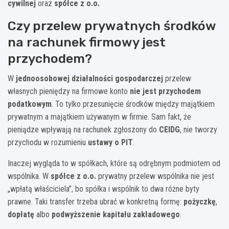
cywilnej
oraz
spółce z o.o.
Czy przelew prywatnych środków
na rachunek firmowy jest
przychodem?
W
jednoosobowej działalności gospodarczej
przelew
własnych pieniędzy na firmowe konto
nie jest przychodem
podatkowym
. To tylko przesunięcie środków między majątkiem
prywatnym a majątkiem używanym w firmie. Sam fakt, że
pieniądze wpływają na rachunek zgłoszony do
CEIDG
, nie tworzy
przychodu w rozumieniu
ustawy o PIT
.
Inaczej wygląda to w spółkach, które są odrębnym podmiotem od
wspólnika. W
spółce z o.o.
prywatny przelew wspólnika nie jest
„wpłatą właściciela”, bo spółka i wspólnik to dwa różne byty
prawne. Taki transfer trzeba ubrać w konkretną formę:
pożyczkę
,
dopłatę
albo
podwyższenie kapitału zakładowego
.