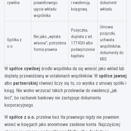
cywilna
prawidłowego
i ewidencją
dokument
ujęcia wkładu
księgową
wkładu
wspólnika
Umowa
Pożyczka,
pożyczki,
Nie jako „wpłata
dopłata z art.
Spółka z
uchwała
własna”; potrzebna
177 KSH albo
o.o.
wspólników,
forma prawna
podwyższenie
dokumenty do
kapitału
KRS
W
spółce cywilnej
środki wspólnika da się wnieść jako wkład lub
dopłatę przewidzianą w ustaleniach wspólników. W
spółce jawnej
albo
partnerskiej
również liczy się to, co wynika z umowy spółki i
ksiąg. Nie wolno wrzucać takich przelewów do ewidencji „jak
leci”, bo rachunek bankowy nie zastępuje dokumentu
korporacyjnego.
W
spółce z o.o.
przelew bez tła prawnego nigdy nie powinien
wisieć w księgach jako anonimowe zasilenie konta. Najczęściej