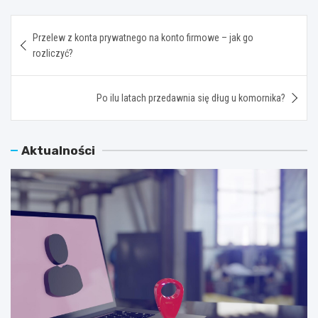
Nawigacja
Przelew z konta prywatnego na konto firmowe – jak go
wpisu
rozliczyć?
Po ilu latach przedawnia się dług u komornika?
Aktualności