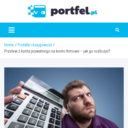
Skip
to
Portfe
content
Home
Podatki i księgowość
Przelew z konta prywatnego na konto firmowe – jak go rozliczyć?