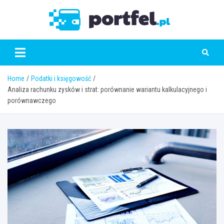
Skip
to
Portfe
content
Home
Podatki i księgowość
Analiza rachunku zysków i strat: porównanie wariantu kalkulacyjnego i
porównawczego