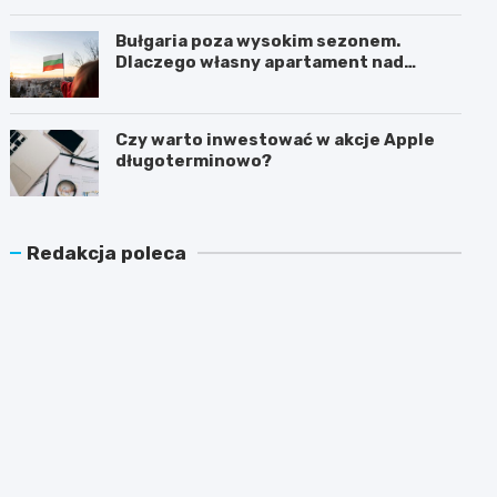
Bułgaria poza wysokim sezonem.
Dlaczego własny apartament nad
Morzem Czarnym opłaca się nie tylko
latem?
Czy warto inwestować w akcje Apple
długoterminowo?
Redakcja poleca