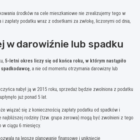
tkowania środków na cele mieszkaniowe nie zrealizujemy tego w
a i zapłaty podatku wraz z odsetkami za zwłokę, liczonymi od dnia,
j w darowiźnie lub spadku
ku,
5-letni okres liczy się od końca roku, w którym nastąpiło
b spadkodawcę
, a nie od momentu otrzymania darowizny lub
arczyńca nabył ją w 2015 roku, sprzedaż będzie zwolniona z podatku
łynęło już ponad 5 lat.
oże wiązać się z koniecznością zapłaty podatku od spadków i
najbliższej rodziny (tzw. grupa zerowa) mogą być zwolnieni z tego
 w ciągu 6 miesięcy.
zwala na lepsze planowanie finansowe i uniknięcie