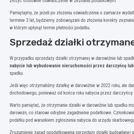
złożyć stosowne oświadczenie w zeznaniu podatkowym.
Pamiętajmy, że jeżeli po złożeniu oświadczenia o zamiarze wyda
terminie 3 lat, będziemy zobowiązani do złożenia korekty zeznani
w którym upłynął termin płatności podatku.
Sprzedaż działki otrzymane
W przypadku sprzedaży działki otrzymanej w darowiźnie lub spad
nabycie lub wybudowanie nieruchomości przez darczyńcę lu
spadku.
Jeśli więc otrzymaliśmy działkę w darowiźnie w 2022 roku, ale d
dochodowego, ponieważ od końca roku nabycia przez darczyńcę up
Warto pamiętać, że otrzymanie działki w darowiźnie lub spadku m
darowizn, co stanowi odrębne zagadnienie podatkowe. Członkowie 
podatku pod warunkiem zgłoszenia nabycia do urzędu skarbowego
Zrozumienie zasad opodatkowania sprzedaży działki budowlanej po