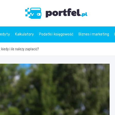
Portfe
redyty
Kalkulatory
Podatki i księgowość
Biznes i marketing
kiedy i ile należy zapłacić?