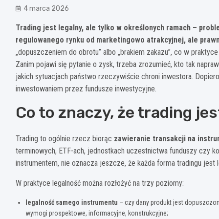
4 marca 2026
Trading jest legalny, ale tylko w określonych ramach – prob
regulowanego rynku od marketingowo atrakcyjnej, ale prawni
„dopuszczeniem do obrotu” albo „brakiem zakazu”, co w praktyce
Zanim pojawi się pytanie o zysk, trzeba zrozumieć, kto tak napr
jakich sytuacjach państwo rzeczywiście chroni inwestora. Dopier
inwestowaniem przez fundusze inwestycyjne.
Co to znaczy, że trading jes
Trading to ogólnie rzecz biorąc
zawieranie transakcji na instr
terminowych, ETF-ach, jednostkach uczestnictwa funduszy czy k
instrumentem, nie oznacza jeszcze, że każda forma tradingu jest l
W praktyce legalność można rozłożyć na trzy poziomy:
legalność samego instrumentu
– czy dany produkt jest dopuszczon
wymogi prospektowe, informacyjne, konstrukcyjne;