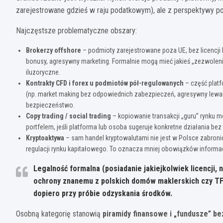
zarejestrowane gdzieś w raju podatkowym), ale z perspektywy p
Najczęstsze problematyczne obszary:
Brokerzy offshore
– podmioty zarejestrowane poza UE, bez licencji
bonusy, agresywny marketing. Formalnie mogą mieć jakieś „zezwolen
iluzoryczne.
Kontrakty CFD i forex u podmiotów pół-regulowanych
– część platf
(np. market making bez odpowiednich zabezpieczeń, agresywny lewar)
bezpieczeństwo.
Copy trading / social trading
– kopiowanie transakcji „guru” rynku 
portfelem, jeśli platforma lub osoba sugeruje konkretne działania b
Kryptoaktywa
– sam handel kryptowalutami nie jest w Polsce zabron
regulacji rynku kapitałowego. To oznacza mniej obowiązków informac
Legalność formalna (posiadanie jakiejkolwiek licencji,
ochrony znanemu z polskich domów maklerskich czy TFI
dopiero przy próbie odzyskania środków.
Osobną kategorię stanowią
piramidy finansowe i „fundusze” bez