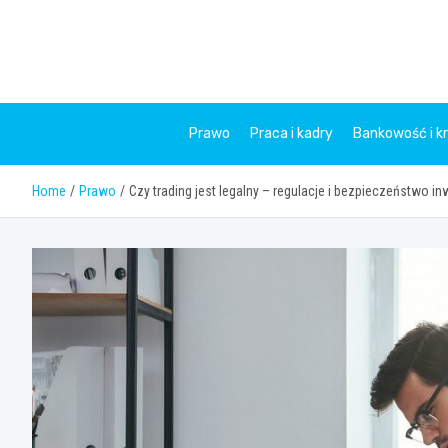
Skip
to
content
Prawo
Praca i kadry
Bankowość i k
Home
Prawo
Czy trading jest legalny – regulacje i bezpieczeństwo i