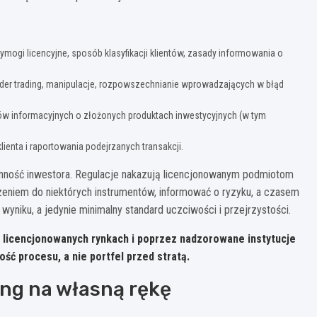
ymogi licencyjne, sposób klasyfikacji klientów, zasady informowania o
insider trading, manipulacje, rozpowszechnianie wprowadzających w błąd
 informacyjnych o złożonych produktach inwestycyjnych (w tym
lienta i raportowania podejrzanych transakcji.
zienność inwestora. Regulacje nakazują licencjonowanym podmiotom
zeniem do niektórych instrumentów, informować o ryzyku, a czasem
yniku, a jedynie minimalny standard uczciwości i przejrzystości.
 na licencjonowanych rynkach i poprzez nadzorowane instytucje
ść procesu, a nie portfel przed stratą.
ng na własną rękę