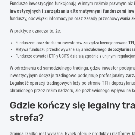
Fundusze inwestycyjne funkcjonują w innym reżimie prawnym niż 
inwestycyjnych i zarządzaniu alternatywnymi funduszami inw
funduszy, obowiązki informacyjne oraz zasady przechowywania a
W praktyce oznacza to, że:
Funduszem oraz środkami inwestorów zarządza licencjonowane
TFI
Aktywa funduszu przechowywane są u niezależnego
depozytariusz
Fundusze otwarte i ETF-y UCITS działają zgodnie z unijnymi regulacjami
W odróżnieniu od samodzielnego tradingu, gdzie inwestor podejmu
inwestycyjnym decyzje tradingowe podejmuje profesjonalny zarząd
Legalność operacji tradingowych leży po stronie TFI i depozytari
chronionego przez reżim nadzoru, ale pozbawionego wpływu na ko
Gdzie kończy się legalny tr
strefa?
Granica rzadko jest wyraźna. Rynek oferuje produkty i platformy,