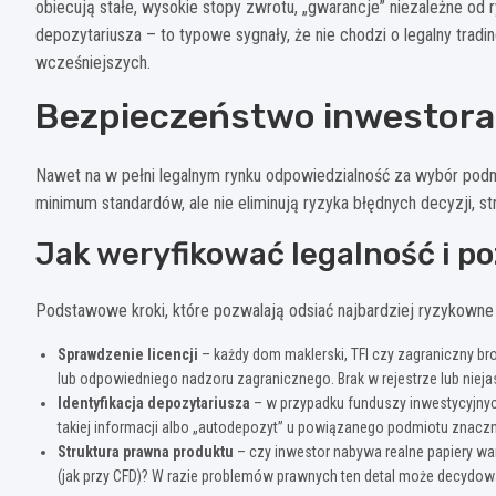
obiecują stałe, wysokie stopy zwrotu, „gwarancje” niezależne od ry
depozytariusza – to typowe sygnały, że nie chodzi o legalny trad
wcześniejszych.
Bezpieczeństwo inwestora
Nawet na w pełni legalnym rynku odpowiedzialność za wybór pod
minimum standardów, ale nie eliminują ryzyka błędnych decyzji, st
Jak weryfikować legalność i p
Podstawowe kroki, które pozwalają odsiać najbardziej ryzykowne 
Sprawdzenie licencji
– każdy dom maklerski, TFI czy zagraniczny br
lub odpowiedniego nadzoru zagranicznego. Brak w rejestrze lub niej
Identyfikacja depozytariusza
– w przypadku funduszy inwestycyjnych
takiej informacji albo „autodepozyt” u powiązanego podmiotu znaczn
Struktura prawna produktu
– czy inwestor nabywa realne papiery war
(jak przy CFD)? W razie problemów prawnych ten detal może decydowa