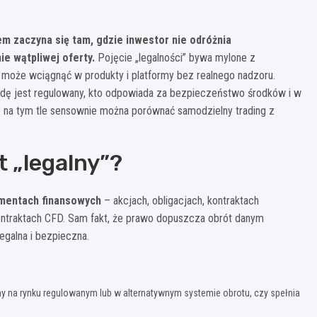
lem zaczyna się tam, gdzie inwestor nie odróżnia
e wątpliwej oferty.
Pojęcie „legalności” bywa mylone z
 może wciągnąć w produkty i platformy bez realnego nadzoru.
awdę jest regulowany, kto odpowiada za bezpieczeństwo środków i w
o na tym tle sensownie można porównać samodzielny trading z
t „legalny”?
umentach finansowych
– akcjach, obligacjach, kontraktach
ontraktach CFD. Sam fakt, że prawo dopuszcza obrót danym
egalna i bezpieczna.
y na rynku regulowanym lub w alternatywnym systemie obrotu, czy spełnia