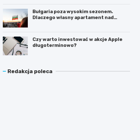
Bułgaria poza wysokim sezonem.
Dlaczego własny apartament nad
Morzem Czarnym opłaca się nie tylko
latem?
Czy warto inwestować w akcje Apple
długoterminowo?
Redakcja poleca