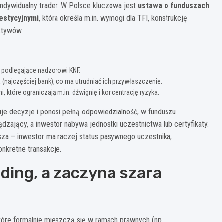
indywidualny trader. W Polsce kluczowa jest
ustawa o funduszach
estycyjnymi
, która określa m.in. wymogi dla TFI, konstrukcję
ktywów.
, podlegające nadzorowi KNF.
a
(najczęściej bank), co ma utrudniać ich przywłaszczenie.
, które ograniczają m.in. dźwignię i koncentrację ryzyka.
je decyzje i ponosi pełną odpowiedzialność, w funduszu
zający, a inwestor nabywa jednostki uczestnictwa lub certyfikaty.
usza – inwestor ma raczej status pasywnego uczestnika,
nkretne transakcje.
ading, a zaczyna szara
 które formalnie mieszczą się w ramach prawnych (np.