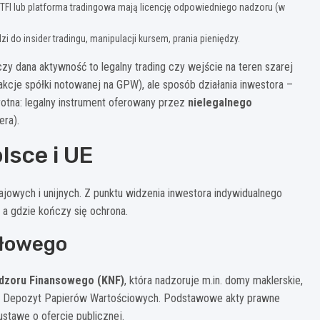
 TFI lub platforma tradingowa mają licencję odpowiedniego nadzoru (w
i do insider tradingu, manipulacji kursem, prania pieniędzy.
zy dana aktywność to legalny trading czy wejście na teren szarej
p. akcje spółki notowanej na GPW), ale sposób działania inwestora –
wrotna: legalny instrument oferowany przez
nielegalnego
era).
lsce i UE
rajowych i unijnych. Z punktu widzenia inwestora indywidualnego
 a gdzie kończy się ochrona.
ałowego
dzoru Finansowego (KNF)
, która nadzoruje m.in. domy maklerskie,
owy Depozyt Papierów Wartościowych. Podstawowe akty prawne
stawę o ofercie publicznej.