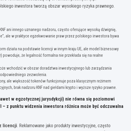
olskiego inwestora tworzą obszar wysokiego ryzyka prawnego.
 KNF ani innego uznanego nadzoru, często oferujące wysoką dźwignię,
ie”, ale w praktyce egzekwowanie praw przez polskiego inwestora bywa
orm działa na podstawie licencji w innym kraju UE, ale model biznesowy
 powoduje, że legalność formalna nie przekłada się na realne
może wchodzić w obszar doradztwa inwestycyjnego lub zarządzania
ez odpowiedniego zezwolenia.
iony, ale większość tokenów funkcjonuje poza klasycznym reżimem
yjnych, brak nadzoru KNF nad giełdami krypto i wyższe ryzyko prawne.
 nawet w egzotycznej jurysdykcji) nie równa się poziomowi
 – z punktu widzenia inwestora różnica może być odczuwalna
 licencji
. Reklamowane jako produkty inwestycyjne, często