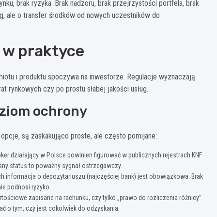
nku, brak ryzyka. Brak nadzoru, brak przejrzystości portfela, brak
ing, ale o transfer środków od nowych uczestników do
 w praktyce
miotu i produktu spoczywa na inwestorze. Regulacje wyznaczają
rat rynkowych czy po prostu słabej jakości usług.
oziom ochrony
opcje, są zaskakująco proste, ale często pomijane:
oker działający w Polsce powinien figurować w publicznych rejestrach KNF
asny status to poważny sygnał ostrzegawczy.
 informacja o depozytariuszu (najczęściej bank) jest obowiązkowa. Brak
ie podnosi ryzyko.
tościowe zapisane na rachunku, czy tylko „prawo do rozliczenia różnicy”
ć o tym, czy jest cokolwiek do odzyskania.