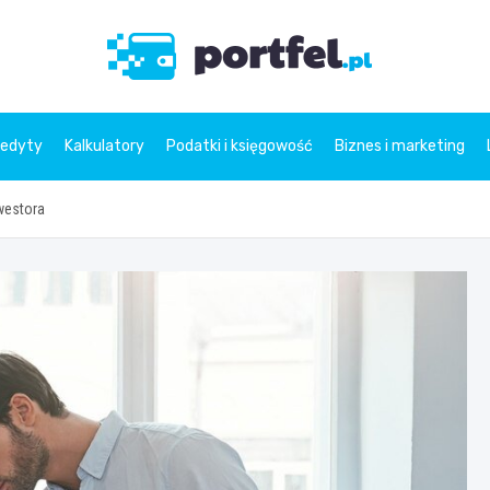
Portfe
redyty
Kalkulatory
Podatki i księgowość
Biznes i marketing
nwestora