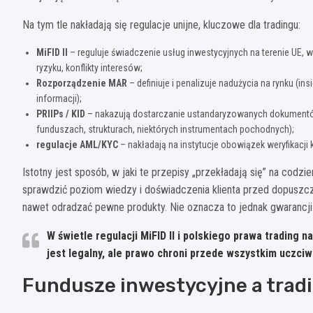
Na tym tle nakładają się regulacje unijne, kluczowe dla tradingu:
MiFID II
– reguluje świadczenie usług inwestycyjnych na terenie UE, w
ryzyku, konflikty interesów;
Rozporządzenie MAR
– definiuje i penalizuje nadużycia na rynku (
informacji);
PRIIPs / KID
– nakazują dostarczanie ustandaryzowanych dokumentów
funduszach, strukturach, niektórych instrumentach pochodnych);
regulacje AML/KYC
– nakładają na instytucje obowiązek weryfikacji k
Istotny jest sposób, w jaki te przepisy „przekładają się” na cod
sprawdzić poziom wiedzy i doświadczenia klienta przed dopuszc
nawet odradzać pewne produkty. Nie oznacza to jednak gwarancji w
W świetle regulacji MiFID II i polskiego prawa trading
jest legalny, ale prawo chroni przede wszystkim uczciwo
Fundusze inwestycyjne a tradi