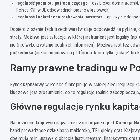
legalność podmiotu pośredniczącego
– czy broker, dom maklerski,
Polsce KNF, w UE odpowiednich organów krajowych);
legalność konkretnego zachowania inwestora
– np. czy nie dochodz
Dopiero złożenie tych trzech warstw daje odpowiedź na pytanie, c
strefy. Możliwa jest sytuacja, w której instrument jest legalny (n
nie (np. wykorzystanie poufnych informacji). Możliwa jest też od
pośrednika
(nielicencjonowana platforma, która tylko „udaje” brok
Ramy prawne tradingu w Po
Rynek kapitałowy w Polsce funkcjonuje w ścisłej sieci regulacji k
kluczowe jest zrozumienie, co te regulacje realnie zabezpieczają,
Główne regulacje rynku kapit
Na poziomie krajowym najważniejszym organem jest
Komisja Na
banki prowadzące działalność maklerską, TFI, giełdy oraz Kraj
obejmują m.in. ustawę o obrocie instrumentami finansowymi oraz u