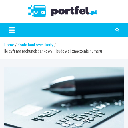
Skip
to
Portfe
content
Home
Konta bankowe i karty
Ile cyfr ma rachunek bankowy – budowa i znaczenie numeru