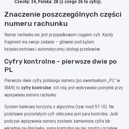
Czechy: 24, Polska: 28 (z czego 26 to cyfry).
Znaczenie poszczególnych części
numeru rachunku
Numer rachunku nie jest przypadkowym ciągiem cyfr. Każdy
fragment ma swoje zadanie – głównie pod kątem
bezpieczeństwa i automatycznej obsługi przelewów.
Cyfry kontrolne – pierwsze dwie po
PL
Pierwsze dwie cyfry polskiego numeru (po ewentualnym „PL” w
IBAN) to
cyfry kontrolne
. Ich rolą jest wykrywanie pomyłek przy
wpisywaniu numeru rachunku.
System bankowy korzysta z algorytmu (tzw. mod 97-10). Na
podstawie pozostałych cyfr obliczana jest para kontrolna. Jeśli
podczas wpisywania numeru zostanie zamieniona cyfra lub
wkradnie się literówka, suma kontrolna się nie zgodzi i przelew