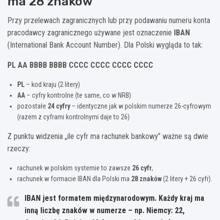
ma 28 znaków
Przy przelewach zagranicznych lub przy podawaniu numeru konta
pracodawcy zagranicznego używane jest oznaczenie
IBAN
(International Bank Account Number). Dla Polski wygląda to tak:
PL AA BBBB BBBB CCCC CCCC CCCC CCCC
PL
– kod kraju (2 litery)
AA
– cyfry kontrolne (te same, co w NRB)
pozostałe
24 cyfry
– identyczne jak w polskim numerze 26-cyfrowym
(razem z cyframi kontrolnymi daje to 26)
Z punktu widzenia „ile cyfr ma rachunek bankowy” ważne są dwie
rzeczy:
rachunek w polskim systemie to zawsze
26 cyfr
,
rachunek w formacie IBAN dla Polski ma
28 znaków
(2 litery + 26 cyfr).
IBAN jest formatem międzynarodowym. Każdy kraj ma
inną liczbę znaków w numerze – np. Niemcy: 22,