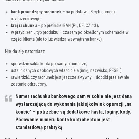
bank prowadzący rachunek
– na podstawie 8 cyfr numeru
rozliczeniowego,
kraj rachunku
– po prefiksie IBAN (PL, DE, CZ itd.),
w przybliżeniu typ produktu – czasem po określonym schemacie w
części klienta (ale to już wiedza wewnętrzna banku).
Nie da się natomiast:
sprawdzić salda konta po samym numerze,
ustalić danych osobowych właściciela (imię, nazwisko, PESEL),
stwierdzić, czy rachunek jest jeszcze aktywny – dopóki przelew nie
zostanie odrzucony.
Numer rachunku bankowego sam w sobie nie jest daną
wystarczającą do wykonania jakiejkolwiek operacji „na
koncie” – potrzebne są dodatkowe hasła, loginy, kody.
Podawanie numeru konta kontrahentom jest
standardową praktyką.