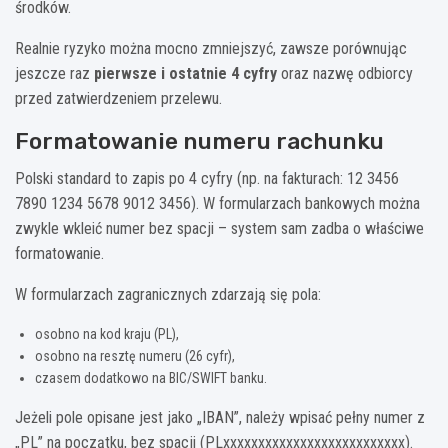
środków.
Realnie ryzyko można mocno zmniejszyć, zawsze porównując
jeszcze raz
pierwsze i ostatnie 4 cyfry
oraz nazwę odbiorcy
przed zatwierdzeniem przelewu.
Formatowanie numeru rachunku
Polski standard to zapis po 4 cyfry (np. na fakturach: 12 3456
7890 1234 5678 9012 3456). W formularzach bankowych można
zwykle wkleić numer bez spacji – system sam zadba o właściwe
formatowanie.
W formularzach zagranicznych zdarzają się pola:
osobno na kod kraju (PL),
osobno na resztę numeru (26 cyfr),
czasem dodatkowo na BIC/SWIFT banku.
Jeżeli pole opisane jest jako „IBAN”, należy wpisać pełny numer z
„PL” na początku, bez spacji (PLxxxxxxxxxxxxxxxxxxxxxxxxxx).