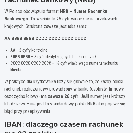
W Polsce obowiązuje format
NRB – Numer Rachunku
Bankowego
. To właśnie te 26 cyfr widoczne na przelewach
krajowych. Struktura zawsze jest taka sama:
AA BBBB BBBB CCCC CCCC CCCC CCCC
AA
– 2 cyfry kontrolne
BBBB BBBB
– 8 cyfr identyfikujących bank i oddział
CCCC CCCC CCCC CCCC
– 16 cyfr właściwego numeru rachunku
klienta
W praktyce dla użytkownika liczy się głównie to, że każdy polski
rachunek rozliczeniowy prowadzony w banku (osobisty, firmowy,
oszczędnościowy) ma
zawsze 26 cyfr
. Jeśli numer jest krótszy
lub dłuższy – nie jest to standardowy polski NRB albo pojawił się
błąd przy przepisywaniu.
IBAN: dlaczego czasem rachunek