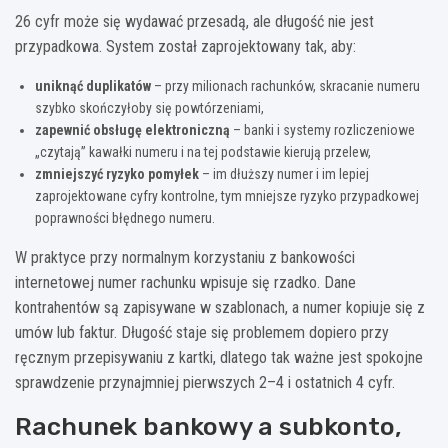
26 cyfr może się wydawać przesadą, ale długość nie jest
przypadkowa. System został zaprojektowany tak, aby:
uniknąć duplikatów
– przy milionach rachunków, skracanie numeru
szybko skończyłoby się powtórzeniami,
zapewnić obsługę elektroniczną
– banki i systemy rozliczeniowe
„czytają” kawałki numeru i na tej podstawie kierują przelew,
zmniejszyć ryzyko pomyłek
– im dłuższy numer i im lepiej
zaprojektowane cyfry kontrolne, tym mniejsze ryzyko przypadkowej
poprawności błędnego numeru.
W praktyce przy normalnym korzystaniu z bankowości
internetowej numer rachunku wpisuje się rzadko. Dane
kontrahentów są zapisywane w szablonach, a numer kopiuje się z
umów lub faktur. Długość staje się problemem dopiero przy
ręcznym przepisywaniu z kartki, dlatego tak ważne jest spokojne
sprawdzenie przynajmniej pierwszych 2–4 i ostatnich 4 cyfr.
Rachunek bankowy a subkonto,