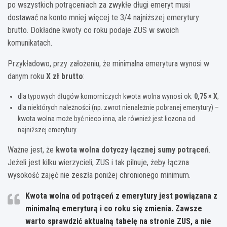
po wszystkich potrąceniach za zwykłe długi emeryt musi
dostawać na konto mniej więcej te 3/4 najniższej emerytury
brutto. Dokładne kwoty co roku podaje ZUS w swoich
komunikatach.
Przykładowo, przy założeniu, że minimalna emerytura wynosi w
danym roku
X zł brutto
:
dla typowych długów komorniczych kwota wolna wynosi ok.
0,75 × X
,
dla niektórych należności (np. zwrot nienależnie pobranej emerytury) –
kwota wolna może być nieco inna, ale również jest liczona od
najniższej emerytury.
Ważne jest, że
kwota wolna dotyczy łącznej sumy potrąceń
.
Jeżeli jest kilku wierzycieli, ZUS i tak pilnuje, żeby łączna
wysokość zajęć nie zeszła poniżej chronionego minimum.
Kwota wolna od potrąceń z emerytury jest powiązana z
minimalną emeryturą i co roku się zmienia. Zawsze
warto sprawdzić aktualną tabelę na stronie ZUS, a nie