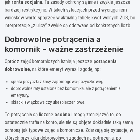
jak
renta socjalna
. Tu zasady ochrony są inne i zwykle jeszcze
bardziej restrykcyjne. W takich sytuacjach przed wyciąganiem
wniosków warto spojrzeć w aktualną tabelę kwot wolnych ZUS, bo
interpretacje „z ulicy” zwykle są oderwane od konkretnych liczb.
Dobrowolne potrącenia a
komornik – ważne zastrzeżenie
Oprócz zajęć komorniczych istnieją jeszcze
potrącenia
dobrowolne
, na które emeryt wyraził zgodę, np.:
spłata pożyczki z kasy zapomogowo-pożyczkowej,
dobrowolne raty ustalone bez komornika, ale z potrąceniem z
emerytury,
składki związkowe czy ubezpieczeniowe.
Te potrącenia są liczone
osobno
i mogą zmniejszyć to, co
ostatecznie trafia na konto, ale nie są objęte dokładnie taką samą
ochroną jak typowe zajęcia komornicze. Zdarzają się sytuacje, w
których przy kilku dobrowolnych zgodach na potrącenia, po