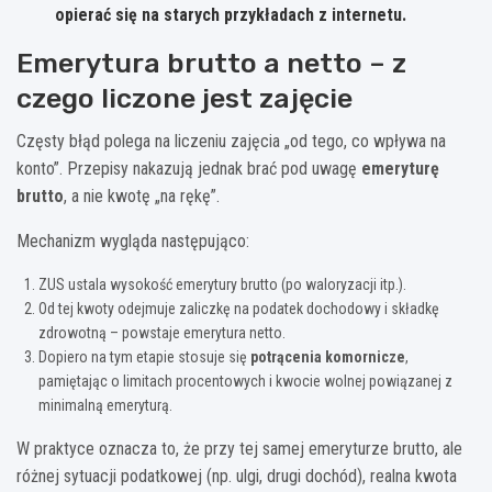
opierać się na starych przykładach z internetu.
Emerytura brutto a netto – z
czego liczone jest zajęcie
Częsty błąd polega na liczeniu zajęcia „od tego, co wpływa na
konto”. Przepisy nakazują jednak brać pod uwagę
emeryturę
brutto
, a nie kwotę „na rękę”.
Mechanizm wygląda następująco:
ZUS ustala wysokość emerytury brutto (po waloryzacji itp.).
Od tej kwoty odejmuje zaliczkę na podatek dochodowy i składkę
zdrowotną – powstaje emerytura netto.
Dopiero na tym etapie stosuje się
potrącenia komornicze
,
pamiętając o limitach procentowych i kwocie wolnej powiązanej z
minimalną emeryturą.
W praktyce oznacza to, że przy tej samej emeryturze brutto, ale
różnej sytuacji podatkowej (np. ulgi, drugi dochód), realna kwota