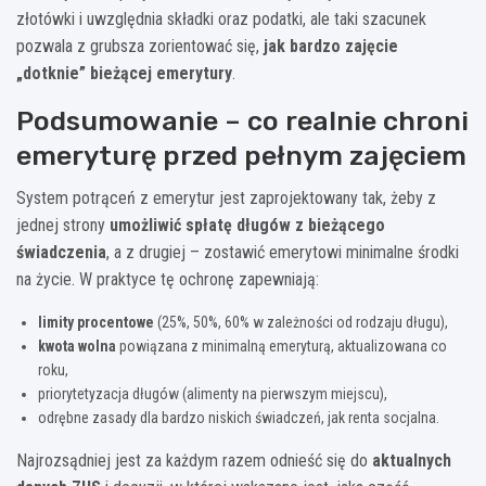
złotówki i uwzględnia składki oraz podatki, ale taki szacunek
pozwala z grubsza zorientować się,
jak bardzo zajęcie
„dotknie” bieżącej emerytury
.
Podsumowanie – co realnie chroni
emeryturę przed pełnym zajęciem
System potrąceń z emerytur jest zaprojektowany tak, żeby z
jednej strony
umożliwić spłatę długów z bieżącego
świadczenia
, a z drugiej – zostawić emerytowi minimalne środki
na życie. W praktyce tę ochronę zapewniają:
limity procentowe
(25%, 50%, 60% w zależności od rodzaju długu),
kwota wolna
powiązana z minimalną emeryturą, aktualizowana co
roku,
priorytetyzacja długów (alimenty na pierwszym miejscu),
odrębne zasady dla bardzo niskich świadczeń, jak renta socjalna.
Najrozsądniej jest za każdym razem odnieść się do
aktualnych