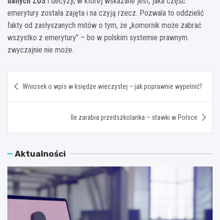
danych ZUS
i decyzji, w której wskazane jest, jaka część
emerytury została zajęta i na czyją rzecz. Pozwala to oddzielić
fakty od zasłyszanych mitów o tym, że „komornik może zabrać
wszystko z emerytury” – bo w polskim systemie prawnym
zwyczajnie nie może.
Nawigacja
Wniosek o wpis w księdze wieczystej – jak poprawnie wypełnić?
wpisu
Ile zarabia przedszkolanka – stawki w Polsce
Aktualności