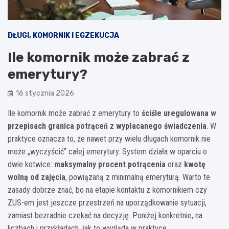
DŁUGI, KOMORNIK I EGZEKUCJA
Ile komornik może zabrać z
emerytury?
16 stycznia 2026
Ile komornik może zabrać z emerytury to
ściśle uregulowana w
przepisach granica potrąceń z wypłacanego świadczenia
. W
praktyce oznacza to, że nawet przy wielu długach komornik nie
może „wyczyścić” całej emerytury. System działa w oparciu o
dwie kotwice:
maksymalny procent potrącenia
oraz
kwotę
wolną od zajęcia
, powiązaną z minimalną emeryturą. Warto te
zasady dobrze znać, bo na etapie kontaktu z komornikiem czy
ZUS-em jest jeszcze przestrzeń na uporządkowanie sytuacji,
zamiast bezradnie czekać na decyzję. Poniżej konkretnie, na
liczbach i przykładach, jak to wygląda w praktyce.