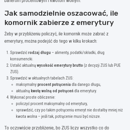
barierom procentowym i kwotom wolnym.
Jak samodzielnie oszacować, ile
komornik zabierze z emerytury
Żeby w przybliżeniu policzyć, ile komornik może zabrać z
emerytury, można podejść do tego w kilku krokach:
Sprawdzić
rodzaj długu
– alimenty, podatki/składki, dług
konsumencki.
Ustalić aktualną
wysokość emerytury brutto
(z decyzji ZUS lub PUE
ZUS).
Sprawdzić w aktualnych tabelach ZUS:
maksymalny
procent potrącenia
dla danego długu,
aktualną
kwotę wolną od potrąceń
dla emerytury.
Wykonać proste obliczenie:
policzyć procent maksymalny od emerytury,
sprawdzić, czy po takim potrąceniu emeryt nie dostałby mniej niż
kwota wolna – jeśli tak, potrącenie musi być niższe.
To oczywiście przybliżenie, bo ZUS liczy wszystko co do