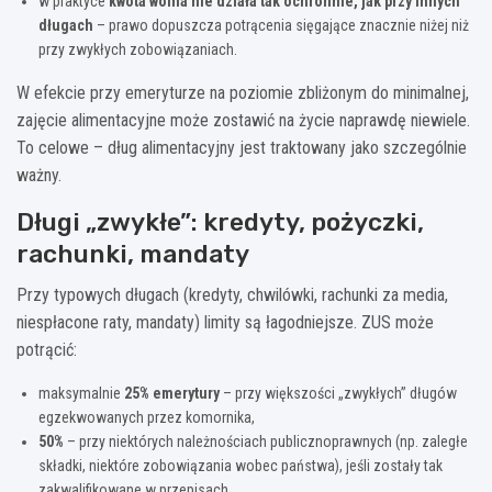
w praktyce
kwota wolna nie działa tak ochronnie, jak przy innych
długach
– prawo dopuszcza potrącenia sięgające znacznie niżej niż
przy zwykłych zobowiązaniach.
W efekcie przy emeryturze na poziomie zbliżonym do minimalnej,
zajęcie alimentacyjne może zostawić na życie naprawdę niewiele.
To celowe – dług alimentacyjny jest traktowany jako szczególnie
ważny.
Długi „zwykłe”: kredyty, pożyczki,
rachunki, mandaty
Przy typowych długach (kredyty, chwilówki, rachunki za media,
niespłacone raty, mandaty) limity są łagodniejsze. ZUS może
potrącić:
maksymalnie
25% emerytury
– przy większości „zwykłych” długów
egzekwowanych przez komornika,
50%
– przy niektórych należnościach publicznoprawnych (np. zaległe
składki, niektóre zobowiązania wobec państwa), jeśli zostały tak
zakwalifikowane w przepisach.