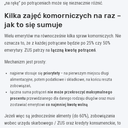
„na rękę” po potrąceniach może się nieznacznie różnić.
Kilka zajęć komorniczych na raz –
jak to się sumuje
Wielu emerytów ma równocześnie kilka spraw komorniczych. Nie
oznacza to, że z każdej potrącane będzie po 25% czy 50%
emerytury. ZUS patrzy na
łączną kwotę potrąceń
.
Mechanizm jest prosty:
najpierw stosuje się
priorytety
– na pierwszym miejscu długi
alimentacyjne, potem podatkowe i składkowe, na końcu reszta
zobowiązań,
łączna suma potrąceń
nie może przekroczyć maksymalnego
procentu
przewidzianego dla danego rodzaju długów oraz musi
zostawiać emerytowi
co najmniej kwotę wolną
.
Jeżeli więc są jednocześnie alimenty (do 60%), zobowiązania
wobec urzędu skarbowego / ZUS oraz kredyty konsumenckie, to