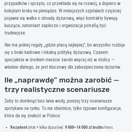
przypadków i sprzętu, co przekłada się na rozwój, a dopiero w
kolejnym kroku na pieniądze. W mniejszych szpitalach częściej
pojawia się walka o obsadę dyżurową, więc kontrakty bywają
kuszące, natomiast zaplecze i organizacja potrafią być
trudniejsze.
Nie ma jednej reguły „gdzie płacą najlepiej”, bo wszystko rozbija
się o braki kadrowe i lokalną politykę dyżurową. Czasem
specjalista w średnim mieście zarobi więcej niż w stolicy —
właśnie dlatego, że jest kluczowy dla zabezpieczenia dyżurów.
Ile „naprawdę” można zarobić —
trzy realistyczne scenariusze
Żeby to domknąć bez lania wody, poniżej trzy scenariusze
spotykane na rynku. To nie obietnice, tylko typowe konfiguracje,
które da się znaleźć w Polsce:
Rezydent
(etat + kilka dyżurów):
9 000–14 000 zł brutto
/mies.