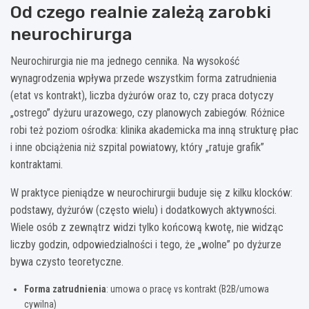
Od czego realnie zależą zarobki
neurochirurga
Neurochirurgia nie ma jednego cennika. Na wysokość
wynagrodzenia wpływa przede wszystkim forma zatrudnienia
(etat vs kontrakt), liczba dyżurów oraz to, czy praca dotyczy
„ostrego” dyżuru urazowego, czy planowych zabiegów. Różnice
robi też poziom ośrodka: klinika akademicka ma inną strukturę płac
i inne obciążenia niż szpital powiatowy, który „ratuje grafik”
kontraktami.
W praktyce pieniądze w neurochirurgii buduje się z kilku klocków:
podstawy, dyżurów (często wielu) i dodatkowych aktywności.
Wiele osób z zewnątrz widzi tylko końcową kwotę, nie widząc
liczby godzin, odpowiedzialności i tego, że „wolne” po dyżurze
bywa czysto teoretyczne.
Forma zatrudnienia
: umowa o pracę vs kontrakt (B2B/umowa
cywilna)