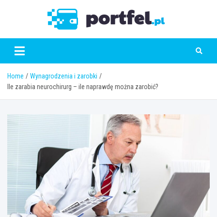
Skip
to
Portfe
content
Home
Wynagrodzenia i zarobki
Ile zarabia neurochirurg – ile naprawdę można zarobić?