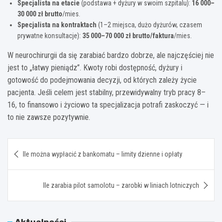
Specjalista na etacie
(podstawa + dyżury w swoim szpitalu):
16 000–
30 000 zł brutto
/mies.
Specjalista na kontraktach
(1–2 miejsca, dużo dyżurów, czasem
prywatne konsultacje):
35 000–70 000 zł brutto/faktura
/mies.
W neurochirurgii da się zarabiać bardzo dobrze, ale najczęściej nie
jest to „łatwy pieniądz”. Kwoty robi dostępność, dyżury i
gotowość do podejmowania decyzji, od których zależy życie
pacjenta. Jeśli celem jest stabilny, przewidywalny tryb pracy 8–
16, to finansowo i życiowo ta specjalizacja potrafi zaskoczyć — i
to nie zawsze pozytywnie.
Nawigacja
Ile można wypłacić z bankomatu – limity dzienne i opłaty
wpisu
Ile zarabia pilot samolotu – zarobki w liniach lotniczych
Aktualności