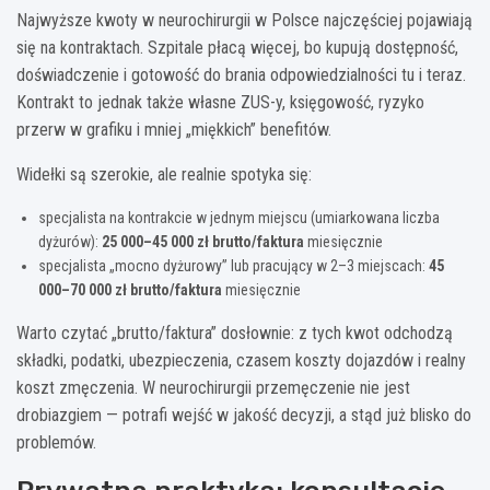
Najwyższe kwoty w neurochirurgii w Polsce najczęściej pojawiają
się na kontraktach. Szpitale płacą więcej, bo kupują dostępność,
doświadczenie i gotowość do brania odpowiedzialności tu i teraz.
Kontrakt to jednak także własne ZUS-y, księgowość, ryzyko
przerw w grafiku i mniej „miękkich” benefitów.
Widełki są szerokie, ale realnie spotyka się:
specjalista na kontrakcie w jednym miejscu (umiarkowana liczba
dyżurów):
25 000–45 000 zł brutto/faktura
miesięcznie
specjalista „mocno dyżurowy” lub pracujący w 2–3 miejscach:
45
000–70 000 zł brutto/faktura
miesięcznie
Warto czytać „brutto/faktura” dosłownie: z tych kwot odchodzą
składki, podatki, ubezpieczenia, czasem koszty dojazdów i realny
koszt zmęczenia. W neurochirurgii przemęczenie nie jest
drobiazgiem — potrafi wejść w jakość decyzji, a stąd już blisko do
problemów.