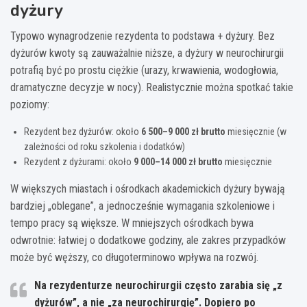
dyżury
Typowo wynagrodzenie rezydenta to podstawa + dyżury. Bez
dyżurów kwoty są zauważalnie niższe, a dyżury w neurochirurgii
potrafią być po prostu ciężkie (urazy, krwawienia, wodogłowia,
dramatyczne decyzje w nocy). Realistycznie można spotkać takie
poziomy:
Rezydent bez dyżurów: około
6 500–9 000 zł brutto
miesięcznie (w
zależności od roku szkolenia i dodatków)
Rezydent z dyżurami: około
9 000–14 000 zł brutto
miesięcznie
W większych miastach i ośrodkach akademickich dyżury bywają
bardziej „oblegane”, a jednocześnie wymagania szkoleniowe i
tempo pracy są większe. W mniejszych ośrodkach bywa
odwrotnie: łatwiej o dodatkowe godziny, ale zakres przypadków
może być węższy, co długoterminowo wpływa na rozwój.
Na rezydenturze neurochirurgii często zarabia się „z
dyżurów”, a nie „za neurochirurgię”. Dopiero po