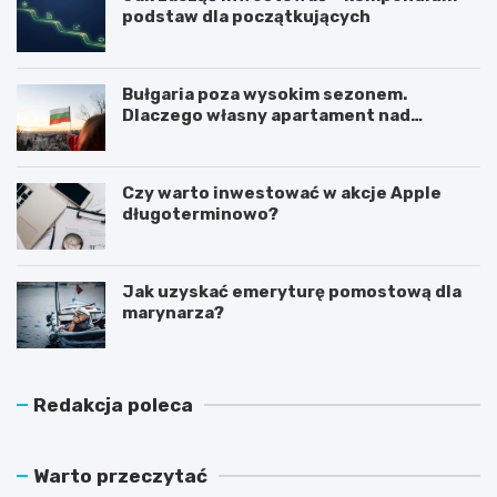
podstaw dla początkujących
Bułgaria poza wysokim sezonem.
Dlaczego własny apartament nad
Morzem Czarnym opłaca się nie tylko
latem?
Czy warto inwestować w akcje Apple
długoterminowo?
Jak uzyskać emeryturę pomostową dla
marynarza?
Redakcja poleca
Warto przeczytać