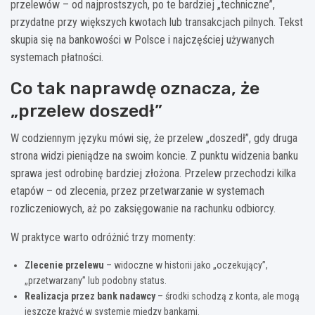
przelewów – od najprostszych, po te bardziej „techniczne”,
przydatne przy większych kwotach lub transakcjach pilnych. Tekst
skupia się na bankowości w Polsce i najczęściej używanych
systemach płatności.
Co tak naprawdę oznacza, że
„przelew doszedł”
W codziennym języku mówi się, że przelew „doszedł”, gdy druga
strona widzi pieniądze na swoim koncie. Z punktu widzenia banku
sprawa jest odrobinę bardziej złożona. Przelew przechodzi kilka
etapów – od zlecenia, przez przetwarzanie w systemach
rozliczeniowych, aż po zaksięgowanie na rachunku odbiorcy.
W praktyce warto odróżnić trzy momenty:
Zlecenie przelewu
– widoczne w historii jako „oczekujący”,
„przetwarzany” lub podobny status.
Realizacja przez bank nadawcy
– środki schodzą z konta, ale mogą
jeszcze krążyć w systemie między bankami.