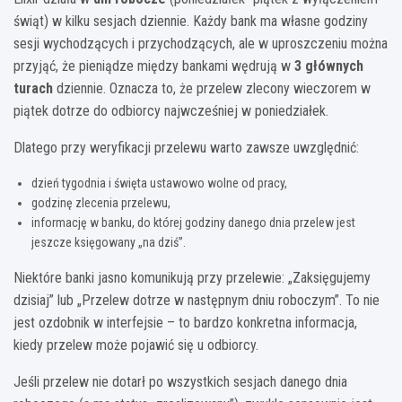
świąt) w kilku sesjach dziennie. Każdy bank ma własne godziny
sesji wychodzących i przychodzących, ale w uproszczeniu można
przyjąć, że pieniądze między bankami wędrują w
3 głównych
turach
dziennie. Oznacza to, że przelew zlecony wieczorem w
piątek dotrze do odbiorcy najwcześniej w poniedziałek.
Dlatego przy weryfikacji przelewu warto zawsze uwzględnić:
dzień tygodnia i święta ustawowo wolne od pracy,
godzinę zlecenia przelewu,
informację w banku, do której godziny danego dnia przelew jest
jeszcze księgowany „na dziś”.
Niektóre banki jasno komunikują przy przelewie: „Zaksięgujemy
dzisiaj” lub „Przelew dotrze w następnym dniu roboczym”. To nie
jest ozdobnik w interfejsie – to bardzo konkretna informacja,
kiedy przelew może pojawić się u odbiorcy.
Jeśli przelew nie dotarł po wszystkich sesjach danego dnia