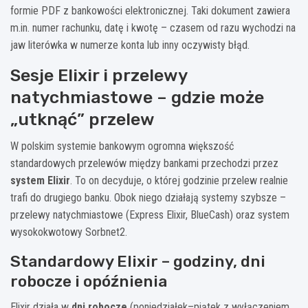
formie PDF z bankowości elektronicznej. Taki dokument zawiera
m.in. numer rachunku, datę i kwotę – czasem od razu wychodzi na
jaw literówka w numerze konta lub inny oczywisty błąd.
Sesje Elixir i przelewy
natychmiastowe – gdzie może
„utknąć” przelew
W polskim systemie bankowym ogromna większość
standardowych przelewów między bankami przechodzi przez
system Elixir
. To on decyduje, o której godzinie przelew realnie
trafi do drugiego banku. Obok niego działają systemy szybsze –
przelewy natychmiastowe (Express Elixir, BlueCash) oraz system
wysokokwotowy Sorbnet2.
Standardowy Elixir – godziny, dni
robocze i opóźnienia
Elixir działa w
dni robocze
(poniedziałek–piątek z wyłączeniem