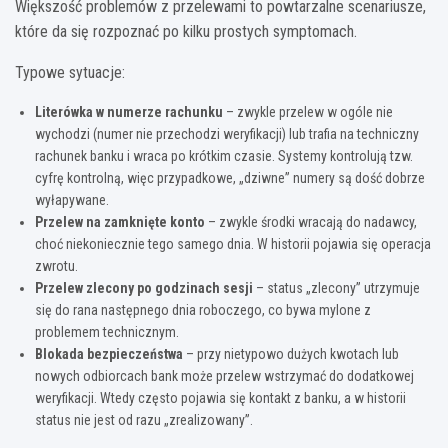
Większość problemów z przelewami to powtarzalne scenariusze,
które da się rozpoznać po kilku prostych symptomach.
Typowe sytuacje:
Literówka w numerze rachunku
– zwykle przelew w ogóle nie
wychodzi (numer nie przechodzi weryfikacji) lub trafia na techniczny
rachunek banku i wraca po krótkim czasie. Systemy kontrolują tzw.
cyfrę kontrolną, więc przypadkowe, „dziwne” numery są dość dobrze
wyłapywane.
Przelew na zamknięte konto
– zwykle środki wracają do nadawcy,
choć niekoniecznie tego samego dnia. W historii pojawia się operacja
zwrotu.
Przelew zlecony po godzinach sesji
– status „zlecony” utrzymuje
się do rana następnego dnia roboczego, co bywa mylone z
problemem technicznym.
Blokada bezpieczeństwa
– przy nietypowo dużych kwotach lub
nowych odbiorcach bank może przelew wstrzymać do dodatkowej
weryfikacji. Wtedy często pojawia się kontakt z banku, a w historii
status nie jest od razu „zrealizowany”.