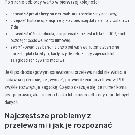
Po stronie odbiorcy warto w pierwszej kolejności:
sprawdzić
prawidłowy numer rachunku
przekazany nadawcy,
przejrzeć historię operacji nie tylko z bieżącej daty, ale np. z ostatnich
7 dni
,
sprawdzić różne rachunki, jeśli prowadzone jest ich kilka (ROR, konto
oszczędnościowe, konto firmowe),
zweryfikować, czy bank nie przypisał wpływu automatycznie na
poczet
spłaty kredytu, karty czy debetu
– przy zajęciach lub
zaległościach bywa to możliwe.
Jeśli po drobiazgowym sprawdzeniu przelewu nadal nie widać, a
nadawca upiera się, że „wysłał”, potwierdzenie przelewu w PDF
zwykle rozwiązuje zagadkę. Często okazuje się, że numer konta
jest poprawny, ale… innego banku lub innego odbiorcy o podobnych
danych.
Najczęstsze problemy z
przelewami i jak je rozpoznać