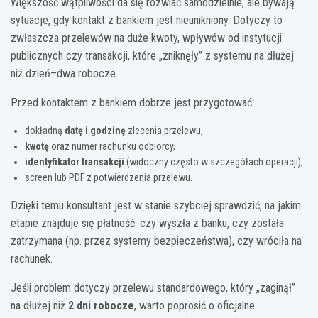
Większość wątpliwości da się rozwiać samodzielnie, ale bywają
sytuacje, gdy kontakt z bankiem jest nieunikniony. Dotyczy to
zwłaszcza przelewów na duże kwoty, wpływów od instytucji
publicznych czy transakcji, które „zniknęły” z systemu na dłużej
niż dzień–dwa robocze.
Przed kontaktem z bankiem dobrze jest przygotować:
dokładną
datę i godzinę
zlecenia przelewu,
kwotę
oraz numer rachunku odbiorcy,
identyfikator transakcji
(widoczny często w szczegółach operacji),
screen lub PDF z potwierdzenia przelewu.
Dzięki temu konsultant jest w stanie szybciej sprawdzić, na jakim
etapie znajduje się płatność: czy wyszła z banku, czy została
zatrzymana (np. przez systemy bezpieczeństwa), czy wróciła na
rachunek.
Jeśli problem dotyczy przelewu standardowego, który „zaginął”
na dłużej niż
2 dni robocze
, warto poprosić o oficjalne