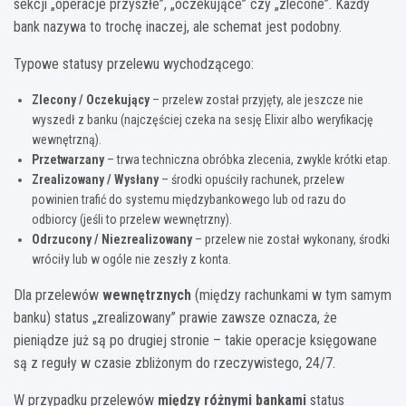
sekcji „operacje przyszłe”, „oczekujące” czy „zlecone”. Każdy
bank nazywa to trochę inaczej, ale schemat jest podobny.
Typowe statusy przelewu wychodzącego:
Zlecony / Oczekujący
– przelew został przyjęty, ale jeszcze nie
wyszedł z banku (najczęściej czeka na sesję Elixir albo weryfikację
wewnętrzną).
Przetwarzany
– trwa techniczna obróbka zlecenia, zwykle krótki etap.
Zrealizowany / Wysłany
– środki opuściły rachunek, przelew
powinien trafić do systemu międzybankowego lub od razu do
odbiorcy (jeśli to przelew wewnętrzny).
Odrzucony / Niezrealizowany
– przelew nie został wykonany, środki
wróciły lub w ogóle nie zeszły z konta.
Dla przelewów
wewnętrznych
(między rachunkami w tym samym
banku) status „zrealizowany” prawie zawsze oznacza, że
pieniądze już są po drugiej stronie – takie operacje księgowane
są z reguły w czasie zbliżonym do rzeczywistego, 24/7.
W przypadku przelewów
między różnymi bankami
status