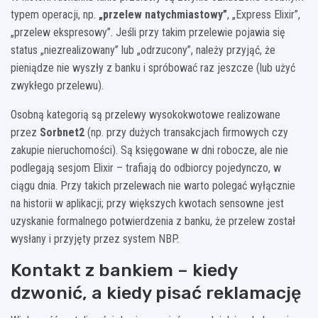
typem operacji, np.
„przelew natychmiastowy”
, „Express Elixir”,
„przelew ekspresowy”. Jeśli przy takim przelewie pojawia się
status „niezrealizowany” lub „odrzucony”, należy przyjąć, że
pieniądze nie wyszły z banku i spróbować raz jeszcze (lub użyć
zwykłego przelewu).
Osobną kategorią są przelewy wysokokwotowe realizowane
przez
Sorbnet2
(np. przy dużych transakcjach firmowych czy
zakupie nieruchomości). Są księgowane w dni robocze, ale nie
podlegają sesjom Elixir – trafiają do odbiorcy pojedynczo, w
ciągu dnia. Przy takich przelewach nie warto polegać wyłącznie
na historii w aplikacji; przy większych kwotach sensowne jest
uzyskanie formalnego potwierdzenia z banku, że przelew został
wysłany i przyjęty przez system NBP.
Kontakt z bankiem – kiedy
dzwonić, a kiedy pisać reklamację