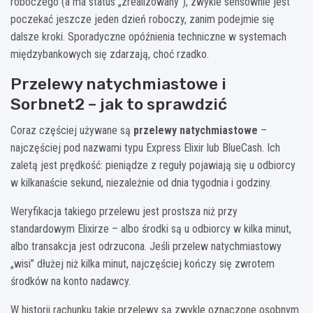
roboczego (a ma status „zrealizowany”), zwykle sensownie jest
poczekać jeszcze jeden dzień roboczy, zanim podejmie się
dalsze kroki. Sporadyczne opóźnienia techniczne w systemach
międzybankowych się zdarzają, choć rzadko.
Przelewy natychmiastowe i
Sorbnet2 – jak to sprawdzić
Coraz częściej używane są
przelewy natychmiastowe
–
najczęściej pod nazwami typu Express Elixir lub BlueCash. Ich
zaletą jest prędkość: pieniądze z reguły pojawiają się u odbiorcy
w kilkanaście sekund, niezależnie od dnia tygodnia i godziny.
Weryfikacja takiego przelewu jest prostsza niż przy
standardowym Elixirze – albo środki są u odbiorcy w kilka minut,
albo transakcja jest odrzucona. Jeśli przelew natychmiastowy
„wisi” dłużej niż kilka minut, najczęściej kończy się zwrotem
środków na konto nadawcy.
W historii rachunku takie przelewy są zwykle oznaczone osobnym