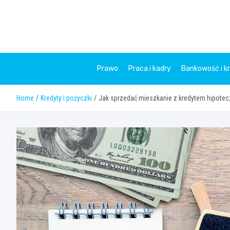
Skip
to
content
Prawo
Praca i kadry
Bankowość i k
Home
Kredyty i pożyczki
Jak sprzedać mieszkanie z kredytem hipotec