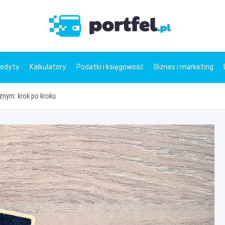
Portfe
redyty
Kalkulatory
Podatki i księgowość
Biznes i marketing
znym: krok po kroku