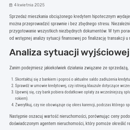
4 kwietnia 2025
Sprzedaż mieszkania obciążonego kredytem hipotecznym wydaje 
można przeprowadzić sprawnie i bez zbędnego stresu. Niezależn
przygotowanie wszystkich niezbędnych dokumentów. W tym poradn
od wstępnej analizy sytuacji finansowej po finalizację transakcji u 
Analiza sytuacji wyjściowe
Zanim podejmiesz jakiekolwiek działania związane ze sprzedażą,
Skontaktuj się z bankiem i poproś o aktualne saldo zadłużenia kredyt
Sprawdź w umowie kredytowej, czy istnieją klauzule dotyczące wcześ
Upewnij się, czy bank pobiera dodatkowe opłaty za wcześniejszą spł
rokiem).
Zweryfikuj, czy nie obowiązuje cię okres karencji, podczas którego 
Następnie oszacuj wartość nieruchomości, porównując ceny podobn
doświadczonym agentem nieruchomości, który pomoże określić r