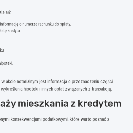
iałań:
informację o numerze rachunku do spłaty.
atę kredytu.
nku
ipoteki.
e w akcie notarialnym jest informacja o przeznaczeniu części
 wykreślenia hipoteki i innych opłat związanych z transakcją.
aży mieszkania z kredytem
lonymi konsekwencjami podatkowymi, które warto poznać z