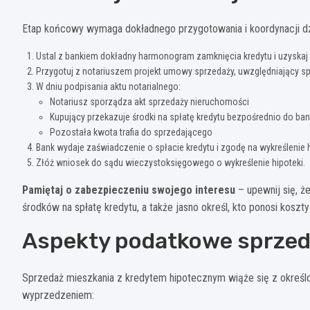
Etap końcowy wymaga dokładnego przygotowania i koordynacji dz
Ustal z bankiem dokładny harmonogram zamknięcia kredytu i uzyskaj 
Przygotuj z notariuszem projekt umowy sprzedaży, uwzględniający spł
W dniu podpisania aktu notarialnego:
Notariusz sporządza akt sprzedaży nieruchomości
Kupujący przekazuje środki na spłatę kredytu bezpośrednio do ba
Pozostała kwota trafia do sprzedającego
Bank wydaje zaświadczenie o spłacie kredytu i zgodę na wykreślenie h
Złóż wniosek do sądu wieczystoksięgowego o wykreślenie hipoteki.
Pamiętaj o zabezpieczeniu swojego interesu
– upewnij się, ż
środków na spłatę kredytu, a także jasno określ, kto ponosi koszty
Aspekty podatkowe sprzed
Sprzedaż mieszkania z kredytem hipotecznym wiąże się z okreś
wyprzedzeniem: