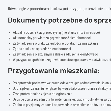
Równolegle z procedurami bankowymi, przygotuj mieszkanie i do
Dokumenty potrzebne do sprz
Aktualny odpis z księgi wieczystej (nie starszy niż 3 miesiące)
Akt notarialny potwierdzający własność nieruchomości
Zaświadczenie o braku zaległości w opłatach za mieszkanie
Zgoda banku na sprzedaż nieruchomości
Zaświadczenie o aktualnym saldzie zadłużenia kredytowego
W przypadku spółdzielczego własnościowego prawa – zaświadczenie
Przygotowanie mieszkania:
Przeprowadź podstawowe prace odświeżające (odmalowanie ścian, 
Uporządkuj i zaaranżuj wnętrze, by wyglądało przestronnie i atrakcyjn
Zrób profesjonalne zdjęcia do ogłoszenia
Usuń osobiste przedmioty, by potencjalni kupujący mogli łatwiej wyob
Zadbaj o przyjemny zapach i odpowiednie oświetlenie podczas pok