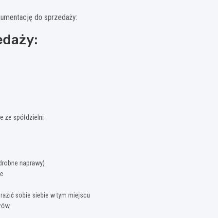
kumentację do sprzedaży:
edaży:
 ze spółdzielni
drobne naprawy)
ie
razić sobie siebie w tym miejscu
azów