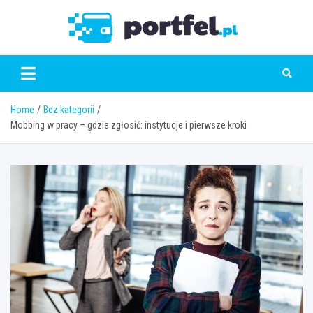
Skip
to
Portfe
content
Home
Bez kategorii
Mobbing w pracy – gdzie zgłosić: instytucje i pierwsze kroki