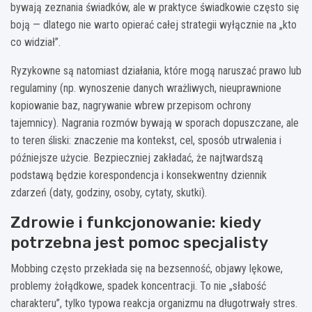
bywają zeznania świadków, ale w praktyce świadkowie często się
boją — dlatego nie warto opierać całej strategii wyłącznie na „kto
co widział”.
Ryzykowne są natomiast działania, które mogą naruszać prawo lub
regulaminy (np. wynoszenie danych wrażliwych, nieuprawnione
kopiowanie baz, nagrywanie wbrew przepisom ochrony
tajemnicy). Nagrania rozmów bywają w sporach dopuszczane, ale
to teren śliski: znaczenie ma kontekst, cel, sposób utrwalenia i
późniejsze użycie. Bezpieczniej zakładać, że najtwardszą
podstawą będzie korespondencja i konsekwentny dziennik
zdarzeń (daty, godziny, osoby, cytaty, skutki).
Zdrowie i funkcjonowanie: kiedy
potrzebna jest pomoc specjalisty
Mobbing często przekłada się na bezsenność, objawy lękowe,
problemy żołądkowe, spadek koncentracji. To nie „słabość
charakteru”, tylko typowa reakcja organizmu na długotrwały stres.