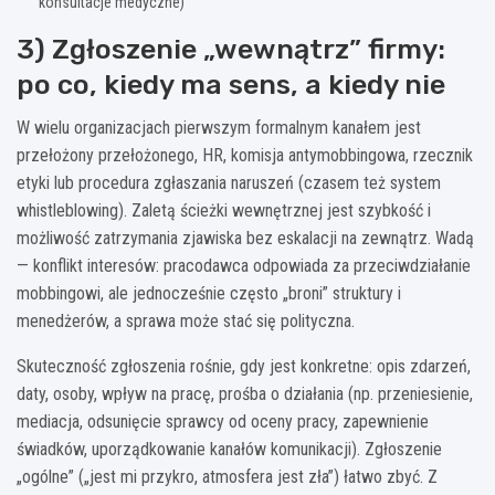
konsultacje medyczne)
3) Zgłoszenie „wewnątrz” firmy:
po co, kiedy ma sens, a kiedy nie
W wielu organizacjach pierwszym formalnym kanałem jest
przełożony przełożonego, HR, komisja antymobbingowa, rzecznik
etyki lub procedura zgłaszania naruszeń (czasem też system
whistleblowing). Zaletą ścieżki wewnętrznej jest szybkość i
możliwość zatrzymania zjawiska bez eskalacji na zewnątrz. Wadą
— konflikt interesów: pracodawca odpowiada za przeciwdziałanie
mobbingowi, ale jednocześnie często „broni” struktury i
menedżerów, a sprawa może stać się polityczna.
Skuteczność zgłoszenia rośnie, gdy jest konkretne: opis zdarzeń,
daty, osoby, wpływ na pracę, prośba o działania (np. przeniesienie,
mediacja, odsunięcie sprawcy od oceny pracy, zapewnienie
świadków, uporządkowanie kanałów komunikacji). Zgłoszenie
„ogólne” („jest mi przykro, atmosfera jest zła”) łatwo zbyć. Z