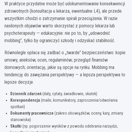
W praktyce przydatne może być udokumentowanie konsekwencji
zdrowotnych (konsultacja u lekarza, ewentualne L4), ale przede
wszystkim chodzi o zatrzymanie spirali przeciążenia. W razie
nasilonych objawów warto skorzystać z pomocy lekarza lub
psychoterapeuty — edukacyjnie: nie po to, by „udowodnić
mobbing”, tylko by ograniczyć szkody i odzyskać stabilność.
Równolegle opłaca się zadbać o „twarde” bezpieczeństwo: kopie
umowy, aneksów, ocen, regulaminów; przegląd finansów
domowych; orientację, jakie są opcje na rynku. Mobbing ma
tendencję do zawężania perspektywy — a lepsza perspektywa to
lepsze decyzje.
Dziennik zdarzeń
(daty, cytaty, świadkowie, skutek)
Korespondencja
(maile, komunikatory, zaproszenia/odwołania
spotkań)
Dokumenty pracownicze
(zakres obowiązków, oceny, kary, zmiany
stanowiska)
Skutki
(np. pogorszenie wyników z powodu odebrania narzędzi,