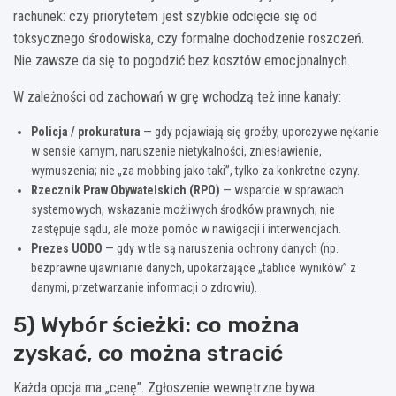
rachunek: czy priorytetem jest szybkie odcięcie się od
toksycznego środowiska, czy formalne dochodzenie roszczeń.
Nie zawsze da się to pogodzić bez kosztów emocjonalnych.
W zależności od zachowań w grę wchodzą też inne kanały:
Policja / prokuratura
— gdy pojawiają się groźby, uporczywe nękanie
w sensie karnym, naruszenie nietykalności, zniesławienie,
wymuszenia; nie „za mobbing jako taki”, tylko za konkretne czyny.
Rzecznik Praw Obywatelskich (RPO)
— wsparcie w sprawach
systemowych, wskazanie możliwych środków prawnych; nie
zastępuje sądu, ale może pomóc w nawigacji i interwencjach.
Prezes UODO
— gdy w tle są naruszenia ochrony danych (np.
bezprawne ujawnianie danych, upokarzające „tablice wyników” z
danymi, przetwarzanie informacji o zdrowiu).
5) Wybór ścieżki: co można
zyskać, co można stracić
Każda opcja ma „cenę”. Zgłoszenie wewnętrzne bywa