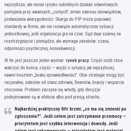
najszybsze, ale niesie ryzyko subtelnych działań odwetowych:
pomijania przy awansach, „cichych” zmian zakresu obowiązków,
podważania wiarygodności. Skarga do PIP może poprawić
standardy w firmie, ale nie rozwiąże automatycznie sytuacji
jednostkowej, jeśli organizacja gra na czas. Sąd daje szansę na
rozstrzygnięcie i pieniądze, ale wymaga zasobów: czasu,
odporności psychicznej, konsekwencji.
W tle jest jeszcze jeden wymiar:
rynek pracy
. Część osób chce
walczyć do końca, część — wyjść z sytuacji jak najszybciej,
nawet kosztem „braku sprawiedliwości”. Obie strategie mogą być
racjonalne, zależnie od stanu zdrowia, finansów, branży i wsparcia
otoczenia. Problem zaczyna się wtedy, gdy decyzje
podejmowane są w afekcie albo pod presją strachu.
Najbardziej praktyczny filtr brzmi: „co ma się zmienić po
zgłoszeniu?”. Jeśli celem jest zatrzymanie przemocy —
priorytetem jest szybka interwencja i dowody. Jeśli
celem jest rekompensata — priorytetem jest materiał