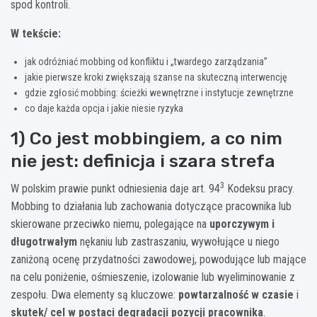
spod kontroli.
W tekście:
jak odróżniać mobbing od konfliktu i „twardego zarządzania”
jakie pierwsze kroki zwiększają szanse na skuteczną interwencję
gdzie zgłosić mobbing: ścieżki wewnętrzne i instytucje zewnętrzne
co daje każda opcja i jakie niesie ryzyka
1) Co jest mobbingiem, a co nim
nie jest: definicja i szara strefa
3
W polskim prawie punkt odniesienia daje art. 94
Kodeksu pracy.
Mobbing to działania lub zachowania dotyczące pracownika lub
skierowane przeciwko niemu, polegające na
uporczywym i
długotrwałym
nękaniu lub zastraszaniu, wywołujące u niego
zaniżoną ocenę przydatności zawodowej, powodujące lub mające
na celu poniżenie, ośmieszenie, izolowanie lub wyeliminowanie z
zespołu. Dwa elementy są kluczowe:
powtarzalność w czasie
i
skutek/ cel w postaci degradacji pozycji pracownika
.