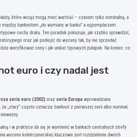
aluty, które wciąż mogą mieć wartość – czasem tylko nominalną, a
nie między banknotem „do wymiany w banku” a egzemplarzem
nietypowe cechy druku. Ten poradnik pokazuje, jak szybko sprawdzić,
oratoryjnego oraz jak podejść do wyceny tak, by nie sprzedać
zie weryfikować ceny i jak unikać typowych pułapek. Na koniec: co
ot euro i czy nadal jest
sza seria euro (2002)
oraz
seria Europa
wprowadzana
 że „stary” często oznacza: banknot z pierwszej serii albo nominał,
 nieważny.
ą i w praktyce da się je wymienić w bankach centralnych strefy
enia wyceny kolekcjonerskiej kluczowe jest rozdzielenie dwóch