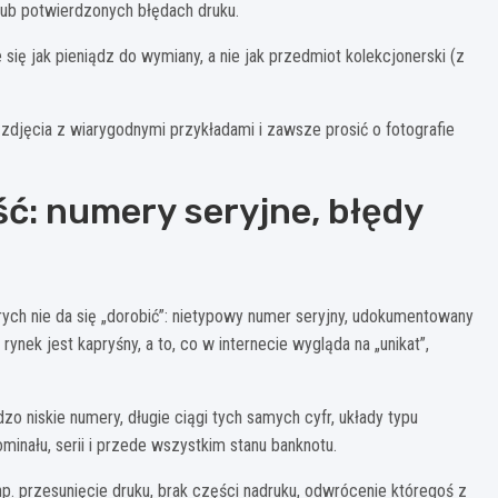
lub potwierdzonych błędach druku.
e się jak pieniądz do wymiany, a nie jak przedmiot kolekcjonerski (z
djęcia z wiarygodnymi przykładami i zawsze prosić o fotografie
ść: numery seryjne, błędy
ych nie da się „dorobić”: nietypowy numer seryjny, udokumentowany
ynek jest kapryśny, a to, co w internecie wygląda na „unikat”,
zo niskie numery, długie ciągi tych samych cyfr, układy typu
inału, serii i przede wszystkim stanu banknotu.
p. przesunięcie druku, brak części nadruku, odwrócenie któregoś z