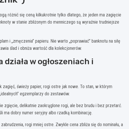
 różnić się ceną kilkukrotnie tylko dlatego, że jeden ma zagięcie
banknoty w stanie zbliżonym do menniczego są wyraźnie trudniejsze
k plam i „zmęczenia” papieru. Nie warto „poprawiać” banknotu na siłę
wia ślad i obniża wartość dla kolekcjonerów.
a działa w ogłoszeniach i
 zagięć, świeży papier, rogi ostre jak nowe. To stan, w którym
 „idealnych” egzemplarzy do zestawów.
 zgięcie, delikatnie zaokrąglone rogi, ale bez brudu i bez przetarć.
eśli ma dobry numer seryjny albo rzadką kombinację.
zabrudzenia, rogi mniej ostre. Zwykle cena zbliża się do nominału, a