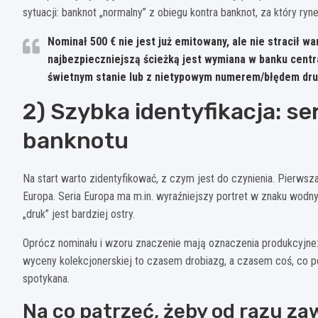
sytuacji: banknot „normalny” z obiegu kontra banknot, za który ryne
Nominał
500 €
nie jest już emitowany, ale
nie stracił wa
najbezpieczniejszą ścieżką jest wymiana w banku centr
świetnym stanie lub z nietypowym numerem/błędem dru
2) Szybka identyfikacja: ser
banknotu
Na start warto zidentyfikować, z czym jest do czynienia. Pierwsza
Europa. Seria Europa ma m.in. wyraźniejszy portret w znaku wodny
„druk” jest bardziej ostry.
Oprócz nominału i wzoru znaczenie mają oznaczenia produkcyjne: li
wyceny kolekcjonerskiej to czasem drobiazg, a czasem coś, co p
spotykana.
Na co patrzeć, żeby od razu za