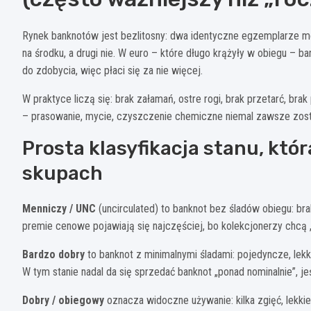
Rynek banknotów jest bezlitosny: dwa identyczne egzemplarze mogą
na środku, a drugi nie. W euro – które długo krążyły w obiegu – 
do zdobycia, więc płaci się za nie więcej.
W praktyce liczą się: brak załamań, ostre rogi, brak przetarć, bra
– prasowanie, mycie, czyszczenie chemiczne niemal zawsze zosta
Prosta klasyfikacja stanu, któr
skupach
Menniczy / UNC
(uncirculated) to banknot bez śladów obiegu: brak
premie cenowe pojawiają się najczęściej, bo kolekcjonerzy chcą
Bardzo dobry
to banknot z minimalnymi śladami: pojedyncze, lekkie
W tym stanie nadal da się sprzedać banknot „ponad nominalnie”, j
Dobry / obiegowy
oznacza widoczne używanie: kilka zgięć, lekkie 