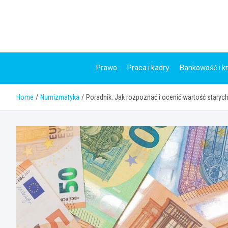
Skip
to
content
Prawo
Praca i kadry
Bankowość i k
Home
Numizmatyka
Poradnik: Jak rozpoznać i ocenić wartość stary