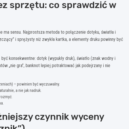
ez sprzętu: co sprawdzić w
ie ma sensu. Najprostsza metoda to połączenie dotyku, światła i
szczący” i sprężysty niż zwykła kartka, a elementy druku powinny być
być konsekwentne: dotyk (wypukły druk), światło (znak wodny i
tów „nie gra”, banknot lepiej potraktować jak podejrzany i nie
zeniach) – powinien być wyczuwalny.
uralnie, a nie jak nadruk.
 rozmyć.
ma.
żniejszy czynnik wyceny
znik”)