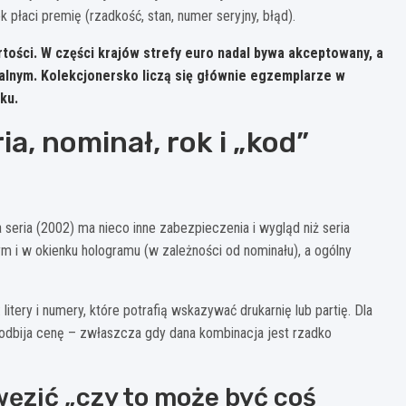
k płaci premię (rzadkość, stan, numer seryjny, błąd).
rtości
. W części krajów strefy euro nadal bywa akceptowany, a
alnym. Kolekcjonersko liczą się głównie egzemplarze w
ku.
ia, nominał, rok i „kod”
 seria (2002) ma nieco inne zabezpieczenia i wygląd niż seria
m i w okienku hologramu (w zależności od nominału), a ogólny
tery i numery, które potrafią wskazywać drukarnię lub partię. Dla
odbija cenę – zwłaszcza gdy dana kombinacja jest rzadko
węzić „czy to może być coś