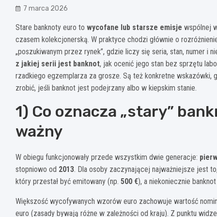
7 marca 2026
Stare banknoty euro to
wycofane lub starsze emisje
wspólnej w
czasem kolekcjonerską. W praktyce chodzi głównie o rozróżnie
„poszukiwanym przez rynek”, gdzie liczy się seria, stan, numer i 
z jakiej serii jest banknot
, jak ocenić jego stan bez sprzętu lab
rzadkiego egzemplarza za grosze. Są też konkretne wskazówki, gd
zrobić, jeśli banknot jest podejrzany albo w kiepskim stanie.
1) Co oznacza „stary” bankn
ważny
W obiegu funkcjonowały przede wszystkim dwie generacje:
pierw
stopniowo od
2013
. Dla osoby zaczynającej najważniejsze jest to,
który przestał być emitowany (np.
500 €
), a niekoniecznie banknot
Większość wycofywanych wzorów euro zachowuje wartość nominaln
euro (zasady bywają różne w zależności od kraju). Z punktu widz