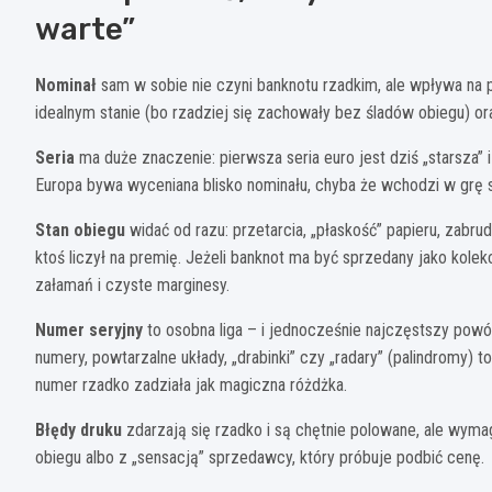
warte”
Nominał
sam w sobie nie czyni banknotu rzadkim, ale wpływa na 
idealnym stanie (bo rzadziej się zachowały bez śladów obiegu) or
Seria
ma duże znaczenie: pierwsza seria euro jest dziś „starsza” i
Europa bywa wyceniana blisko nominału, chyba że wchodzi w grę s
Stan obiegu
widać od razu: przetarcia, „płaskość” papieru, zabrudz
ktoś liczył na premię. Jeżeli banknot ma być sprzedany jako kolekc
załamań i czyste marginesy.
Numer seryjny
to osobna liga – i jednocześnie najczęstszy powód
numery, powtarzalne układy, „drabinki” czy „radary” (palindromy) 
numer rzadko zadziała jak magiczna różdżka.
Błędy druku
zdarzają się rzadko i są chętnie polowane, ale wyma
obiegu albo z „sensacją” sprzedawcy, który próbuje podbić cenę.