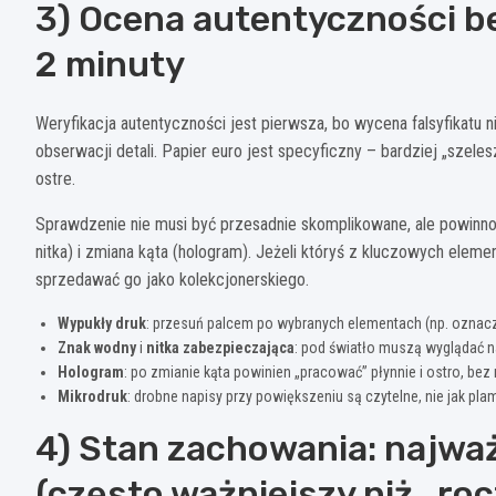
3) Ocena autentyczności b
2 minuty
Weryfikacja autentyczności jest pierwsza, bo wycena falsyfikatu n
obserwacji detali. Papier euro jest specyficzny – bardziej „szele
ostre.
Sprawdzenie nie musi być przesadnie skomplikowane, ale powinno 
nitka) i zmiana kąta (hologram). Jeżeli któryś z kluczowych elemen
sprzedawać go jako kolekcjonerskiego.
Wypukły druk
: przesuń palcem po wybranych elementach (np. oznac
Znak wodny
i
nitka zabezpieczająca
: pod światło muszą wyglądać nat
Hologram
: po zmianie kąta powinien „pracować” płynnie i ostro, bez
Mikrodruk
: drobne napisy przy powiększeniu są czytelne, nie jak pla
4) Stan zachowania: najwa
(często ważniejszy niż „roc