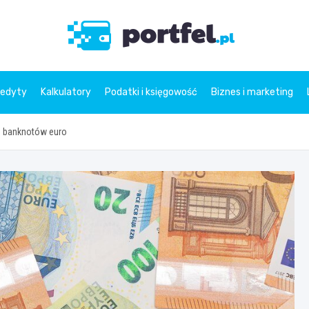
Portfe
redyty
Kalkulatory
Podatki i księgowość
Biznes i marketing
ch banknotów euro