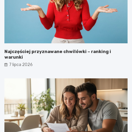
Najczęściej przyznawane chwilówki – ranking i
warunki
7 lipca 2026