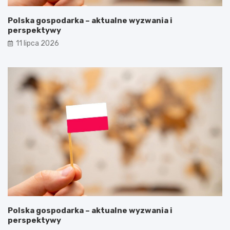
Polska gospodarka – aktualne wyzwania i
perspektywy
11 lipca 2026
Polska gospodarka – aktualne wyzwania i
perspektywy