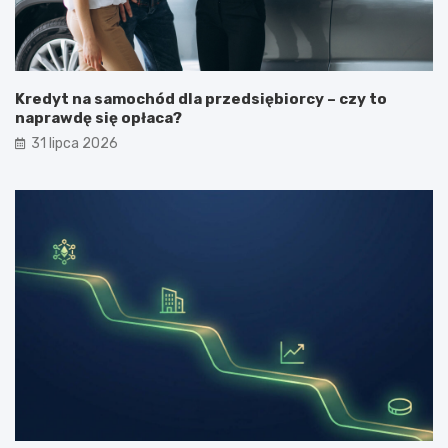
Kredyt na samochód dla przedsiębiorcy – czy to
naprawdę się opłaca?
31 lipca 2026