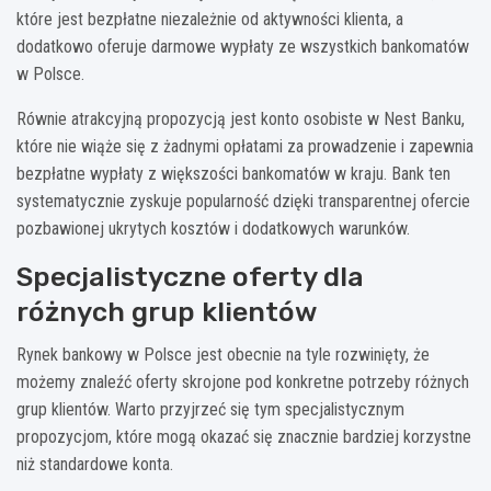
które jest bezpłatne niezależnie od aktywności klienta, a
dodatkowo oferuje darmowe wypłaty ze wszystkich bankomatów
w Polsce.
Równie atrakcyjną propozycją jest konto osobiste w Nest Banku,
które nie wiąże się z żadnymi opłatami za prowadzenie i zapewnia
bezpłatne wypłaty z większości bankomatów w kraju. Bank ten
systematycznie zyskuje popularność dzięki transparentnej ofercie
pozbawionej ukrytych kosztów i dodatkowych warunków.
Specjalistyczne oferty dla
różnych grup klientów
Rynek bankowy w Polsce jest obecnie na tyle rozwinięty, że
możemy znaleźć oferty skrojone pod konkretne potrzeby różnych
grup klientów. Warto przyjrzeć się tym specjalistycznym
propozycjom, które mogą okazać się znacznie bardziej korzystne
niż standardowe konta.