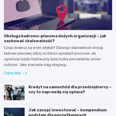
Obsługa kadrowo-płacowa dużych organizacji – jak
zachować skalowalność?
Czego dowiesz się w tym artykule? Dlaczego skalowalność obsługi
kadrowo-płacowej zależy od dobrze opisanych procesów. Jak
ograniczać ryzyko błędów przy dużej liczbie pracowników, umów i
rozliczeń. Jakie znaczenie mają integrację…
Czytaj dalej
Kredyt na samochód dla przedsiębiorcy –
czy to naprawdę się opłaca?
Jak zacząć inwestować – kompendium
podstaw dla początkujących