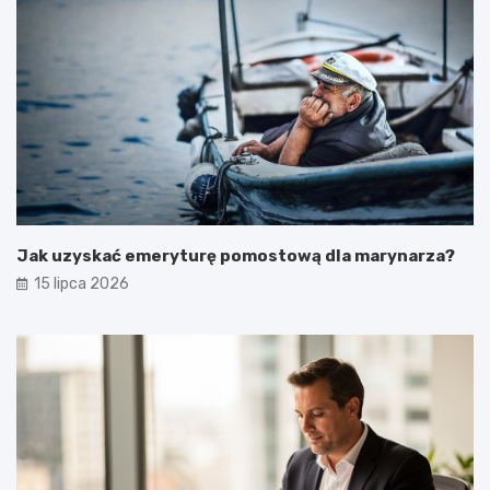
Jak uzyskać emeryturę pomostową dla marynarza?
15 lipca 2026