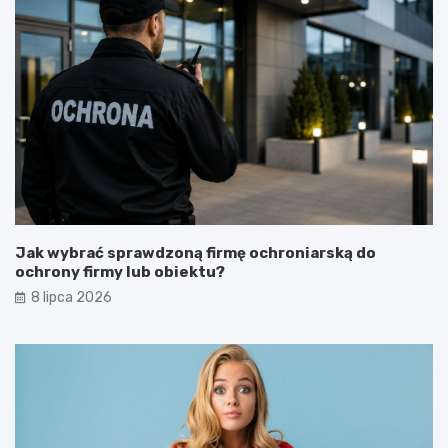
Jak wybrać sprawdzoną firmę ochroniarską do
ochrony firmy lub obiektu?
8 lipca 2026