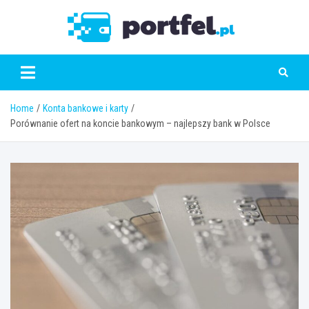
Skip
to
Portfe
content
Home
Konta bankowe i karty
Porównanie ofert na koncie bankowym – najlepszy bank w Polsce