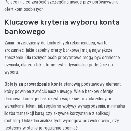
Polsce i na co zwrócić szczególną uwagę przy porównywaniu
ofert kont osobistych.
Kluczowe kryteria wyboru konta
bankowego
Zanim przejdziemy do konkretnych rekomendacji, warto
zrozumieć, jakie aspekty oferty bankowej mają największe
znaczenie. Dla różnych osób priorytetowe mogą być odmienne
czynniki, dlatego tak istotne jest indywidualne podejście do
wyboru.
Opłaty za prowadzenie konta
stanowią podstawowy element,
który powinien zwrócić naszą uwagę. Wiele banków oferuje
darmowe konta, jednak często wiąże się to z określonymi
warunkami, takimi jak regularne wpływy wynagrodzenia, minimalna
liczba transakcji kartą czy aktywne korzystanie z aplikacji
mobilnej. Dokładna analiza tych wymogów pozwoli ocenić, czy
jesteśmy w stanie je regularnie spełniać.