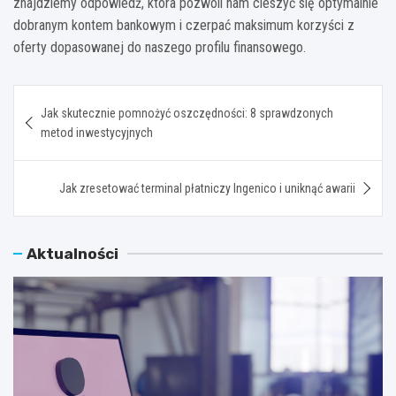
znajdziemy odpowiedź, która pozwoli nam cieszyć się optymalnie
dobranym kontem bankowym i czerpać maksimum korzyści z
oferty dopasowanej do naszego profilu finansowego.
Nawigacja
Jak skutecznie pomnożyć oszczędności: 8 sprawdzonych
wpisu
metod inwestycyjnych
Jak zresetować terminal płatniczy Ingenico i uniknąć awarii
Aktualności