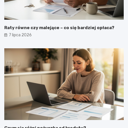
Raty równe czy malejące – co się bardziej opłaca?
7 lipca 2026
Czym się różni pożyczka od kredytu?