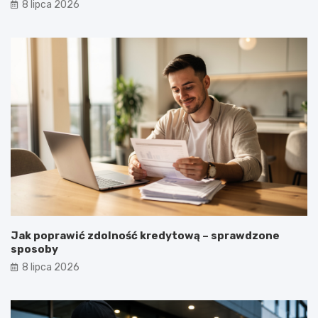
8 lipca 2026
Jak poprawić zdolność kredytową – sprawdzone
sposoby
8 lipca 2026