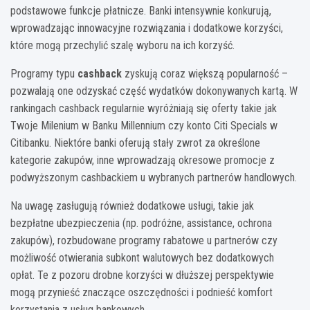
podstawowe funkcje płatnicze. Banki intensywnie konkurują,
wprowadzając innowacyjne rozwiązania i dodatkowe korzyści,
które mogą przechylić szalę wyboru na ich korzyść.
Programy typu
cashback
zyskują coraz większą popularność –
pozwalają one odzyskać część wydatków dokonywanych kartą. W
rankingach cashback regularnie wyróżniają się oferty takie jak
Twoje Milenium w Banku Millennium czy konto Citi Specials w
Citibanku. Niektóre banki oferują stały zwrot za określone
kategorie zakupów, inne wprowadzają okresowe promocje z
podwyższonym cashbackiem u wybranych partnerów handlowych.
Na uwagę zasługują również dodatkowe usługi, takie jak
bezpłatne ubezpieczenia (np. podróżne, assistance, ochrona
zakupów), rozbudowane programy rabatowe u partnerów czy
możliwość otwierania subkont walutowych bez dodatkowych
opłat. Te z pozoru drobne korzyści w dłuższej perspektywie
mogą przynieść znaczące oszczędności i podnieść komfort
korzystania z usług bankowych.