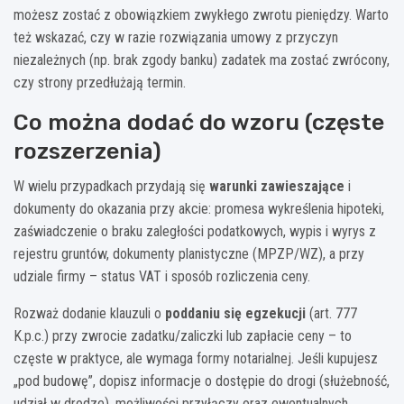
możesz zostać z obowiązkiem zwykłego zwrotu pieniędzy. Warto
też wskazać, czy w razie rozwiązania umowy z przyczyn
niezależnych (np. brak zgody banku) zadatek ma zostać zwrócony,
czy strony przedłużają termin.
Co można dodać do wzoru (częste
rozszerzenia)
W wielu przypadkach przydają się
warunki zawieszające
i
dokumenty do okazania przy akcie: promesa wykreślenia hipoteki,
zaświadczenie o braku zaległości podatkowych, wypis i wyrys z
rejestru gruntów, dokumenty planistyczne (MPZP/WZ), a przy
udziale firmy – status VAT i sposób rozliczenia ceny.
Rozważ dodanie klauzuli o
poddaniu się egzekucji
(art. 777
K.p.c.) przy zwrocie zadatku/zaliczki lub zapłacie ceny – to
częste w praktyce, ale wymaga formy notarialnej. Jeśli kupujesz
„pod budowę”, dopisz informacje o dostępie do drogi (służebność,
udział w drodze), możliwości przyłączy oraz ewentualnych