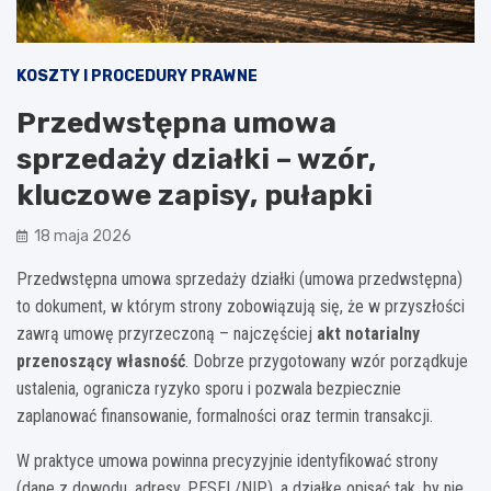
KOSZTY I PROCEDURY PRAWNE
Przedwstępna umowa
sprzedaży działki – wzór,
kluczowe zapisy, pułapki
18 maja 2026
Przedwstępna umowa sprzedaży działki (umowa przedwstępna)
to dokument, w którym strony zobowiązują się, że w przyszłości
zawrą umowę przyrzeczoną – najczęściej
akt notarialny
przenoszący własność
. Dobrze przygotowany wzór porządkuje
ustalenia, ogranicza ryzyko sporu i pozwala bezpiecznie
zaplanować finansowanie, formalności oraz termin transakcji.
W praktyce umowa powinna precyzyjnie identyfikować strony
(dane z dowodu, adresy, PESEL/NIP), a działkę opisać tak, by nie