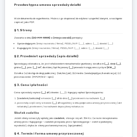
Przedwstępna umowa sprzedaży działki
Wzór dokumentu do wypełnienia. Możesz go skopiować do edytora i uzupełnić danymi, a następnie
zapisać jako PDF.
§ 1. Strony
Zawarta w dniu
[DD-MM-RRRR]
w
[miejscowość]
pomiędzy:
Sprzedającym:
[imię i nazwisko / firma], PESEL/NIP: [___], adres: [___], dowód: [___]
Kupującym:
[imię i nazwisko / firma], PESEL/NIP: [___], adres: [___], dowód: [___]
§ 2. Przedmiot sprzedaży (opis działki)
Sprzedający oświadcza, że jest właścicielem nieruchomości gruntowej: działka nr
[___]
, obręb
[___]
,
gmina
[___]
, pow.
[___] m²
, dla której Sąd Rejonowy
[___]
prowadzi księgę wieczystą nr
[KW___]
.
Działka: (a) dostęp do drogi publicznej: [tak/nie/jak], (b) media: [woda/prąd/gaz/kanalizacja], (c)
przeznaczenie: [MPZP/WZ – opis].
§ 3. Cena i płatności
Cena sprzedaży wynosi
[___] zł
(słownie: [___]). Kupujący wpłaci Sprzedającemu:
[zadatek/zaliczkę]
w kwocie
[___] zł
do dnia
[___]
przelewem na rachunek:
[___]
pozostałą część ceny w kwocie
[___] zł
najpóźniej w dniu podpisania umowy przyrzeczonej (akt
notarialny), przelewem / na rachunek depozytowy notariusza
Skutek zadatku
Jeżeli strony oznaczyły wpłatę jako
zadatek
, stosuje się art. 394 K.c. (w razie niewykonania
umowy przez Kupującego – zadatek przepada; przez Sprzedającego – zwrot w podwójnej
wysokości), chyba że strony postanowią inaczej: [opcjonalnie].
§ 4. Termin i forma umowy przyrzeczonej