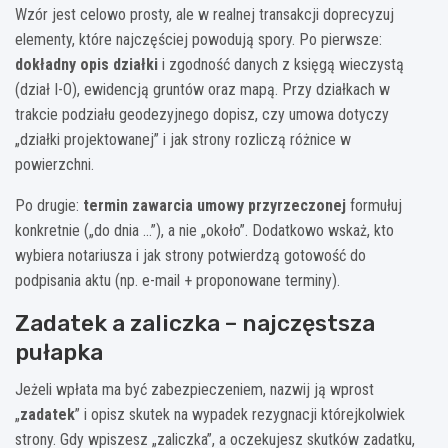
Wzór jest celowo prosty, ale w realnej transakcji doprecyzuj
Sprzedający: _______________________ Kupujący: _______________________
elementy, które najczęściej powodują spory. Po pierwsze:
dokładny opis działki
i zgodność danych z księgą wieczystą
Wygenerowano:
08-08-2026
(dział I-O), ewidencją gruntów oraz mapą. Przy działkach w
trakcie podziału geodezyjnego dopisz, czy umowa dotyczy
„działki projektowanej” i jak strony rozliczą różnice w
powierzchni.
Po drugie:
termin zawarcia umowy przyrzeczonej
formułuj
konkretnie („do dnia …”), a nie „około”. Dodatkowo wskaż, kto
wybiera notariusza i jak strony potwierdzą gotowość do
podpisania aktu (np. e-mail + proponowane terminy).
Zadatek a zaliczka – najczęstsza
pułapka
Jeżeli wpłata ma być zabezpieczeniem, nazwij ją wprost
„
zadatek
” i opisz skutek na wypadek rezygnacji którejkolwiek
strony. Gdy wpiszesz „zaliczka”, a oczekujesz skutków zadatku,