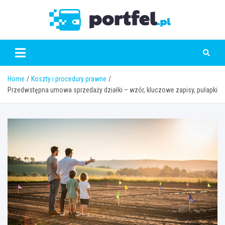
Skip
to
Portfe
content
Home
Koszty i procedury prawne
Przedwstępna umowa sprzedaży działki – wzór, kluczowe zapisy, pułapki