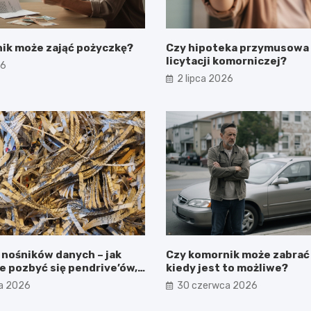
ik może zająć pożyczkę?
Czy hipoteka przymusowa
licytacji komorniczej?
26
2 lipca 2026
 nośników danych – jak
Czy komornik może zabrać 
e pozbyć się pendrive’ów,
kiedy jest to możliwe?
ów
a 2026
30 czerwca 2026