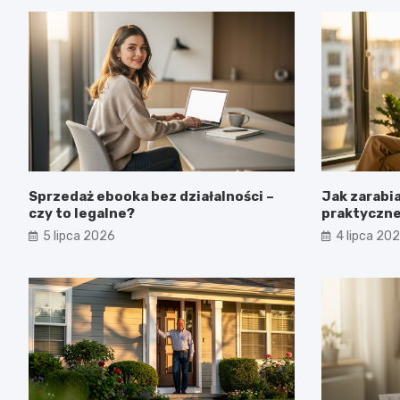
Sprzedaż ebooka bez działalności –
Jak zarabia
czy to legalne?
praktyczn
5 lipca 2026
4 lipca 20