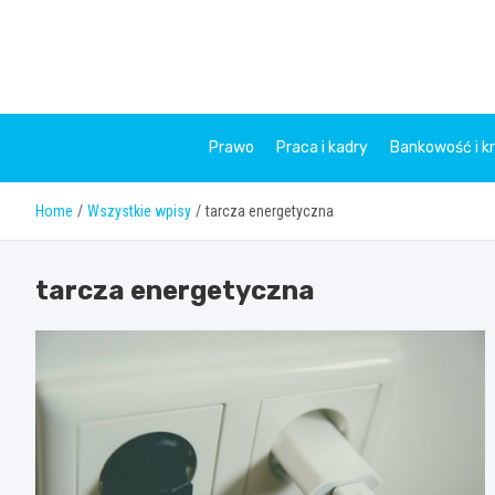
Skip
to
content
Prawo
Praca i kadry
Bankowość i k
Home
Wszystkie wpisy
tarcza energetyczna
tarcza energetyczna