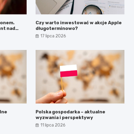
zonem.
Czy warto inwestować w akcje Apple
nt nad
długoterminowo?
 nie tylko
17 lipca 2026
lne
Polska gospodarka – aktualne
wyzwania i perspektywy
11 lipca 2026