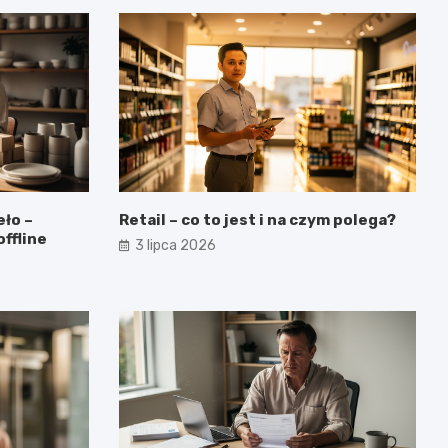
ło –
Retail – co to jest i na czym polega?
offline
3 lipca 2026