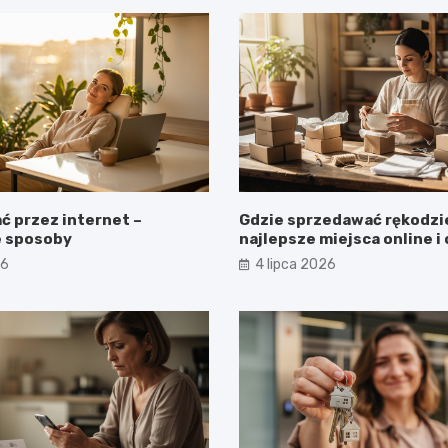
ć przez internet –
Gdzie sprzedawać rękodzie
e sposoby
najlepsze miejsca online i 
26
4 lipca 2026