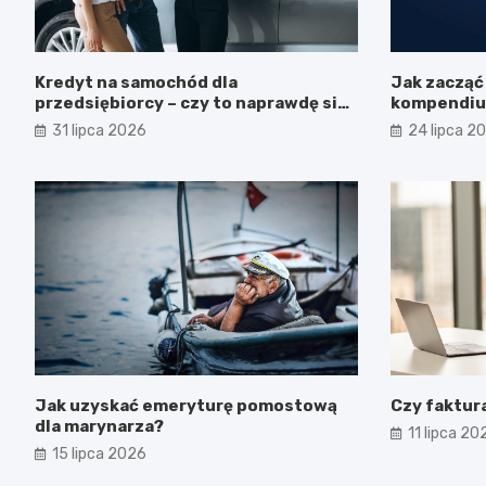
Kredyt na samochód dla
Jak zacząć
przedsiębiorcy – czy to naprawdę się
kompendiu
opłaca?
początkuj
31 lipca 2026
24 lipca 2
Jak uzyskać emeryturę pomostową
Czy faktur
dla marynarza?
11 lipca 20
15 lipca 2026