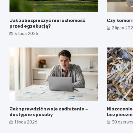
Jak zabezpieczyć nieruchomość
Czy komorn
przed egzekucją?
2 lipca 20
3 lipca 2026
Jak sprawdzić swoje zadłużenie –
Niszczenie
dostępne sposoby
bezpieczni
płyt i dysk
1 lipca 2026
30 czerwc