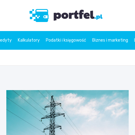
Portfe
redyty
Kalkulatory
Podatki i księgowość
Biznes i marketing