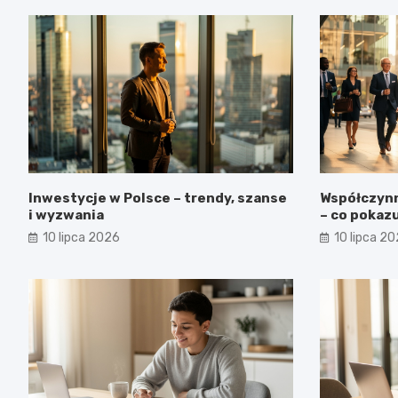
Inwestycje w Polsce – trendy, szanse
Współczynn
i wyzwania
– co pokazu
10 lipca 2026
10 lipca 2