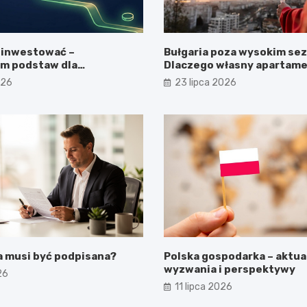
 inwestować –
Bułgaria poza wysokim se
m podstaw dla
Dlaczego własny apartame
ących
Morzem Czarnym opłaca się
026
23 lipca 2026
latem?
a musi być podpisana?
Polska gospodarka – aktua
wyzwania i perspektywy
26
11 lipca 2026