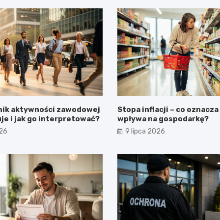
ik aktywności zawodowej
Stopa inflacji – co oznacza 
je i jak go interpretować?
wpływa na gospodarkę?
026
9 lipca 2026