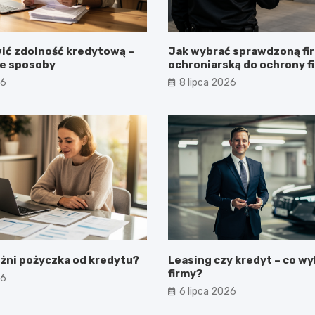
ić zdolność kredytową –
Jak wybrać sprawdzoną fi
e sposoby
ochroniarską do ochrony f
obiektu?
26
8 lipca 2026
óżni pożyczka od kredytu?
Leasing czy kredyt – co wy
firmy?
26
6 lipca 2026