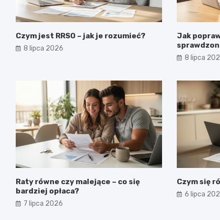
Czym jest RRSO – jak je rozumieć?
Jak popraw
sprawdzon
8 lipca 2026
8 lipca 20
Raty równe czy malejące – co się
Czym się r
bardziej opłaca?
6 lipca 20
7 lipca 2026