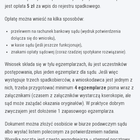
jest opłata
5 zł
za wpis do rejestru spadkowego.
Opłatę można wnieść na kilka sposobów:
przelewem na rachunek bankowy sądu (wydruk potwierdzenia
dołącza się do wniosku),
w kasie sądu (jeśli jeszcze funkcjonuje),
znakami opłaty sądowej (coraz rzadziej spotykane rozwiązanie).
Wniosek składa się w tylu egzemplarzach, ilu jest uczestników
postępowania, plus jeden egzemplarz dla sądu. Jeśli więc
występuje trzech spadkobierców, a wnioskodawca jest jednym z
nich, trzeba przygotować minimum
4 egzemplarze
pisma wraz z
załącznikami (czasem z załączników wystarczą kserokopie, ale
sąd może zażądać okazania oryginałów). W praktyce dobrym
zwyczajem jest dołożenie 1 zapasowego egzemplarza.
Dokument można złożyć osobiście w biurze podawczym sądu
albo wysłać listem poleconym za potwierdzeniem nadania.
Wysyłka pocztą jest często wygodniejsza – stempel pocztowy