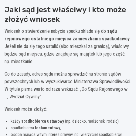
Jaki sąd jest właściwy i kto może
złożyć wniosek
Wniosek o stwierdzenie nabycia spadku składa się do
sądu
rejonowego ostatniego miejsca zamieszkania spadkodawcy
.
Jeżeli nie da się tego ustalić (albo mieszkał za granicą), właściwy
będzie sąd miejsca, gdzie znajduje się majątek lub jego część,
np. mieszkanie.
Co do zasady, adres sądu można sprawdzić na stronie sądów
powszechnych lub w wyszukiwarce Ministerstwa Sprawiedliwości.
W tytule pisma warto od razu wskazać: „Do Sądu Rejonowego w
…, Wydział Cywilny”.
Wniosek może złożyć:
każdy
spadkobierca ustawowy
(np. dziecko, małżonek, rodzic),
spadkobierca
testamentowy
,
osoba mająca w tym interes prawny, np. wierzyciel spadkobiercy,