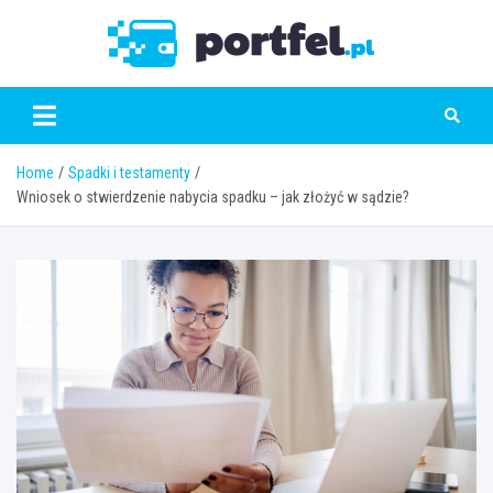
Skip
to
Portfe
content
Home
Spadki i testamenty
Wniosek o stwierdzenie nabycia spadku – jak złożyć w sądzie?