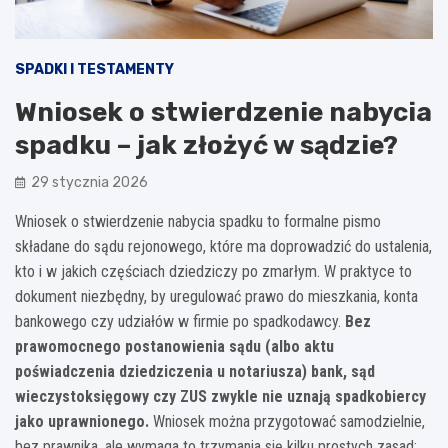
SPADKI I TESTAMENTY
Wniosek o stwierdzenie nabycia
spadku – jak złożyć w sądzie?
29 stycznia 2026
Wniosek o stwierdzenie nabycia spadku to formalne pismo
składane do sądu rejonowego, które ma doprowadzić do ustalenia,
kto i w jakich częściach dziedziczy po zmarłym. W praktyce to
dokument niezbędny, by uregulować prawo do mieszkania, konta
bankowego czy udziałów w firmie po spadkodawcy.
Bez
prawomocnego postanowienia sądu (albo aktu
poświadczenia dziedziczenia u notariusza) bank, sąd
wieczystoksięgowy czy ZUS zwykle nie uznają spadkobiercy
jako uprawnionego.
Wniosek można przygotować samodzielnie,
bez prawnika, ale wymaga to trzymania się kilku prostych zasad: