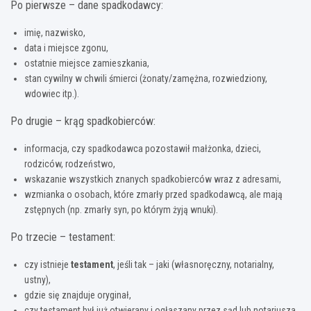
Po pierwsze – dane spadkodawcy:
imię, nazwisko,
data i miejsce zgonu,
ostatnie miejsce zamieszkania,
stan cywilny w chwili śmierci (żonaty/zamężna, rozwiedziony,
wdowiec itp.).
Po drugie – krąg spadkobierców:
informacja, czy spadkodawca pozostawił małżonka, dzieci,
rodziców, rodzeństwo,
wskazanie wszystkich znanych spadkobierców wraz z adresami,
wzmianka o osobach, które zmarły przed spadkodawcą, ale mają
zstępnych (np. zmarły syn, po którym żyją wnuki).
Po trzecie – testament:
czy istnieje
testament
, jeśli tak – jaki (własnoręczny, notarialny,
ustny),
gdzie się znajduje oryginał,
czy testament był już otwierany i ogłaszany przez sąd lub notariusza.