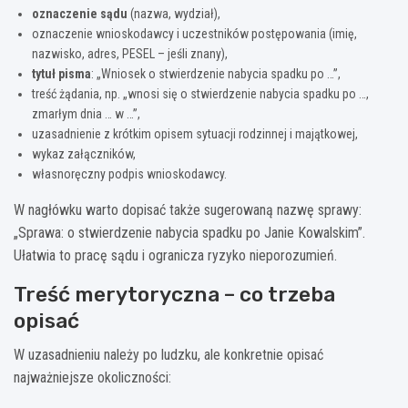
oznaczenie sądu
(nazwa, wydział),
oznaczenie wnioskodawcy i uczestników postępowania (imię,
nazwisko, adres, PESEL – jeśli znany),
tytuł pisma
: „Wniosek o stwierdzenie nabycia spadku po …”,
treść żądania, np. „wnosi się o stwierdzenie nabycia spadku po …,
zmarłym dnia … w …”,
uzasadnienie z krótkim opisem sytuacji rodzinnej i majątkowej,
wykaz załączników,
własnoręczny podpis wnioskodawcy.
W nagłówku warto dopisać także sugerowaną nazwę sprawy:
„Sprawa: o stwierdzenie nabycia spadku po Janie Kowalskim”.
Ułatwia to pracę sądu i ogranicza ryzyko nieporozumień.
Treść merytoryczna – co trzeba
opisać
W uzasadnieniu należy po ludzku, ale konkretnie opisać
najważniejsze okoliczności: