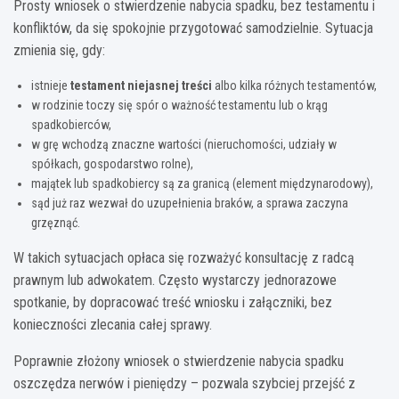
Prosty wniosek o stwierdzenie nabycia spadku, bez testamentu i
konfliktów, da się spokojnie przygotować samodzielnie. Sytuacja
zmienia się, gdy:
istnieje
testament niejasnej treści
albo kilka różnych testamentów,
w rodzinie toczy się spór o ważność testamentu lub o krąg
spadkobierców,
w grę wchodzą znaczne wartości (nieruchomości, udziały w
spółkach, gospodarstwo rolne),
majątek lub spadkobiercy są za granicą (element międzynarodowy),
sąd już raz wezwał do uzupełnienia braków, a sprawa zaczyna
grzęznąć.
W takich sytuacjach opłaca się rozważyć konsultację z radcą
prawnym lub adwokatem. Często wystarczy jednorazowe
spotkanie, by dopracować treść wniosku i załączniki, bez
konieczności zlecania całej sprawy.
Poprawnie złożony wniosek o stwierdzenie nabycia spadku
oszczędza nerwów i pieniędzy – pozwala szybciej przejść z