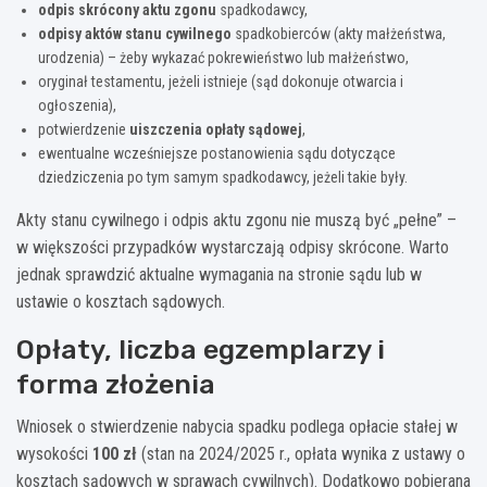
odpis skrócony aktu zgonu
spadkodawcy,
odpisy aktów stanu cywilnego
spadkobierców (akty małżeństwa,
urodzenia) – żeby wykazać pokrewieństwo lub małżeństwo,
oryginał testamentu, jeżeli istnieje (sąd dokonuje otwarcia i
ogłoszenia),
potwierdzenie
uiszczenia opłaty sądowej
,
ewentualne wcześniejsze postanowienia sądu dotyczące
dziedziczenia po tym samym spadkodawcy, jeżeli takie były.
Akty stanu cywilnego i odpis aktu zgonu nie muszą być „pełne” –
w większości przypadków wystarczają odpisy skrócone. Warto
jednak sprawdzić aktualne wymagania na stronie sądu lub w
ustawie o kosztach sądowych.
Opłaty, liczba egzemplarzy i
forma złożenia
Wniosek o stwierdzenie nabycia spadku podlega opłacie stałej w
wysokości
100 zł
(stan na 2024/2025 r., opłata wynika z ustawy o
kosztach sądowych w sprawach cywilnych). Dodatkowo pobierana