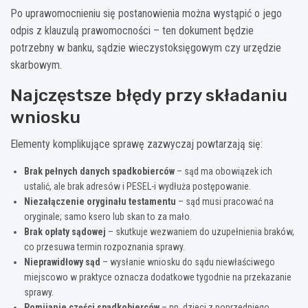
Po uprawomocnieniu się postanowienia można wystąpić o jego
odpis z klauzulą prawomocności – ten dokument będzie
potrzebny w banku, sądzie wieczystoksięgowym czy urzędzie
skarbowym.
Najczęstsze błędy przy składaniu
wniosku
Elementy komplikujące sprawę zazwyczaj powtarzają się:
Brak pełnych danych spadkobierców
– sąd ma obowiązek ich
ustalić, ale brak adresów i PESEL-i wydłuża postępowanie.
Niezałączenie oryginału testamentu
– sąd musi pracować na
oryginale; samo ksero lub skan to za mało.
Brak opłaty sądowej
– skutkuje wezwaniem do uzupełnienia braków,
co przesuwa termin rozpoznania sprawy.
Nieprawidłowy sąd
– wysłanie wniosku do sądu niewłaściwego
miejscowo w praktyce oznacza dodatkowe tygodnie na przekazanie
sprawy.
Pomijanie części spadkobierców
– np. dzieci z poprzedniego