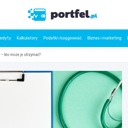
Portfe
redyty
Kalkulatory
Podatki i księgowość
Biznes i marketing
 – kto może je otrzymać?