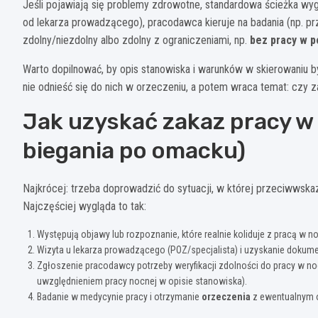
Jeśli pojawiają się problemy zdrowotne, standardowa ścieżka wyg
od lekarza prowadzącego), pracodawca kieruje na badania (np. 
zdolny/niezdolny albo zdolny z ograniczeniami, np.
bez pracy w p
Warto dopilnować, by opis stanowiska i warunków w skierowaniu by
nie odnieść się do nich w orzeczeniu, a potem wraca temat: czy z
Jak uzyskać zakaz pracy w 
biegania po omacku)
Najkrócej: trzeba doprowadzić do sytuacji, w której przeciwwska
Najczęściej wygląda to tak:
Występują objawy lub rozpoznanie, które realnie koliduje z pracą w n
Wizyta u lekarza prowadzącego (POZ/specjalista) i uzyskanie dokume
Zgłoszenie pracodawcy potrzeby weryfikacji zdolności do pracy w no
uwzględnieniem pracy nocnej w opisie stanowiska).
Badanie w medycynie pracy i otrzymanie
orzeczenia
z ewentualnym o