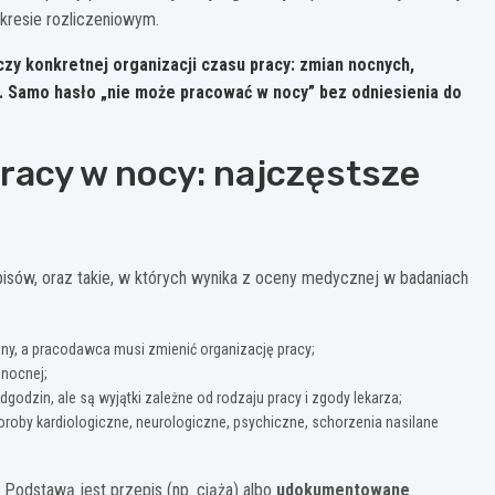
resie rozliczeniowym.
czy konkretnej organizacji czasu pracy: zmian nocnych,
 Samo hasło „nie może pracować w nocy” bez odniesienia do
racy w nocy: najczęstsze
pisów, oraz takie, w których wynika z oceny medycznej w badaniach
ny, a pracodawca musi zmienić organizację pracy;
nocnej;
godzin, ale są wyjątki zależne od rodzaju pracy i zgody lekarza;
oroby kardiologiczne, neurologiczne, psychiczne, schorzenia nasilane
. Podstawą jest przepis (np. ciąża) albo
udokumentowane