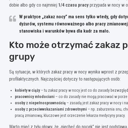
dobie albo gdy co najmniej
1/4 czasu pracy
przypada w nocy w ok
W praktyce „zakaz nocy” ma sens tylko wtedy, gdy doty
dyżurów, systemu równoważnego albo pracy zmianowej.
stanowiska i warunków bywa dla kadr za mało.
Kto może otrzymać zakaz p
grupy
Są sytuacje, w których zakaz pracy w nocy wynika wprost z prze
profilaktycznych. Najczęściej dotyczy to następujących osób:
kobiety w ciąży
– tu zakaz pracy w nocy jest co do zasady bezwzględ
pracownicy młodociani
– co do zasady nie mogą pracować w porze 
osoby z niepełnosprawnością
– zasadą jest zakaz pracy w nocy i nad
osoby z przeciwwskazaniami zdrowotnymi
– np. zaburzenia snu, ch
pracą zmianową; kluczowe jest orzeczenie lekarza medycyny pracy.
Warto mieć z tyłu głowy, że „niechęć do nocek” nie jest podstawą