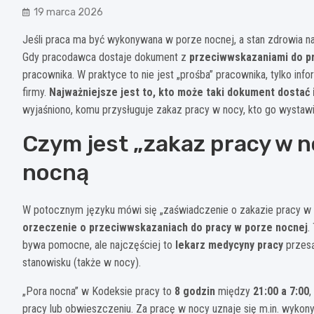
19 marca 2026
Jeśli praca ma być wykonywana w porze nocnej, a stan zdrowia na
Gdy pracodawca dostaje dokument z
przeciwwskazaniami do p
pracownika. W praktyce to nie jest „prośba” pracownika, tylko in
firmy.
Najważniejsze jest to, kto może taki dokument dostać 
wyjaśniono, komu przysługuje zakaz pracy w nocy, kto go wystawia
Czym jest „zakaz pracy w n
nocną
W potocznym języku mówi się „zaświadczenie o zakazie pracy w 
orzeczenie o przeciwwskazaniach do pracy w porze nocnej
.
bywa pomocne, ale najczęściej to
lekarz medycyny pracy
przesą
stanowisku (także w nocy).
„Pora nocna” w Kodeksie pracy to
8 godzin
między
21:00 a 7:00
,
pracy lub obwieszczeniu. Za pracę w nocy uznaje się m.in. wykon