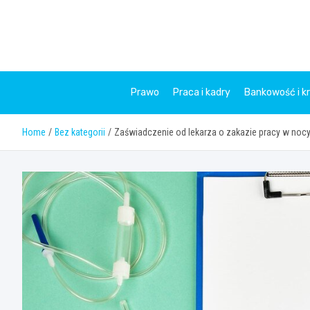
Skip
to
content
Prawo
Praca i kadry
Bankowość i k
Home
Bez kategorii
Zaświadczenie od lekarza o zakazie pracy w nocy