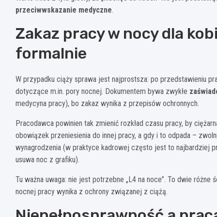
przeciwwskazanie medyczne
.
Zakaz pracy w nocy dla kobie
formalnie
W przypadku ciąży sprawa jest najprostsza: po przedstawieniu pr
dotyczące m.in. pory nocnej. Dokumentem bywa zwykłe
zaświad
medycyna pracy), bo zakaz wynika z przepisów ochronnych.
Pracodawca powinien tak zmienić rozkład czasu pracy, by ciężarna
obowiązek przeniesienia do innej pracy, a gdy i to odpada – zwo
wynagrodzenia (w praktyce kadrowej często jest to najbardziej pro
usuwa noc z grafiku).
Tu ważna uwaga: nie jest potrzebne „L4 na noce”. To dwie różne śc
nocnej pracy wynika z ochrony związanej z ciążą.
Niepełnosprawność a praca 