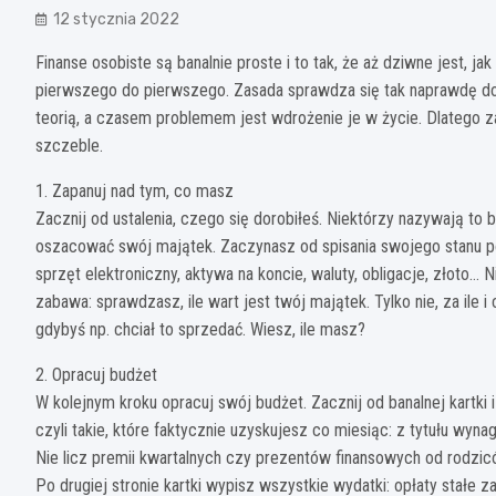
12 stycznia 2022
Finanse osobiste są banalnie proste i to tak, że aż dziwne jest, ja
pierwszego do pierwszego. Zasada sprawdza się tak naprawdę do j
teorią, a czasem problemem jest wdrożenie je w życie. Dlatego 
szczeble.
1. Zapanuj nad tym, co masz
Zacznij od ustalenia, czego się dorobiłeś. Niektórzy nazywają to 
oszacować swój majątek. Zaczynasz od spisania swojego stanu p
sprzęt elektroniczny, aktywa na koncie, waluty, obligacje, złoto…
zabawa: sprawdzasz, ile wart jest twój majątek. Tylko nie, za ile i c
gdybyś np. chciał to sprzedać. Wiesz, ile masz?
2. Opracuj budżet
W kolejnym kroku opracuj swój budżet. Zacznij od banalnej kartki i
czyli takie, które faktycznie uzyskujesz co miesiąc: z tytułu wy
Nie licz premii kwartalnych czy prezentów finansowych od rodzic
Po drugiej stronie kartki wypisz wszystkie wydatki: opłaty stałe 