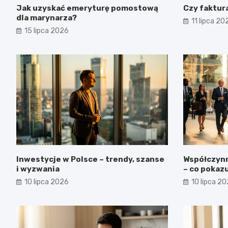
Jak uzyskać emeryturę pomostową
Czy faktur
dla marynarza?
11 lipca 20
15 lipca 2026
Inwestycje w Polsce – trendy, szanse
Współczynn
i wyzwania
– co pokazu
10 lipca 2026
10 lipca 2