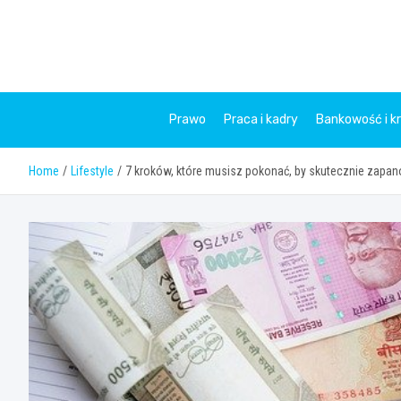
Skip
to
content
Prawo
Praca i kadry
Bankowość i k
Home
Lifestyle
7 kroków, które musisz pokonać, by skutecznie zapa