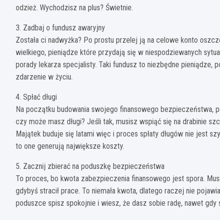
odzież. Wychodzisz na plus? Świetnie.
3. Zadbaj o fundusz awaryjny
Została ci nadwyżka? Po prostu przelej ją na celowe konto oszcz
wielkiego, pieniądze które przydają się w niespodziewanych sytua
porady lekarza specjalisty. Taki fundusz to niezbędne pieniądze, 
zdarzenie w życiu.
4. Spłać długi
Na początku budowania swojego finansowego bezpieczeństwa, poli
czy może masz długi? Jeśli tak, musisz wspiąć się na drabinie szc
Majątek buduje się latami więc i proces spłaty długów nie jest s
to one generują największe koszty.
5. Zacznij zbierać na poduszkę bezpieczeństwa
To proces, bo kwota zabezpieczenia finansowego jest spora. Musis
gdybyś stracił prace. To niemała kwota, dlatego raczej nie pojawia
poduszce spisz spokojnie i wiesz, że dasz sobie radę, nawet gdy 