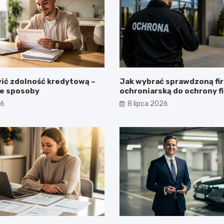
ić zdolność kredytową –
Jak wybrać sprawdzoną fi
e sposoby
ochroniarską do ochrony f
obiektu?
26
8 lipca 2026