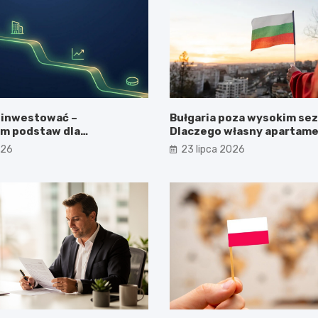
 inwestować –
Bułgaria poza wysokim se
m podstaw dla
Dlaczego własny apartame
ących
Morzem Czarnym opłaca się
026
23 lipca 2026
latem?