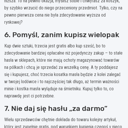
niższa. To na pewno okazja, myślisz sobie i chwytasz za koszyk,
by szybko wrzucić do niego przeceniony przedmiot. Tylko, czy na
pewno pierwsza cena nie była zdecydowanie wyższa od
rynkowej?
6. Pomyśl, zanim kupisz wielopak
Kup dwie sztuki, trzecia jest gratis albo kup sześć, bo to
zdecydowanie bardziej opłacalne niż pojedynczy zakup – to stałe
hasła w sklepach, które nie mają ochoty magazynować towarów
na pólkach i chcą je sprzedać za wszelką cenę. A ty poddajesz
się i kupujesz, choć trzecia kosatka masła będzie z kolei zalegać
w twojej lodówce i to najczęściej tak długo, aż termin ważności
minie i kostka masła wyląduje na śmietniku. Kupuj tylko to, co
naprawdę jest ci potrzebne.
7. Nie daj się hasłu „za darmo”
Wielu sprzedawców chętnie dokłada do towaru kolejny artykuł,
który jest zupełnie gratis, pod warunkiem kupienia czegoś v nieco