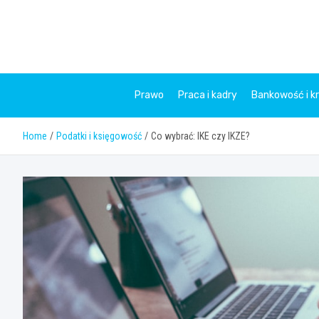
Skip
to
content
Prawo
Praca i kadry
Bankowość i k
Home
Podatki i księgowość
Co wybrać: IKE czy IKZE?