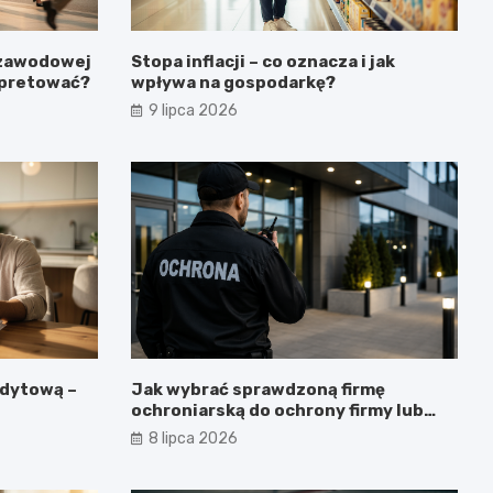
 zawodowej
Stopa inflacji – co oznacza i jak
erpretować?
wpływa na gospodarkę?
9 lipca 2026
edytową –
Jak wybrać sprawdzoną firmę
ochroniarską do ochrony firmy lub
obiektu?
8 lipca 2026