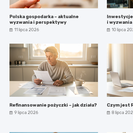
Polska gospodarka – aktualne
Inwestycje
wyzwania i perspektywy
i wyzwania
11 lipca 2026
10 lipca 2
Refinansowanie pożyczki – jak działa?
Czym jest R
9 lipca 2026
8 lipca 20