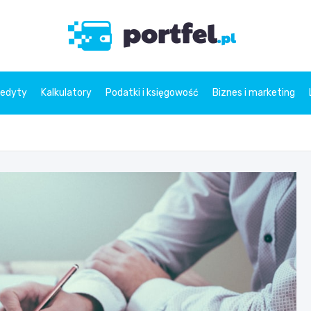
Portfe
redyty
Kalkulatory
Podatki i księgowość
Biznes i marketing