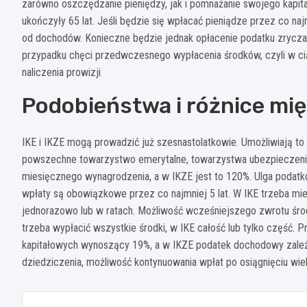
zarówno oszczędzanie pieniędzy, jak i pomnażanie swojego kapi
ukończyły 65 lat. Jeśli będzie się wpłacać pieniądze przez co naj
od dochodów. Konieczne będzie jednak opłacenie podatku zrycza
przypadku chęci przedwczesnego wypłacenia środków, czyli w ciąg
naliczenia prowizji
Podobieństwa i różnice mię
IKE i IKZE mogą prowadzić już szesnastolatkowie. Umożliwiają to
powszechne towarzystwo emerytalne, towarzystwa ubezpieczeniow
miesięcznego wynagrodzenia, a w IKZE jest to 120%. Ulga podatk
wpłaty są obowiązkowe przez co najmniej 5 lat. W IKE trzeba mie
jednorazowo lub w ratach. Możliwość wcześniejszego zwrotu śro
trzeba wypłacić wszystkie środki, w IKE całość lub tylko część.
kapitałowych wynoszący 19%, a w IKZE podatek dochodowy zależn
dziedziczenia, możliwość kontynuowania wpłat po osiągnięciu wie
Nawigacja