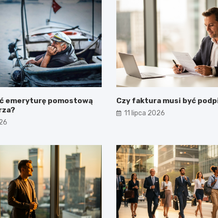
ać emeryturę pomostową
Czy faktura musi być podp
rza?
11 lipca 2026
026