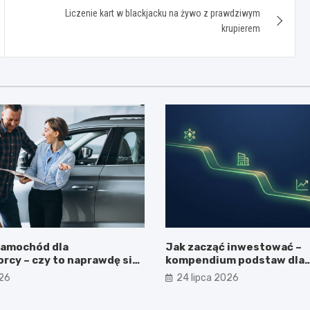
Liczenie kart w blackjacku na żywo z prawdziwym
krupierem
samochód dla
Jak zacząć inwestować –
rcy – czy to naprawdę się
kompendium podstaw dla
początkujących
026
24 lipca 2026