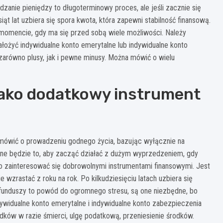
anie pieniędzy to długoterminowy proces, ale jeśli zacznie się
ąt lat uzbiera się spora kwota, która zapewni stabilność finansową.
momencie, gdy ma się przed sobą wiele możliwości. Należy
ałożyć indywidualne konto emerytalne lub indywidualne konto
arówno plusy, jak i pewne minusy. Można mówić o wielu
jako dodatkowy instrument
no mówić o prowadzeniu godnego życia, bazując wyłącznie na
ne będzie to, aby zacząć działać z dużym wyprzedzeniem, gdy
o zainteresować się dobrowolnymi instrumentami finansowymi. Jest
wzrastać z roku na rok. Po kilkudziesięciu latach uzbiera się
 funduszy to powód do ogromnego stresu, są one niezbędne, bo
ywidualne konto emerytalne i indywidualne konto zabezpieczenia
dków w razie śmierci, ulgę podatkową, przeniesienie środków.