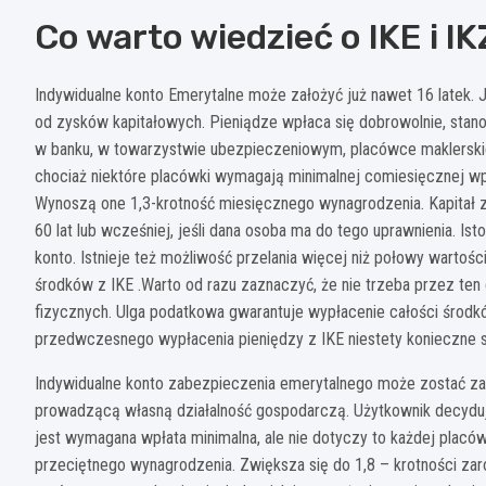
Co warto wiedzieć o IKE i I
Indywidualne konto Emerytalne może założyć już nawet 16 latek. J
od zysków kapitałowych. Pieniądze wpłaca się dobrowolnie, stan
w banku, w towarzystwie ubezpieczeniowym, placówce maklerskiej.
chociaż niektóre placówki wymagają minimalnej comiesięcznej wpł
Wynoszą one 1,3-krotność miesięcznego wynagrodzenia. Kapitał
60 lat lub wcześniej, jeśli dana osoba ma do tego uprawnienia. Is
konto. Istnieje też możliwość przelania więcej niż połowy wartośc
środków z IKE .Warto od razu zaznaczyć, że nie trzeba przez te
fizycznych. Ulga podatkowa gwarantuje wypłacenie całości środk
przedwczesnego wypłacenia pieniędzy z IKE niestety konieczne 
Indywidualne konto zabezpieczenia emerytalnego może zostać za
prowadzącą własną działalność gospodarczą. Użytkownik decyduje
jest wymagana wpłata minimalna, ale nie dotyczy to każdej placów
przeciętnego wynagrodzenia. Zwiększa się do 1,8 – krotności z