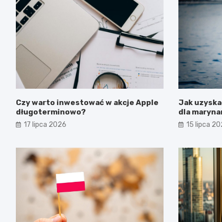
Czy warto inwestować w akcje Apple
Jak uzysk
długoterminowo?
dla maryna
17 lipca 2026
15 lipca 2