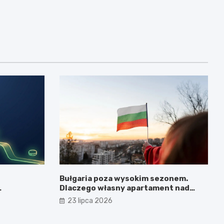
Bułgaria poza wysokim sezonem.
Dlaczego własny apartament nad
Morzem Czarnym opłaca się nie tylko
23 lipca 2026
latem?