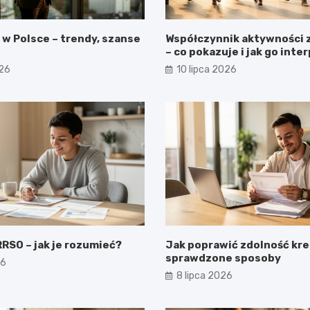
 w Polsce – trendy, szanse
Współczynnik aktywności
– co pokazuje i jak go int
026
10 lipca 2026
RSO – jak je rozumieć?
Jak poprawić zdolność kr
sprawdzone sposoby
26
8 lipca 2026