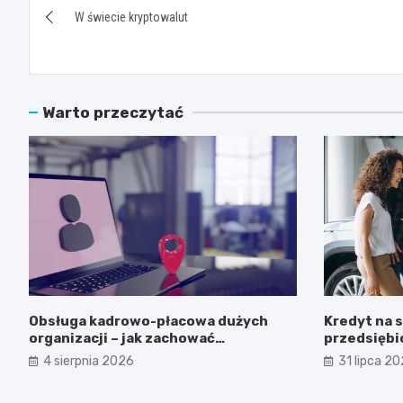
W świecie kryptowalut
wpisu
Warto przeczytać
Obsługa kadrowo-płacowa dużych
Kredyt na 
organizacji – jak zachować
przedsiębio
skalowalność?
opłaca?
4 sierpnia 2026
31 lipca 2