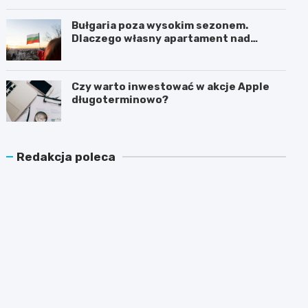
Bułgaria poza wysokim sezonem.
Dlaczego własny apartament nad
Morzem Czarnym opłaca się nie tylko
latem?
Czy warto inwestować w akcje Apple
długoterminowo?
Redakcja poleca