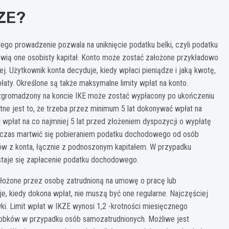
KZE?
ego prowadzenie pozwala na uniknięcie podatku belki, czyli podatku
owią one osobisty kapitał. Konto może zostać założone przykładowo
 Użytkownik konta decyduje, kiedy wpłaci pieniądze i jaką kwotę,
aty. Określone są także maksymalne limity wpłat na konto.
 zgromadzony na koncie IKE może zostać wypłacony po ukończeniu
totne jest to, że trzeba przez minimum 5 lat dokonywać wpłat na
i wpłat na co najmniej 5 lat przed złożeniem dyspozycji o wypłatę
n czas martwić się pobieraniem podatku dochodowego od osób
ów z konta, łącznie z podnoszonym kapitałem. W przypadku
staje się zapłacenie podatku dochodowego.
łożone przez osobę zatrudnioną na umowę o pracę lub
, kiedy dokona wpłat, nie muszą być one regularne. Najczęściej
ki. Limit wpłat w IKZE wynosi 1,2 -krotności miesięcznego
arobków w przypadku osób samozatrudnionych. Możliwe jest