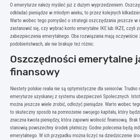
O emeryturze należy myśleć już z dużym wyprzedzeniem. Oszczędz
odkładać pieniądze w młodym wieku, to przez kolejnych kilkadziesi
Warto wobec tego pomyśleć o strategii oszczędzania jeszcze w 
zastanowić się, czy wybrać konto emerytalne IKE lub IKZE, czyli z
zabezpieczenia emerytalnego. Oba rozwiązania mają oczywiście z
podobieństwach, ale nie brakuje też różnic.
Oszczędności emerytalne 
finansowy
Niestety polskie realia nie są optymistyczne dla seniorów. Trud
emeryturze uzyskanej z systemu ubezpieczeń Społecznych. Istot
można jeszcze wiele zrobić, odłożyć pieniądze. Warto wobec teg
to skuteczny sposób na pomnożenie swojego kapitału, który będzie 
znaczna kwota pieniędzy, która zapewni wolność finansową. Brak
stanowią powszechny środek płatniczy. Godne polecenia będą ind
emerytalnego. W ich przypadku można liczyć na dziedziczenie śro