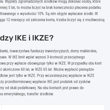
tału. Wypłaty zgromadzonych środków mogą dokonać osoby, które
mniej 5 lat, to można liczyć na brak konieczności płacenia podatku
łtowanego o wysokości 10%. Są nim objęte wpłacane środki. W
u 12 miesięcy od założenia konta, trzeba liczyć się z możliwością
dzy IKE i IKZE?
 banki, towarzystwa funduszy inwestycyjnych, domy maklerskie,
e. W IKE limit wpłat wynosi 3-krotność przeciętnego
owa przy wpłacie obowiązuje tylko w IKZE. W przypadku obu kont
ć ukończone 60 lat, w IKZE 65 lat. Można wypłacić pieniądze
dków jest tylko w IKZE. Przy wcześniejszej wypłacie w IKZE
 Przy przedterminowej wypłacie IKE jest podatek od zysków
y od skali podatkowej. Na obu kontach jest prawo do
ku emerytalnego, transfer środków.