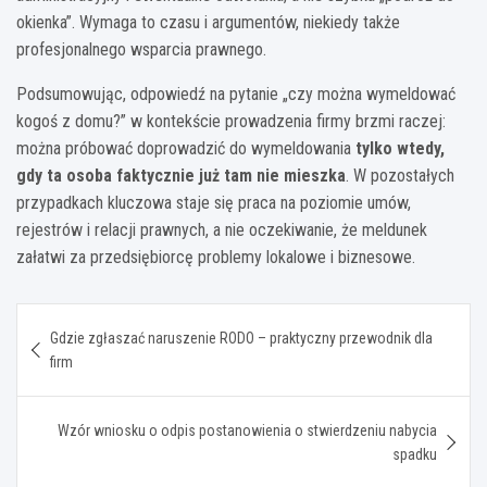
okienka”. Wymaga to czasu i argumentów, niekiedy także
profesjonalnego wsparcia prawnego.
Podsumowując, odpowiedź na pytanie „czy można wymeldować
kogoś z domu?” w kontekście prowadzenia firmy brzmi raczej:
można próbować doprowadzić do wymeldowania
tylko wtedy,
gdy ta osoba faktycznie już tam nie mieszka
. W pozostałych
przypadkach kluczowa staje się praca na poziomie umów,
rejestrów i relacji prawnych, a nie oczekiwanie, że meldunek
załatwi za przedsiębiorcę problemy lokalowe i biznesowe.
Nawigacja
Gdzie zgłaszać naruszenie RODO – praktyczny przewodnik dla
wpisu
firm
Wzór wniosku o odpis postanowienia o stwierdzeniu nabycia
spadku