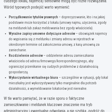
cudzego lokalu, najemca) sensowne mogą być różne rozwiązania.
Wśród typowych podejść warto wymienić:
Porządkowanie tytułów prawnych
– doprecyzowanie, kto i na jakiej
podstawie może korzystać z lokalu (umowy najmu, użyczenia, zgody
na meldunek lub zakaz meldowania bez zgody właściciela).
Wyraźne zapisy umowne dotyczące adresów
– obowiązek najemcy
do wypisania się z meldunku i zmiany adresu w rejestrach w
określonym terminie od zakończenia umowy, z karą umowną za
zaniechanie.
Rozdzielenie adresów
– oddzielenie adresu zamieszkania
właściciela od adresu firmowego/korespondencyjnego, aby
ograniczyć przenikanie się cudzych problemów z działalnością
gospodarczą.
Wykorzystanie wirtualnego biura
– szczególnie w sytuacji, gdy lokal
mieszkalny jest wykorzystywany tylko marginalnie dla potrzeb
działalności, a wymeldowanie lokatorów jest nierealne.
W tle warto pamiętać, że w razie sporu o faktyczne
zamieszkiwanie i meldunek kluczowe znaczenie ma tryb
administracyjny i ewentualne odwołania, a nie szybka „podróż do