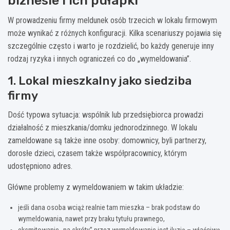
biznesie i ich pułapki
W prowadzeniu firmy meldunek osób trzecich w lokalu firmowym
może wynikać z różnych konfiguracji. Kilka scenariuszy pojawia się
szczególnie często i warto je rozdzielić, bo każdy generuje inny
rodzaj ryzyka i innych ograniczeń co do „wymeldowania”.
1. Lokal mieszkalny jako siedziba
firmy
Dość typowa sytuacja: wspólnik lub przedsiębiorca prowadzi
działalność z mieszkania/domku jednorodzinnego. W lokalu
zameldowane są także inne osoby: domownicy, byli partnerzy,
dorosłe dzieci, czasem także współpracownicy, którym
udostępniono adres.
Główne problemy z wymeldowaniem w takim układzie:
jeśli dana osoba wciąż realnie tam mieszka – brak podstaw do
wymeldowania, nawet przy braku tytułu prawnego,
eksmitowanie „na skróty” przez wymeldowanie jest iluzją – właściwą