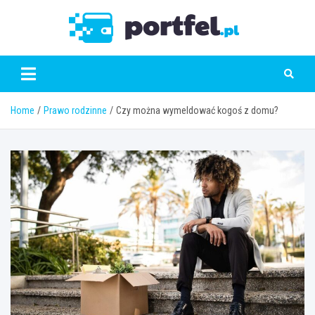
Skip
to
Portfe
content
Home
Prawo rodzinne
Czy można wymeldować kogoś z domu?