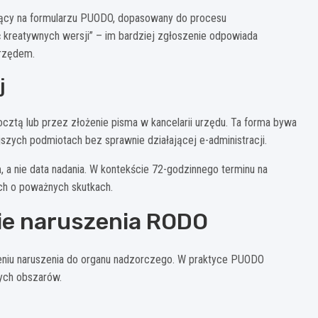
jący na formularzu PUODO, dopasowany do procesu
ć kreatywnych wersji” – im bardziej zgłoszenie odpowiada
urzędem.
j
ocztą lub przez złożenie pisma w kancelarii urzędu. Ta forma bywa
zych podmiotach bez sprawnie działającej e-administracji.
a
, a nie data nadania. W kontekście 72-godzinnego terminu na
ch o poważnych skutkach.
ie naruszenia RODO
zeniu naruszenia do organu nadzorczego. W praktyce PUODO
wych obszarów.