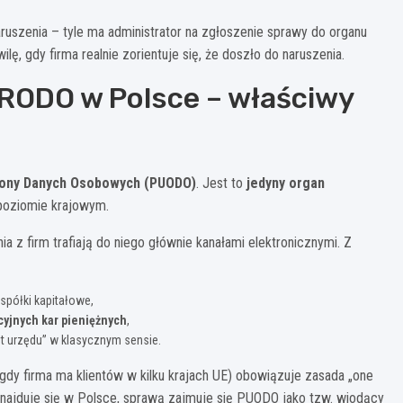
ruszenia – tyle ma administrator na zgłoszenie sprawy do organu
, gdy firma realnie zorientuje się, że doszło do naruszenia.
 RODO w Polsce – właściwy
rony Danych Osobowych (PUODO)
. Jest to
jedyny organ
poziomie krajowym.
 z firm trafiają do niego głównie kanałami elektronicznymi. Z
spółki kapitałowe,
cyjnych kar pieniężnych
,
ent urzędu” w klasycznym sensie.
 gdy firma ma klientów w kilku krajach UE) obowiązuje zasada „one
 znajduje się w Polsce, sprawą zajmuje się PUODO jako tzw. wiodący