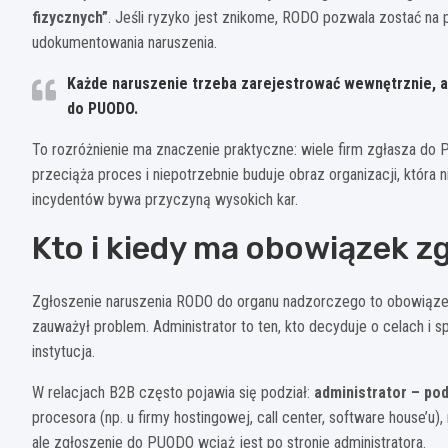
fizycznych”
. Jeśli ryzyko jest znikome, RODO pozwala zostać na
udokumentowania naruszenia.
Każde naruszenie trzeba zarejestrować wewnętrznie, al
do PUODO.
To rozróżnienie ma znaczenie praktyczne: wiele firm zgłasza do
przeciąża proces i niepotrzebnie buduje obraz organizacji, która n
incydentów bywa przyczyną wysokich kar.
Kto i kiedy ma obowiązek z
Zgłoszenie naruszenia RODO do organu nadzorczego to obowiąz
zauważył problem. Administrator to ten, kto decyduje o celach i 
instytucja.
W relacjach B2B często pojawia się podział:
administrator – po
procesora (np. u firmy hostingowej, call center, software house’u
ale zgłoszenie do PUODO wciąż jest po stronie administratora.