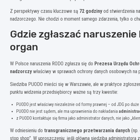
Z perspektywy czasu kluczowe są
72 godziny
od stwierdzenia na
nadzorczego. Nie chodzi o moment samego zdarzenia, tylko o chwilę
Gdzie zgłaszać naruszenie
organ
W Polsce naruszenia RODO zgłasza się do
Prezesa Urzędu Och
nadzorczy
właściwy w sprawach ochrony danych osobowych na 
Siedziba PUODO mieści się w Warszawie, ale w praktyce zgłoszenia
punktu widzenia przedsiębiorcy ważne są trzy kwestie:
PUODO jest właściwy niezależnie od formy prawnej – od JDG po duże 
PUODO nie jest sądem, ale ma uprawnienia do nakładania
administra
z PUODO kontaktuje się firma jako administrator danych, nie jako „kli
W odniesieniu do
transgranicznego przetwarzania danych
(np.
stop shop”. W uproszczeniu: jeśli główna siedziba administratora