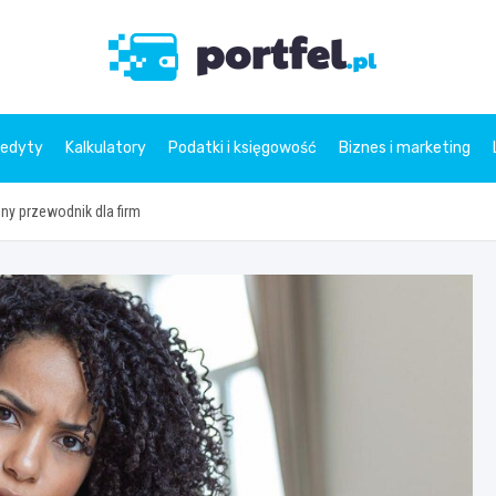
Portfe
redyty
Kalkulatory
Podatki i księgowość
Biznes i marketing
ny przewodnik dla firm