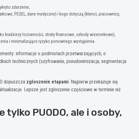
ykryto zdarzenie,
taktowe, PESEL, dane medyczne) i kogo dotyczą (klienci, pracownicy,
yko kradzieży tożsamości, straty finansowe, szkody wizerunkowe),
zenia i minimalizujące ryzyko ponownego wystąpienia.
lementy: informacje o podmiotach przetwarzających, o
kach technicznych (szyfrowanie, pseudonimizacja, segmentacja
ODO dopuszcza
zgłoszenie etapami
. Najpierw przekazuje się
aktualizacje. Lepsze jest zgłoszenie częściowe w terminie niż
 tylko PUODO, ale i osoby,