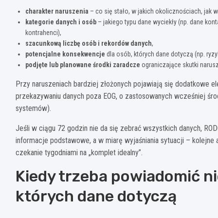
charakter naruszenia
– co się stało, w jakich okolicznościach, jak w
kategorie danych i osób
– jakiego typu dane wyciekły (np. dane kon
kontrahenci),
szacunkową liczbę osób i rekordów danych
,
potencjalne konsekwencje
dla osób, których dane dotyczą (np. ryz
podjęte lub planowane środki zaradcze
ograniczające skutki narus
Przy naruszeniach bardziej złożonych pojawiają się dodatkowe e
przekazywaniu danych poza EOG, o zastosowanych wcześniej środ
systemów).
Jeśli w ciągu 72 godzin nie da się zebrać wszystkich danych, R
informacje podstawowe, a w miarę wyjaśniania sytuacji – kolejne 
czekanie tygodniami na „komplet idealny”.
Kiedy trzeba powiadomić nie
których dane dotyczą