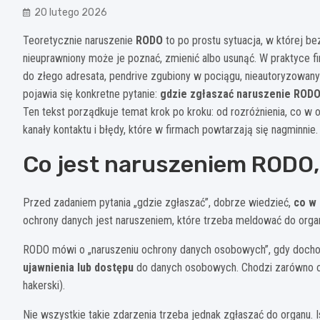
20 lutego 2026
Teoretycznie naruszenie
RODO
to po prostu sytuacja, w której 
nieuprawniony może je poznać, zmienić albo usunąć. W praktyce f
do złego adresata, pendrive zgubiony w pociągu, nieautoryzowany 
pojawia się konkretne pytanie:
gdzie zgłaszać naruszenie ROD
Ten tekst porządkuje temat krok po kroku: od rozróżnienia, co w 
kanały kontaktu i błędy, które w firmach powtarzają się nagminnie.
Co jest naruszeniem RODO,
Przed zadaniem pytania „gdzie zgłaszać”, dobrze wiedzieć,
co w
ochrony danych jest naruszeniem, które trzeba meldować do org
RODO mówi o „naruszeniu ochrony danych osobowych”, gdy doch
ujawnienia lub dostępu
do danych osobowych. Chodzi zarówno o z
hakerski).
Nie wszystkie takie zdarzenia trzeba jednak zgłaszać do organu. I