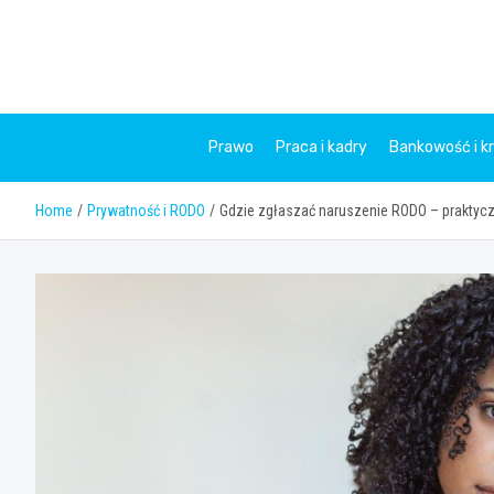
Skip
to
content
Prawo
Praca i kadry
Bankowość i k
Home
Prywatność i RODO
Gdzie zgłaszać naruszenie RODO – praktycz