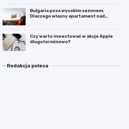
Bułgaria poza wysokim sezonem.
Dlaczego własny apartament nad
Morzem Czarnym opłaca się nie tylko
latem?
Czy warto inwestować w akcje Apple
długoterminowo?
Redakcja poleca