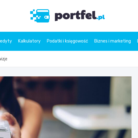
Portfe
redyty
Kalkulatory
Podatki i księgowość
Biznes i marketing
wizje