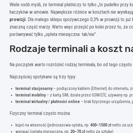
Wiele osób myśli, że terminal płatniczy to tylko „to pudełko przy k
haczyków w umowie. Największe różnice w kosztach nie wynikają
prowizji
. Dla małego sklepu spożywczego 0,3% w prowizji to już ko
znaczną część marży. Warto więc przejść po kolei przez to, za co
porównywać tylko „opłata miesięczna: tak/nie”.
Rodzaje terminali a koszt n
Na początek warto rozróżnić rodzaj terminala, bo od tego często 
Najczęściej spotykane są trzy typy:
terminal stacjonarny
– podłączony kablem (Ethernet) do internetu, z
terminal mobilny
– z kartą SIM, działa przez GSM/LTE, używany np. p
terminal wirtualny / płatności online
– brak fizycznego urządzenia, 
Fizyczny terminal często można:
kupić na własność (jednorazowa opłata, np.
400–1500 zł
netto za urz
wynająć (opłata miesięczna, np.
20–70 zł
netto za sztukę)