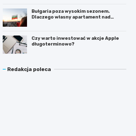
Bułgaria poza wysokim sezonem.
Dlaczego własny apartament nad
Morzem Czarnym opłaca się nie tylko
latem?
Czy warto inwestować w akcje Apple
długoterminowo?
Redakcja poleca