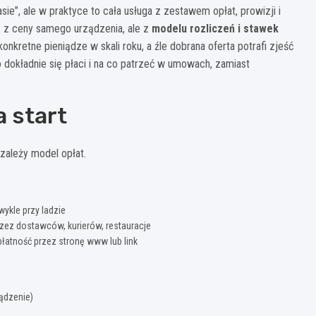
asie”, ale w praktyce to cała usługa z zestawem opłat, prowizji i
 z ceny samego urządzenia, ale z
modelu rozliczeń i stawek
nkretne pieniądze w skali roku, a źle dobrana oferta potrafi zjeść
 dokładnie się płaci i na co patrzeć w umowach, zamiast
a start
zależy model opłat.
wykle przy ladzie
rzez dostawców, kurierów, restauracje
płatność przez stronę www lub link
ądzenie)