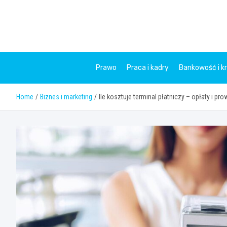
Skip
to
content
Prawo
Praca i kadry
Bankowość i k
Home
Biznes i marketing
Ile kosztuje terminal płatniczy – opłaty i pro