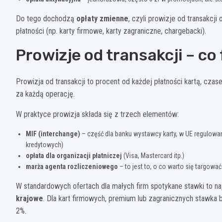
Do tego dochodzą
opłaty zmienne
, czyli prowizje od transakcj
płatności (np. karty firmowe, karty zagraniczne, chargebacki).
Prowizje od transakcji – co 
Prowizja od transakcji to procent od każdej płatności kartą, cza
za każdą operację.
W praktyce prowizja składa się z trzech elementów:
MIF (interchange)
– część dla banku wystawcy karty, w UE regulowa
kredytowych)
opłata dla organizacji płatniczej
(Visa, Mastercard itp.)
marża agenta rozliczeniowego
– to jest to, o co warto się targować
W standardowych ofertach dla małych firm spotykane stawki to na
krajowe
. Dla kart firmowych, premium lub zagranicznych stawka
2%.