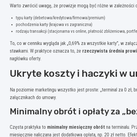
Warto zwrócić uwagę, że prowizje mogą być różne w zależności 
typu karty (debetowa/kredytowa/firmowa/premium)
pochodzenia karty (krajowa vs zagraniczna)
rodzaju transakcji (stacjonarna vs online, płatność zbliżeniowa, portf
To, co w cenniku wygląda jak „0,69% za wszystkie karty”, w załąc
stawkami. W praktyce oznacza to, że
rzeczywista średnia prowi
nagłówku oferty.
Ukryte koszty i haczyki w
Na poziomie marketingu wszystko jest proste: „terminal za 0 zł, b
załącznikach do umowy.
Minimalny obrót i opłaty za „
Częsta praktyka to
minimalny miesięczny obrót
na terminalu. Pr
miesięcznie naliczana jest dodatkowa opłata, np. 20 zł netto. Efekt 