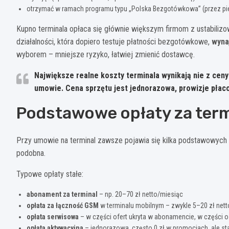
otrzymać w ramach programu typu „Polska Bezgotówkowa” (przez pierw
Kupno terminala opłaca się głównie większym firmom z ustabilizo
działalności, która dopiero testuje płatności bezgotówkowe,
wynaj
wyborem – mniejsze ryzyko, łatwiej zmienić dostawcę.
Największe realne koszty terminala wynikają nie z ceny
umowie
. Cena sprzętu jest jednorazowa, prowizje płaco
Podstawowe opłaty za term
Przy umowie na terminal zawsze pojawia się kilka podstawowych 
podobna.
Typowe opłaty stałe:
abonament za terminal
– np. 20–70 zł netto/miesiąc
opłata za łączność GSM
w terminalu mobilnym – zwykle 5–20 zł net
opłata serwisowa
– w części ofert ukryta w abonamencie, w części 
opłata aktywacyjna
– jednorazowa, często 0 zł w promocjach, ale st