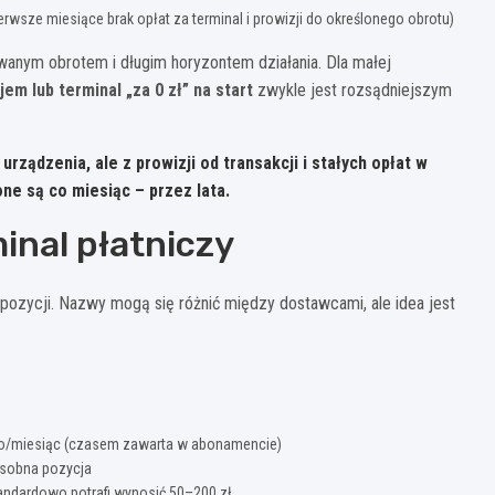
sze miesiące brak opłat za terminal i prowizji do określonego obrotu)
wanym obrotem i długim horyzontem działania. Dla małej
em lub terminal „za 0 zł” na start
zwykle jest rozsądniejszym
 urządzenia, ale z
prowizji od transakcji i stałych opłat w
ne są co miesiąc – przez lata.
inal płatniczy
pozycji. Nazwy mogą się różnić między dostawcami, ale idea jest
to/miesiąc (czasem zawarta w abonamencie)
osobna pozycja
andardowo potrafi wynosić 50–200 zł