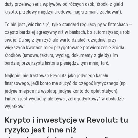
duży przelew, seria wpływów od różnych osób, środki z giełd
krypto, przelewy międzynarodowe, nagła zmiana zachowań).
To nie jest „widzimisię”, tylko standard regulacyjny w fintechach —
często bardziej agresywny niż w bankach, bo automatyzacja robi
swoje. Da się z tym żyć, ale warto działać rozsądnie: przy
większych kwotach mieć przygotowane potwierdzenie źródła
środków (umowa, faktura, wyciąg, dokumenty z giełdy). Im
bardziej przejrzysta historia pieniędzy, tym mniej tarć.
Najlepiej nie traktować Revoluta jako jedynego kanału
finansowego, jeśli konto ma służyć do czegoś krytycznego (np.
jedyne miejsce na wypłatę, jedyne konto do opłat stałych).
Fintech jest wygodny, ale bywa „zero-jedynkowy” w obsłudze
wyjątków.
Krypto i inwestycje w Revolut: tu
ryzyko jest inne niż