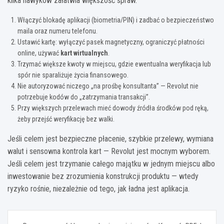
kilka nawyków załatwia większość spraw.
Włączyć blokadę aplikacji (biometria/PIN) i zadbać o bezpieczeństwo
maila oraz numeru telefonu.
Ustawić kartę: wyłączyć pasek magnetyczny, ograniczyć płatności
online, używać
kart wirtualnych
.
Trzymać większe kwoty w miejscu, gdzie ewentualna weryfikacja lub
spór nie sparaliżuje życia finansowego.
Nie autoryzować niczego „na prośbę konsultanta” — Revolut nie
potrzebuje kodów do „zatrzymania transakcji”.
Przy większych przelewach mieć dowody źródła środków pod ręką,
żeby przejść weryfikację bez walki.
Jeśli celem jest bezpieczne płacenie, szybkie przelewy, wymiana
walut i sensowna kontrola kart — Revolut jest mocnym wyborem.
Jeśli celem jest trzymanie całego majątku w jednym miejscu albo
inwestowanie bez zrozumienia konstrukcji produktu — wtedy
ryzyko rośnie, niezależnie od tego, jak ładna jest aplikacja.
Nawigacja