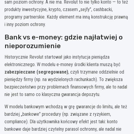
sam poziom ochrony. A nie ma. Revolut to nie tylko konto — to też
produkty inwestycyjne, krypto, czasem „sejfy”, cashbacki,
programy partnerskie. Każdy element ma inną konstrukcję prawną
i inny poziom ochrony.
Bank vs e-money: gdzie najłatwiej o
nieporozumienie
Historycznie Revolut startował jako instytucja pieniądza
elektronicznego. W modelu e-money środki klienta muszą być
zabezpieczane (segregowane)
, czyli trzymane oddzielnie od
pieniędzy firmy (np. na wydzielonych rachunkach). To zwiększa
bezpieczeństwo przy problemach finansowych firmy, ale to nadal
nie jest to samo co klasyczna gwarancja depozytu.
W modelu bankowym wchodzą w grę gwarancje do limitu, ale też
bardziej „bankowe” procedury (np. związane z ryzykiem,
compliance). Dla użytkownika końcowy efekt jest taki: konto
bankowe daje bardziej czytelny parasol ochronny, ale nadal nie