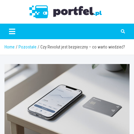
Skip
to
Portfe
content
Home
Pozostałe
Czy Revolut jest bezpieczny – co warto wiedzieć?