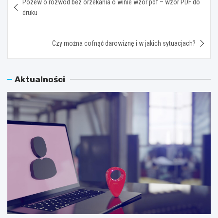
Pozew o rozwód bez orzekania o winie wzór pdf – wzór PDF do
wpisu
druku
Czy można cofnąć darowiznę i w jakich sytuacjach?
Aktualności