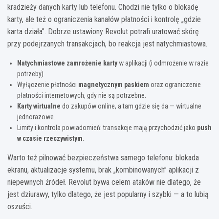
kradzieży danych karty lub telefonu. Chodzi nie tylko o blokadę
karty, ale też o ograniczenia kanałów płatności i kontrolę „gdzie
karta działa”. Dobrze ustawiony Revolut potrafi uratować skórę
przy podejrzanych transakcjach, bo reakcja jest natychmiastowa.
Natychmiastowe zamrożenie karty
w aplikacji (i odmrożenie w razie
potrzeby).
Wyłączenie płatności
magnetycznym paskiem
oraz ograniczenie
płatności internetowych, gdy nie są potrzebne.
Karty wirtualne
do zakupów online, a tam gdzie się da — wirtualne
jednorazowe.
Limity i kontrola powiadomień: transakcje mają przychodzić jako
push
w czasie rzeczywistym
.
Warto też pilnować bezpieczeństwa samego telefonu: blokada
ekranu, aktualizacje systemu, brak „kombinowanych” aplikacji z
niepewnych źródeł. Revolut bywa celem ataków nie dlatego, że
jest dziurawy, tylko dlatego, że jest popularny i szybki — a to lubią
oszuści.