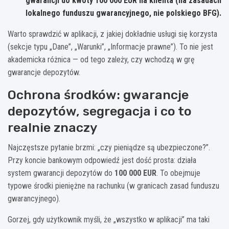
gwarancji do kwoty
100 000 EUR
na klienta (na zasadach
lokalnego funduszu gwarancyjnego, nie polskiego BFG).
Warto sprawdzić w aplikacji, z jakiej dokładnie usługi się korzysta
(sekcje typu „Dane”, „Warunki”, „Informacje prawne”). To nie jest
akademicka różnica — od tego zależy, czy wchodzą w grę
gwarancje depozytów.
Ochrona środków: gwarancje
depozytów, segregacja i co to
realnie znaczy
Najczęstsze pytanie brzmi: „czy pieniądze są ubezpieczone?”.
Przy koncie bankowym odpowiedź jest dość prosta: działa
system gwarancji depozytów do
100 000 EUR
. To obejmuje
typowe środki pieniężne na rachunku (w granicach zasad funduszu
gwarancyjnego).
Gorzej, gdy użytkownik myśli, że „wszystko w aplikacji” ma taki