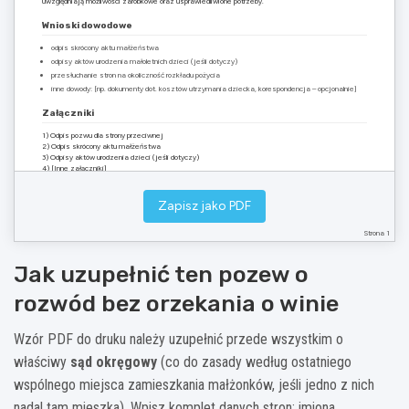
uwzględniają możliwości zarobkowe oraz usprawiedliwione potrzeby.
Wnioski dowodowe
odpis skrócony aktu małżeństwa
odpisy aktów urodzenia małoletnich dzieci (jeśli dotyczy)
przesłuchanie stron na okoliczność rozkładu pożycia
inne dowody: [np. dokumenty dot. kosztów utrzymania dziecka, korespondencja – opcjonalnie]
Załączniki
1) Odpis pozwu dla strony przeciwnej
2) Odpis skrócony aktu małżeństwa
3) Odpisy aktów urodzenia dzieci (jeśli dotyczy)
4) [Inne załączniki]
Zapisz jako PDF
Podpis: ___________________________
[imię i nazwisko]
Strona 1
Wzór do druku / zapis do PDF: „Pozew o rozwód bez orzekania o winie”
Jak uzupełnić ten pozew o
rozwód bez orzekania o winie
Wzór PDF do druku należy uzupełnić przede wszystkim o
właściwy
sąd okręgowy
(co do zasady według ostatniego
wspólnego miejsca zamieszkania małżonków, jeśli jedno z nich
nadal tam mieszka). Wpisz komplet danych stron: imiona,