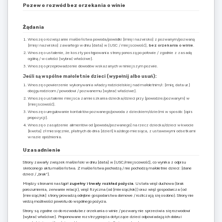
Pozew o rozwód bez orzekania o winie
Żądania
Wnoszę o rozwiązanie małżeństwa powoda/powódki [imię i nazwisko] z pozwanym/pozwaną
[imię i nazwisko] zawartego w dniu [data] w [USC / miejscowość],
bez orzekania o winie
.
Wnoszę o ustalenie, że koszty postępowania strony ponoszą po połowie / zgodnie z zasadą
ogólną / w całości [wybrać właściwe].
Wnoszę o przeprowadzenie dowodów wskazanych w niniejszym pozwie.
Jeśli są wspólne małoletnie dzieci (wypełnij albo usuń):
Wnoszę o powierzenie wykonywania władzy rodzicielskiej nad małoletnim/i: [imię, data ur.]
obojgu rodzicom / powodowi / pozwanemu [wybrać właściwe].
Wnoszę o ustalenie miejsca zamieszkania dziecka/dzieci przy [powodzie/pozwanym] w
[miejscowość].
Wnoszę o uregulowanie kontaktów pozwanego/powoda z dzieckiem/dziećmi w sposób: [opis
propozycji].
Wnoszę o zasądzenie alimentów od [powoda/pozwanego] na rzecz dziecka/dzieci w kwocie
[kwota] zł miesięcznie, płatnych do dnia [dzień] każdego miesiąca, z ustawowymi odsetkami
w razie opóźnienia.
Uzasadnienie
Strony zawarły związek małżeński w dniu [data] w [USC/miejscowość], co wynika z odpisu
skróconego aktu małżeństwa. Z małżeństwa pochodzą / nie pochodzą małoletnie dzieci: [dane
dzieci / „brak”].
Między stronami nastąpił
zupełny i trwały rozkład pożycia
. Ustała więź duchowa (brak
porozumienia, zerwanie relacji), więź fizyczna (od [miesiąc/rok]) oraz więź gospodarcza (od
[miesiąc/rok] strony prowadzą odrębne gospodarstwa domowe / rozliczają się osobno). Strony nie
widzą możliwości powrotu do wspólnego pożycia.
Strony są zgodne co do rozwodu bez orzekania o winie / pozwany nie sprzeciwia się rozwodowi
[wybrać właściwe]. Proponowane rozstrzygnięcia dotyczące dzieci odpowiadają ich dobru i