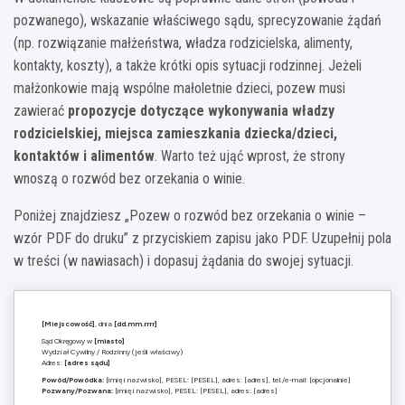
pozwanego), wskazanie właściwego sądu, sprecyzowanie żądań
(np. rozwiązanie małżeństwa, władza rodzicielska, alimenty,
kontakty, koszty), a także krótki opis sytuacji rodzinnej. Jeżeli
małżonkowie mają wspólne małoletnie dzieci, pozew musi
zawierać
propozycje dotyczące wykonywania władzy
rodzicielskiej, miejsca zamieszkania dziecka/dzieci,
kontaktów i alimentów
. Warto też ująć wprost, że strony
wnoszą o rozwód bez orzekania o winie.
Poniżej znajdziesz „Pozew o rozwód bez orzekania o winie –
wzór PDF do druku” z przyciskiem zapisu jako PDF. Uzupełnij pola
w treści (w nawiasach) i dopasuj żądania do swojej sytuacji.
[Miejscowość]
, dnia
[dd.mm.rrrr]
Sąd Okręgowy w
[miasto]
Wydział Cywilny / Rodzinny (jeśli właściwy)
Adres:
[adres sądu]
Powód/Powódka:
[imię i nazwisko], PESEL: [PESEL], adres: [adres], tel./e-mail: [opcjonalnie]
Pozwany/Pozwana:
[imię i nazwisko], PESEL: [PESEL], adres: [adres]