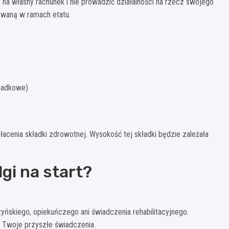
 na własny rachunek i nie prowadzić działalności na rzecz swojego
ywaną w ramach etatu.
ypadkowe)
acenia składki zdrowotnej. Wysokość tej składki będzie zależała
gi na start?
ńskiego, opiekuńczego ani świadczenia rehabilitacyjnego.
a Twoje przyszłe świadczenia.