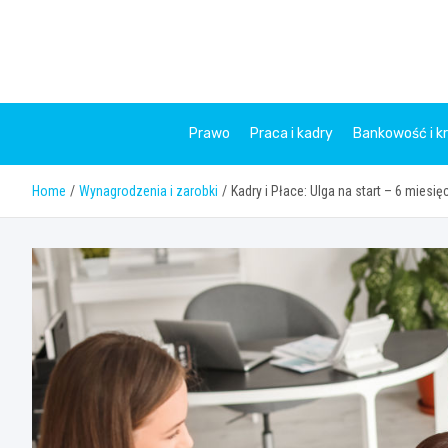
Skip
to
content
Prawo
Praca i kadry
Bankowość i k
Home
Wynagrodzenia i zarobki
Kadry i Płace: Ulga na start – 6 miesi