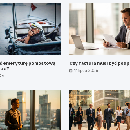
ać emeryturę pomostową
Czy faktura musi być podp
rza?
11 lipca 2026
026