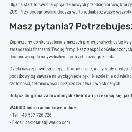
Ulga na start to świetna opcja dla nowych przedsiębiorców, któ
ZUS. Przy podejmowaniu decyzji warto jednak rozważyć wszystkie „
Masz pytania? Potrzebujes
Zapraszamy do skorzystania z naszych profesjonalnych usług ksi
zarządzaniu finansami Twojej firmy. Nasz zespół doświadczonyc
dostosowaną do indywidualnych potrzeb każdego klienta.
Dzięki naszej nowoczesnej platformie online, masz stały dostęp
podatkowy są zawsze na wyciągnięcie ręki. Niezależnie od wielk
rzetelności, terminowości i bezpieczeństwa Twoich danych.
Dołącz do grona zadowolonych klientów i przekonaj się, jak
WARIDO biuro rachunkowe online
• Tel. +48 537 726 726
• E-mail:
sekretariat@warido.com