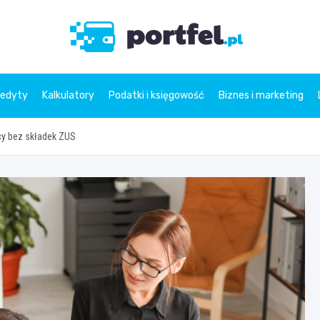
Portfe
redyty
Kalkulatory
Podatki i księgowość
Biznes i marketing
ęcy bez składek ZUS