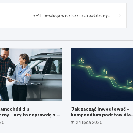
e-PIT: rewolucja w rozliczeniach podatkowych
samochód dla
Jak zacząć inwestować –
rcy – czy to naprawdę się
kompendium podstaw dla
początkujących
026
24 lipca 2026