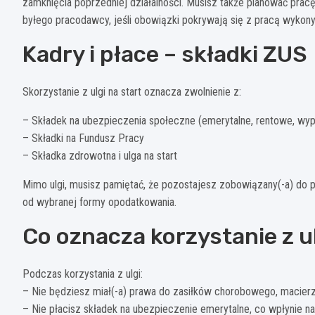
zamknięcia poprzedniej działalności. Musisz także planować pracę
byłego pracodawcy, jeśli obowiązki pokrywają się z pracą wykon
Kadry i płace – składki ZUS
Skorzystanie z ulgi na start oznacza zwolnienie z:
– Składek na ubezpieczenia społeczne (emerytalne, rentowe, w
– Składki na Fundusz Pracy
– Składka zdrowotna i ulga na start
Mimo ulgi, musisz pamiętać, że pozostajesz zobowiązany(-a) do pł
od wybranej formy opodatkowania.
Co oznacza korzystanie z ul
Podczas korzystania z ulgi:
– Nie będziesz miał(-a) prawa do zasiłków chorobowego, macierzy
– Nie płacisz składek na ubezpieczenie emerytalne, co wpłynie n