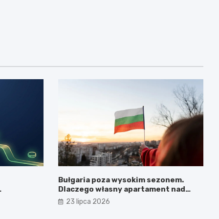
Bułgaria poza wysokim sezonem.
Dlaczego własny apartament nad
Morzem Czarnym opłaca się nie tylko
23 lipca 2026
latem?