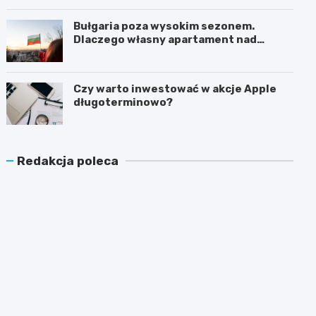
Bułgaria poza wysokim sezonem.
Dlaczego własny apartament nad
Morzem Czarnym opłaca się nie tylko
latem?
Czy warto inwestować w akcje Apple
długoterminowo?
Redakcja poleca