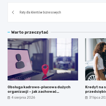
Nawigacja
Raty dla klientów biznesowych
wpisu
Warto przeczytać
Obsługa kadrowo-płacowa dużych
Kredyt na 
organizacji – jak zachować
przedsiębio
skalowalność?
opłaca?
4 sierpnia 2026
31 lipca 2