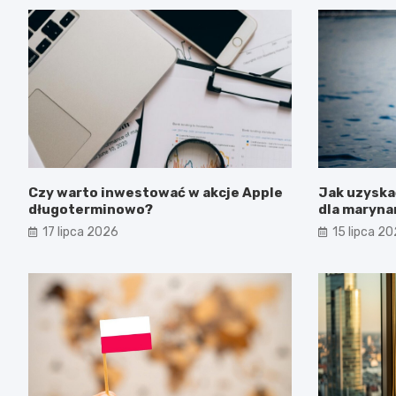
Czy warto inwestować w akcje Apple
Jak uzysk
długoterminowo?
dla maryna
17 lipca 2026
15 lipca 2