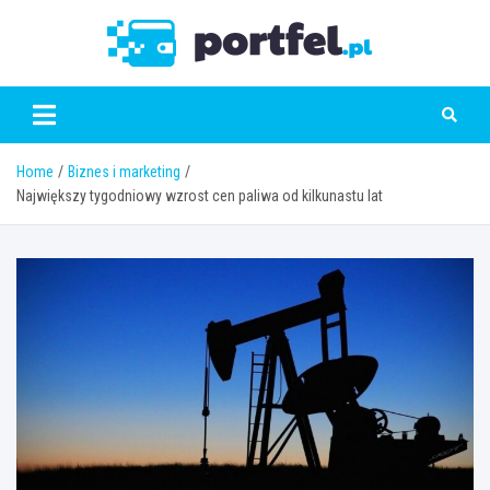
Skip
to
Portfe
content
Home
Biznes i marketing
Największy tygodniowy wzrost cen paliwa od kilkunastu lat