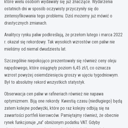
które wielu osobom wydawały się już znaczące. Wydarzenia
ostatnich dni w sposób oczywisty przyczyniły się do
zintensyfikowania tego problemu. Dziś możemy już mówić o
drastycznych zmianach.
Analitycy rynku paliw podkreślają, że przełom lutego i marca 2022
r. okazał się rekordowy. Tak wysokich wzrostów cen paliw nie
mieliśmy od niemal dwudziestu lat.
Szczególnie niepokojąco prezentowały się również ceny oleju
napędowego, które osiągnęły poziom 6,45 zł/l, co oznacza
wzrost powyżej osiemdziesięciu groszy w ujęciu tygodniowym.
Był to absolutny rekord wszystkich statystyk.
Obserwacja cen paliw w rafineriach również nie napawa
optymizmem. Biją one rekordy. Kwestią czasu (niedługiego) będą
zatem kolejne podwyżki, które po raz kolejny odbiją się na
zawartości portfeli kierowców. Pamiętajmy również, że obecnie
rynek funkcjonuje „na” obniżonym podatku VAT. Gdyby