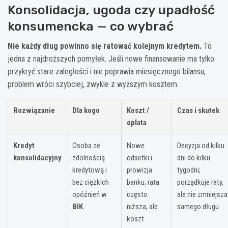
Konsolidacja, ugoda czy upadłość
konsumencka — co wybrać
Nie każdy dług powinno się ratować kolejnym kredytem.
To
jedna z najdroższych pomyłek. Jeśli nowe finansowanie ma tylko
przykryć stare zaległości i nie poprawia miesięcznego bilansu,
problem wróci szybciej, zwykle z wyższym kosztem.
Rozwiązanie
Dla kogo
Koszt /
Czas i skutek
opłata
Kredyt
Osoba ze
Nowe
Decyzja od kilku
konsolidacyjny
zdolnością
odsetki i
dni do kilku
kredytową i
prowizja
tygodni;
bez ciężkich
banku; rata
porządkuje raty,
opóźnień w
często
ale nie zmniejsza
BIK
niższa, ale
samego długu
koszt