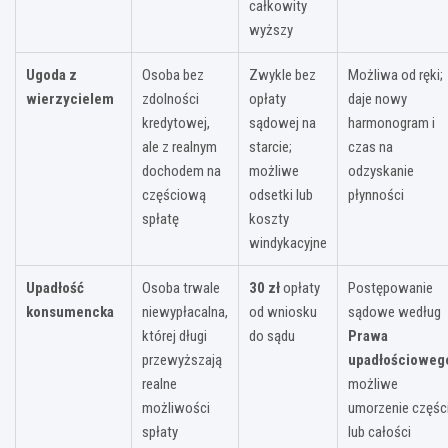
całkowity
wyższy
Ugoda z
Osoba bez
Zwykle bez
Możliwa od ręki;
wierzycielem
zdolności
opłaty
daje nowy
kredytowej,
sądowej na
harmonogram i
ale z realnym
starcie;
czas na
dochodem na
możliwe
odzyskanie
częściową
odsetki lub
płynności
spłatę
koszty
windykacyjne
Upadłość
Osoba trwale
30 zł
opłaty
Postępowanie
konsumencka
niewypłacalna,
od wniosku
sądowe według
której długi
do sądu
Prawa
przewyższają
upadłościoweg
realne
możliwe
możliwości
umorzenie częśc
spłaty
lub całości