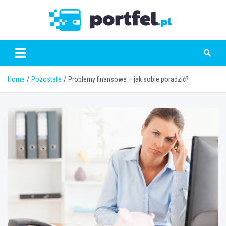
Skip
to
Portfe
content
Home
Pozostałe
Problemy finansowe – jak sobie poradzić?