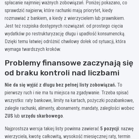
spłacanie najmniej ważnych zobowiązań. Poniżej pokazano, co
sprawdzić najpierw, które rachunki mają priorytet, kiedy
rozmawiać z bankiem, a kiedy z wierzycielem lub prawnikiem.
Jest też rozpiska dostępnych rozwiązań: od prostego cięcia
wydatków po restrukturyzację długu i upadłość konsumencką.
Dzięki temu łatwiej odróżnić chwilowy dołek od sytuacji, która
wymaga twardszych kroków.
Problemy finansowe zaczynają się
od braku kontroli nad liczbami
Nie da się wyjść z długu bez pełnej listy zobowiązań.
To
pierwszy ruch i nie ma tu miejsca na zgadywanie. Trzeba spisać
wszystko: raty bankowe, limity na kartach, pożyczki pozabankowe,
zaległe rachunki, alimenty, abonamenty, mandaty, zaległości wobec
ZUS
lub
urzędu skarbowego
.
Najprostsza wersja takiej listy powinna zawierać
5 pozycji
: nazwę
wierzyciela, kwotę całkowitą, wysokość miesięcznej raty, termin