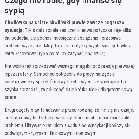
Czego nie robić, gdy finanse się
sypią
Chwilówka na spłatę chwilówki prawie zawsze pogarsza
sytuację.
Tak działa spirala zadłużenia: nowa pożyczka daje kilka
dni oddechu, ale podnosi miesięczne obciążenie i przesuwa
problem wyżej, nie dalej. To samo dotyczy wypłacania gotówki z
karty kredytowej tylko po to, by zasypać inną dziurę.
Nie wolno też sprzedawać ważnego majątku pod presją pierwszej
lepszej oferty. Samochód potrzebny do pracy, narzędzia
zarobkowe czy sprzęt firmowy trzeba wyceniać spokojnie, bo
szybka sprzedaż „za pół ceny” daje krótką ulgę i długoterminową
stratę.
Drugi częsty błąd to udawanie przed rodziną, że nic się nie dzieje.
Jeśli domowy budżet jest wspólny, druga osoba musi znać skalę
problemu. Ukrywanie rat, pism z sądu albo windykacji kończy się
podwójnym kryzysem: finansowym i domowym.