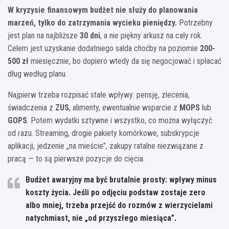
W kryzysie finansowym budżet nie służy do planowania
marzeń, tylko do zatrzymania wycieku pieniędzy.
Potrzebny
jest plan na najbliższe
30 dni
, a nie piękny arkusz na cały rok.
Celem jest uzyskanie dodatniego salda choćby na poziomie
200-
500 zł
miesięcznie, bo dopiero wtedy da się negocjować i spłacać
dług według planu.
Najpierw trzeba rozpisać stałe wpływy: pensję, zlecenia,
świadczenia z
ZUS
, alimenty, ewentualnie wsparcie z
MOPS
lub
GOPS
. Potem wydatki sztywne i wszystko, co można wyłączyć
od razu. Streaming, drogie pakiety komórkowe, subskrypcje
aplikacji, jedzenie „na mieście”, zakupy ratalne niezwiązane z
pracą — to są pierwsze pozycje do cięcia.
Budżet awaryjny ma być brutalnie prosty: wpływy minus
koszty życia. Jeśli po odjęciu podstaw zostaje zero
albo mniej, trzeba przejść do rozmów z wierzycielami
natychmiast, nie „od przyszłego miesiąca”.