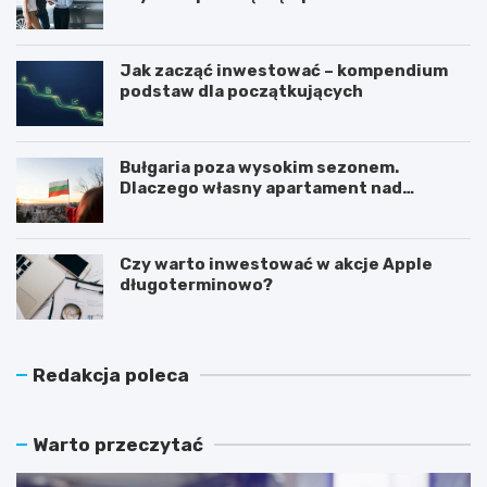
Jak zacząć inwestować – kompendium
podstaw dla początkujących
Bułgaria poza wysokim sezonem.
Dlaczego własny apartament nad
Morzem Czarnym opłaca się nie tylko
latem?
Czy warto inwestować w akcje Apple
długoterminowo?
Redakcja poleca
Warto przeczytać