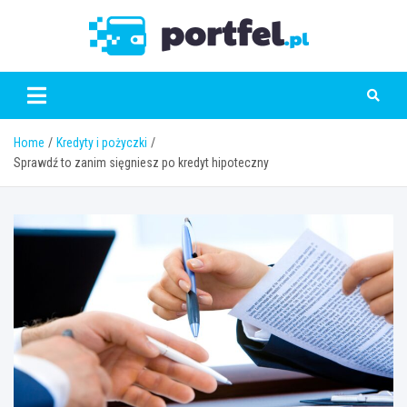
Skip
to
Portfe
content
Home
Kredyty i pożyczki
Sprawdź to zanim sięgniesz po kredyt hipoteczny