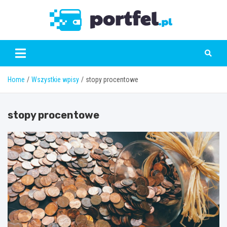
Skip
to
Portfe
content
Home
Wszystkie wpisy
stopy procentowe
stopy procentowe