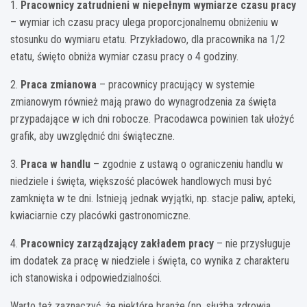
1.
Pracownicy zatrudnieni w niepełnym wymiarze czasu pracy
– wymiar ich czasu pracy ulega proporcjonalnemu obniżeniu w
stosunku do wymiaru etatu. Przykładowo, dla pracownika na 1/2
etatu, święto obniża wymiar czasu pracy o 4 godziny.
2.
Praca zmianowa
– pracownicy pracujący w systemie
zmianowym również mają prawo do wynagrodzenia za święta
przypadające w ich dni robocze. Pracodawca powinien tak ułożyć
grafik, aby uwzględnić dni świąteczne.
3.
Praca w handlu
– zgodnie z ustawą o ograniczeniu handlu w
niedziele i święta, większość placówek handlowych musi być
zamknięta w te dni. Istnieją jednak wyjątki, np. stacje paliw, apteki,
kwiaciarnie czy placówki gastronomiczne.
4.
Pracownicy zarządzający zakładem pracy
– nie przysługuje
im dodatek za pracę w niedziele i święta, co wynika z charakteru
ich stanowiska i odpowiedzialności.
Warto też zaznaczyć, że niektóre branże (np. służba zdrowia,