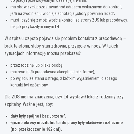
do pracy i przewidywanym czasie jej trwania,
ma obowiązek pozostawać pod adresem wskazanym do kontroli,
jeśli na zwolnieniu widnieje adnotacja „chory powinien leżeć”,
musi liczyć się z możliwością kontroli ze strony ZUS lub pracodawcy,
tak jak przy każdym innym L4.
W szpitalu często pojawia się problem kontaktu z pracodawcą –
brak telefonu, słaby stan zdrowia, przyjęcie w nocy. W takich
sytuacjach informację można przekazać:
przez rodzinę lub bliską osobę,
mailowo (jeśli pracodawca akceptuje taką formę),
po wyjściu ze stanu ostrego, z krótkim wyjaśnieniem, dlaczego
kontakt był opóźniony.
Dla ZUS nie ma znaczenia, czy L4 wystawił lekarz rodzinny czy
szpitalny. Ważne jest, aby:
daty były spójne i bez „przerw”,
łączne okresy niezdolności do pracy były właściwie rozliczone
(np. przekroczenie 182 dni),