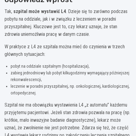
Tak,
szpital może wystawić L4
. Dzieje się to zarówno podczas
pobytu na oddziale, jak i w związku z leczeniem w poradni
przyszpitalnej. Kluczowe jest to, czy lekarz uznaje, że stan
zdrowia uniemożliwia pracę w danym czasie.
W praktyce z L4 ze szpitala można mieć do czynienia w trzech
głównych sytuacjach:
pobyt na oddziale szpitalnym (hospitalizacja),
zabieg jednodniowy lub pobyt kilkugodzinny wymagający późniejszej
rekonwalescencji,
leczenie w poradni przyszpitalnej, np. onkologicznej, kardiologicznej,
ortopedycznej.
Szpital nie ma obowiązku wystawienia L4 „z automatu” każdemu
przyjętemu pacjentowi. Jeżeli stan zdrowia pozwala na pracę (np.
krótkie, mało inwazyjne badanie diagnostyczne), lekarz może
uznać, że zwolnienie nie jest potrzebne. Zdarza się też, że część
L4 wystawia lekarz rodzinny po zakończeniu leczenia szpitalnego,