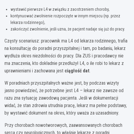
wystawić pierwsze L4 w związku z zaostrzeniem choroby,
kontynuować zwolnienie rozpoczęte w innym miejscu (np. przez
lekarza rodzinnego),
zakończyć zwolnienie, jeśli uzna, że pacjent nadaje się już do pracy.
Częsty scenariusz: pracownik ma L4 od lekarza rodzinnego, trafia
na konsultację do poradni przyszpitalnej i tam, po badaniu, lekarz
wydłuża okres niezdolności do pracy. Dla ZUS i pracodawcy nie
ma znaczenia, kto dokładnie przedłużył L4, o ile robi to lekarz z
uprawnieniami i zachowana jest
ciągłość dat
.
W poradniach przyszpitalnych ważne jest, by podczas wizyty
jasno powiedzieć, że potrzebne jest L4 – lekarz nie zawsze od
razu zna sytuację zawodową pacjenta. Jeśli w dokumentacji
widać, że stan zdrowia utrudnia pracę, lekarz ma pełne podstawy,
by wystawić dokument na okres, który uważa za uzasadniony.
Przy chorobach nowotworowych, zaawansowanych chorobach
serca czy neurologicznych, to właśnie lekarze z poradni