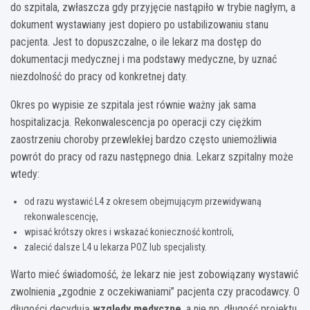
do szpitala, zwłaszcza gdy przyjęcie nastąpiło w trybie nagłym, a
dokument wystawiany jest dopiero po ustabilizowaniu stanu
pacjenta. Jest to dopuszczalne, o ile lekarz ma dostęp do
dokumentacji medycznej i ma podstawy medyczne, by uznać
niezdolność do pracy od konkretnej daty.
Okres po wypisie ze szpitala jest równie ważny jak sama
hospitalizacja. Rekonwalescencja po operacji czy ciężkim
zaostrzeniu choroby przewlekłej bardzo często uniemożliwia
powrót do pracy od razu następnego dnia. Lekarz szpitalny może
wtedy:
od razu wystawić L4 z okresem obejmującym przewidywaną
rekonwalescencję,
wpisać krótszy okres i wskazać konieczność kontroli,
zalecić dalsze L4 u lekarza POZ lub specjalisty.
Warto mieć świadomość, że lekarz nie jest zobowiązany wystawić
zwolnienia „zgodnie z oczekiwaniami” pacjenta czy pracodawcy. O
długości decydują
względy medyczne
, a nie np. długość projektu