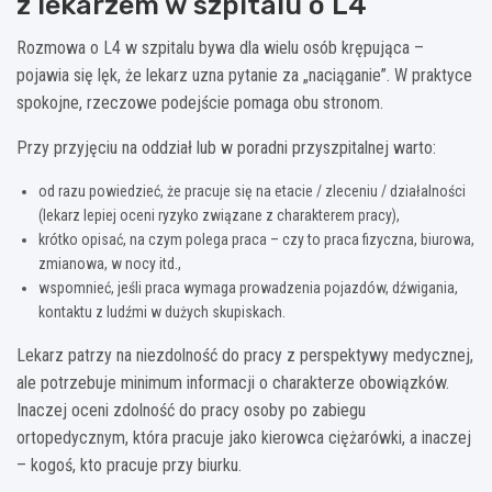
z lekarzem w szpitalu o L4
Rozmowa o L4 w szpitalu bywa dla wielu osób krępująca –
pojawia się lęk, że lekarz uzna pytanie za „naciąganie”. W praktyce
spokojne, rzeczowe podejście pomaga obu stronom.
Przy przyjęciu na oddział lub w poradni przyszpitalnej warto:
od razu powiedzieć, że pracuje się na etacie / zleceniu / działalności
(lekarz lepiej oceni ryzyko związane z charakterem pracy),
krótko opisać, na czym polega praca – czy to praca fizyczna, biurowa,
zmianowa, w nocy itd.,
wspomnieć, jeśli praca wymaga prowadzenia pojazdów, dźwigania,
kontaktu z ludźmi w dużych skupiskach.
Lekarz patrzy na niezdolność do pracy z perspektywy medycznej,
ale potrzebuje minimum informacji o charakterze obowiązków.
Inaczej oceni zdolność do pracy osoby po zabiegu
ortopedycznym, która pracuje jako kierowca ciężarówki, a inaczej
– kogoś, kto pracuje przy biurku.