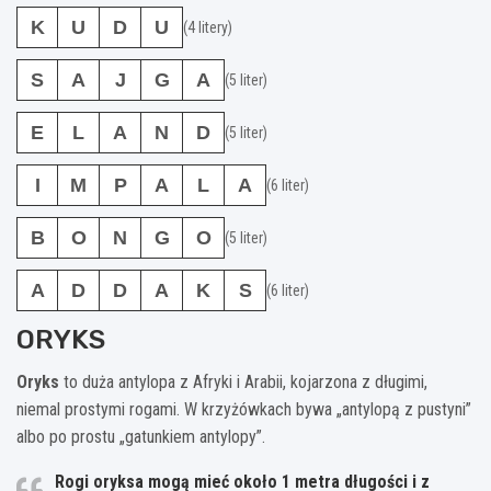
K
U
D
U
(4 litery)
S
A
J
G
A
(5 liter)
E
L
A
N
D
(5 liter)
I
M
P
A
L
A
(6 liter)
B
O
N
G
O
(5 liter)
A
D
D
A
K
S
(6 liter)
ORYKS
Oryks
to duża antylopa z Afryki i Arabii, kojarzona z długimi,
niemal prostymi rogami. W krzyżówkach bywa „antylopą z pustyni”
albo po prostu „gatunkiem antylopy”.
Rogi oryksa mogą mieć około
1 metra
długości i z