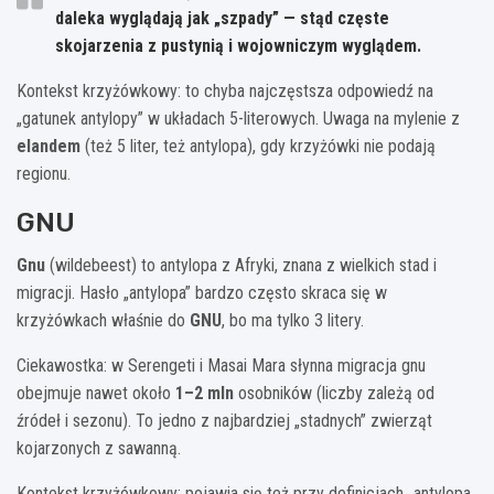
daleka wyglądają jak „szpady” — stąd częste
skojarzenia z pustynią i wojowniczym wyglądem.
Kontekst krzyżówkowy: to chyba najczęstsza odpowiedź na
„gatunek antylopy” w układach 5-literowych. Uwaga na mylenie z
elandem
(też 5 liter, też antylopa), gdy krzyżówki nie podają
regionu.
GNU
Gnu
(wildebeest) to antylopa z Afryki, znana z wielkich stad i
migracji. Hasło „antylopa” bardzo często skraca się w
krzyżówkach właśnie do
GNU
, bo ma tylko 3 litery.
Ciekawostka: w Serengeti i Masai Mara słynna migracja gnu
obejmuje nawet około
1–2 mln
osobników (liczby zależą od
źródeł i sezonu). To jedno z najbardziej „stadnych” zwierząt
kojarzonych z sawanną.
Kontekst krzyżówkowy: pojawia się też przy definicjach „antylopa