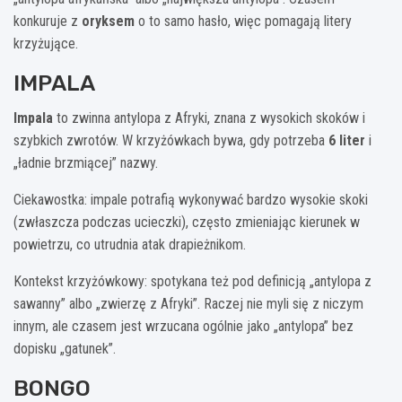
konkuruje z
oryksem
o to samo hasło, więc pomagają litery
krzyżujące.
IMPALA
Impala
to zwinna antylopa z Afryki, znana z wysokich skoków i
szybkich zwrotów. W krzyżówkach bywa, gdy potrzeba
6 liter
i
„ładnie brzmiącej” nazwy.
Ciekawostka: impale potrafią wykonywać bardzo wysokie skoki
(zwłaszcza podczas ucieczki), często zmieniając kierunek w
powietrzu, co utrudnia atak drapieżnikom.
Kontekst krzyżówkowy: spotykana też pod definicją „antylopa z
sawanny” albo „zwierzę z Afryki”. Raczej nie myli się z niczym
innym, ale czasem jest wrzucana ogólnie jako „antylopa” bez
dopisku „gatunek”.
BONGO