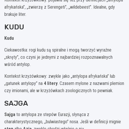
afrykańska”, „zwierzę z Serengeti”, „wildebeest”. Idealne, gdy
brakuje liter.
KUDU
Kudu
Ciekawostka: rogi kudu są spiralne i mogą tworzyć wyraźne
„skręty”, co czyni je jednymi z najbardziej rozpoznawalnych
wśród antylop.
Kontekst krzyżówkowy: zwykle jako „antylopa afrykańska” lub
„gatunek antylopy” na
4 litery
. Czasem mylone z nazwami plemion
czy imionami, ale w krzyżówkach zoologicznych to pewniak.
SAJGA
Sajga
to antylopa ze stepów Eurazji, słynąca z
charakterystycznego, „bulwiastego” nosa. Jeśli w definicji mignie
step
albo
Azja
, zwykle chodzi właśnie o nią.