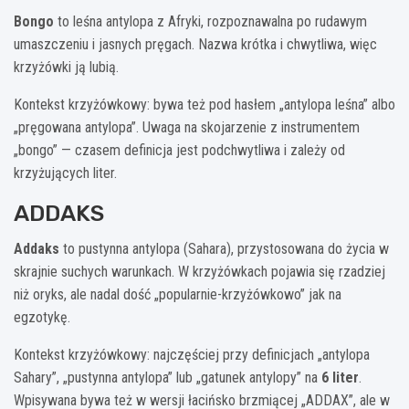
Bongo
to leśna antylopa z Afryki, rozpoznawalna po rudawym
umaszczeniu i jasnych pręgach. Nazwa krótka i chwytliwa, więc
krzyżówki ją lubią.
Kontekst krzyżówkowy: bywa też pod hasłem „antylopa leśna” albo
„pręgowana antylopa”. Uwaga na skojarzenie z instrumentem
„bongo” — czasem definicja jest podchwytliwa i zależy od
krzyżujących liter.
ADDAKS
Addaks
to pustynna antylopa (Sahara), przystosowana do życia w
skrajnie suchych warunkach. W krzyżówkach pojawia się rzadziej
niż oryks, ale nadal dość „popularnie-krzyżówkowo” jak na
egzotykę.
Kontekst krzyżówkowy: najczęściej przy definicjach „antylopa
Sahary”, „pustynna antylopa” lub „gatunek antylopy” na
6 liter
.
Wpisywana bywa też w wersji łacińsko brzmiącej „ADDAX”, ale w