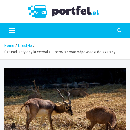
Skip
to
Portfe
content
Home
Lifestyle
Gatunek antylopy krzyżówka – przykładowe odpowiedzi do szarady