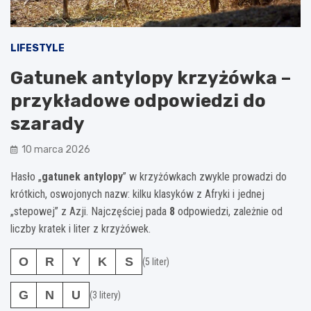
LIFESTYLE
Gatunek antylopy krzyżówka –
przykładowe odpowiedzi do
szarady
10 marca 2026
Hasło „
gatunek antylopy
” w krzyżówkach zwykle prowadzi do
krótkich, oswojonych nazw: kilku klasyków z Afryki i jednej
„stepowej” z Azji. Najczęściej pada
8
odpowiedzi, zależnie od
liczby kratek i liter z krzyżówek.
O
R
Y
K
S
(5 liter)
G
N
U
(3 litery)