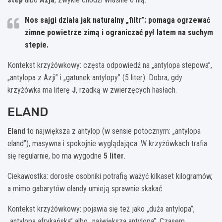
Nos sajgi działa jak naturalny „filtr”: pomaga ogrzewać
zimne powietrze zimą i ograniczać pył latem na suchym
stepie.
Kontekst krzyżówkowy: częsta odpowiedź na „antylopa stepowa”,
„antylopa z Azji” i „gatunek antylopy” (5 liter). Dobra, gdy
krzyżówka ma literę
J
, rzadką w zwierzęcych hasłach.
ELAND
Eland
to największa z antylop (w sensie potocznym: „antylopa
eland”), masywna i spokojnie wyglądająca. W krzyżówkach trafia
się regularnie, bo ma wygodne
5 liter
.
Ciekawostka: dorosłe osobniki potrafią ważyć kilkaset kilogramów,
a mimo gabarytów elandy umieją sprawnie skakać.
Kontekst krzyżówkowy: pojawia się też jako „duża antylopa”,
„antylopa afrykańska” albo „największa antylopa”. Czasem