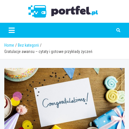
Skip
to
Portfe
content
Home
Bez kategorii
Gratulacje awansu – cytaty i gotowe przykłady życzeń