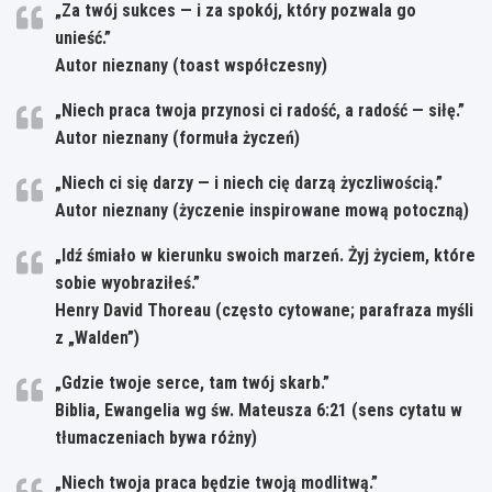
„Za twój sukces — i za spokój, który pozwala go
unieść.”
Autor nieznany (toast współczesny)
„Niech praca twoja przynosi ci radość, a radość — siłę.”
Autor nieznany (formuła życzeń)
„Niech ci się darzy — i niech cię darzą życzliwością.”
Autor nieznany (życzenie inspirowane mową potoczną)
„Idź śmiało w kierunku swoich marzeń. Żyj życiem, które
sobie wyobraziłeś.”
Henry David Thoreau (często cytowane; parafraza myśli
z „Walden”)
„Gdzie twoje serce, tam twój skarb.”
Biblia, Ewangelia wg św. Mateusza 6:21 (sens cytatu w
tłumaczeniach bywa różny)
„Niech twoja praca będzie twoją modlitwą.”