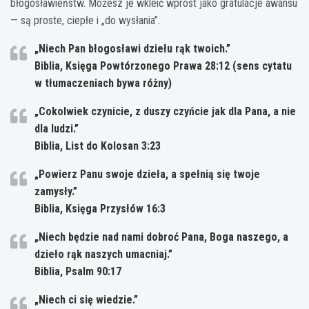
błogosławieństw. Możesz je wkleić wprost jako gratulacje awansu
— są proste, ciepłe i „do wysłania”.
„Niech Pan błogosławi dziełu rąk twoich.”
Biblia, Księga Powtórzonego Prawa 28:12 (sens cytatu
w tłumaczeniach bywa różny)
„Cokolwiek czynicie, z duszy czyńcie jak dla Pana, a nie
dla ludzi.”
Biblia, List do Kolosan 3:23
„Powierz Panu swoje dzieła, a spełnią się twoje
zamysły.”
Biblia, Księga Przysłów 16:3
„Niech będzie nad nami dobroć Pana, Boga naszego, a
dzieło rąk naszych umacniaj.”
Biblia, Psalm 90:17
„Niech ci się wiedzie.”