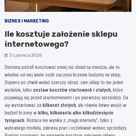
BIZNES I MARKETING
Ile kosztuje założenie sklepu
internetowego?
5 czerwca 2026
Domena potrafi kosztować mniej niż obiad na mieście, ale to
właśnie od niej wiele osób zaczyna liczenie budżetu na sklep.
Dopiero po chwili widać szerszy obraz: sam sklep to nie jeden
wydatek, tylko
zestaw kosztów startowych i stałych
, które
pojawiają się przed uruchomieniem i po pierwszej sprzedaży. Da
się wystartować za
kilkaset złotych
, ale równie łatwo wejść w
budżet liczony w
kilku, kilkunastu albo kilkudziesięciu
tysiącach
. Różnica nie wynika z „magii internetu”, tylko z
wybranego modelu, zakresu prac i oczekiwań wobec sprzedaży.
Poniżej rozpisano, ile naprawdę kosztuje założenie sklepu