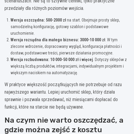
scenariuszach. Nie są to sztywne cenniki, tylko praktyczne
przedziały dla różnych poziomów wejścia.
Wersja oszczędna:
500-2000 zł
na start. Obejmuje prosty sklep,
samodzielną konfigurację, gotowy szablon i podstawowe
uruchomienie.
Wersja rozsądna dla małego biznesu:
3000-10 000 zł
. W tym
zlecone wdrożenie, dopracowany wygląd, konfiguracja płatności i
dostaw, podstawowe treści, pierwsze działania promocyjne.
Wersja rozbudowana:
10 000-50 000 zł i więcej
. Dotyczy sklepów z
większą liczbą produktów, integracjami, indywidualnym projektem i
większym naciskiem na automatyzację.
W praktyce większość początkujących nie potrzebuje od razu
najwyższego wariantu. Lepiej uruchomić sklep, który działa
sprawnie i pozwala sprzedawać, niż miesiącami dopłacać do
funkcji, które na starcie nie będą używane.
Na czym nie warto oszczędzać, a
gdzie można zejść z kosztu