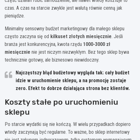
część działań robić samodzielnie, ale nawet wtedy kosztuje to
czas. A czas na starcie zwykle jest walutą równie cenną jak
pieniądze.
Minimalny sensowny budżet marketingowy dla małego sklepu
często zaczyna się od
kilkuset złotych miesięcznie
. Jeśli
branża jest konkurencyjna, kwota rzędu
1000-3000 zł
miesięcznie
nie jest niczym niezwykłym. Bez tego sklep bywa
technicznie gotowy, ale biznesowo niewidoczny.
Najczęstszy błąd budżetowy wygląda tak: cały budżet
idzie w uruchomienie sklepu, a na promocję zostaje
zero. Efekt to dobrze działająca strona bez klientów.
Koszty stałe po uruchomieniu
sklepu
Po starcie wydatki się nie kończą. W wielu przypadkach dopiero
wtedy zaczynają być regularne. To ważne, bo sklep internetowy
nie jest zakupem jednorazowym, tylko systemem wymagającym