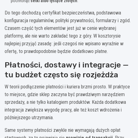
pochłonąć
setki albo tysiące złotych
.
Do tego dochodzą certyfikat bezpieczeństwa, podstawowa
konfiguracja regulaminów, polityki prywatności, formularzy i zgód.
Czasem część tych elementów jest już w cenie wybranej
platformy, ale nie warto zakładać tego z góry. W kosztorysie
najlepiej przyjąć zasadę: jeśli czegoś nie wpisano wyraźnie w
ofertę, to prawdopodobnie będzie dodatkowo płatne.
Płatności, dostawy i integracje —
tu budżet często się rozjeżdża
W teorii podłączenie płatności i kuriera brzmi prosto. W praktyce
to miejsce, gdzie sklep zaczyna być prawdziwym narzędziem
sprzedaży, a nie tylko katalogiem produktów. Każda dodatkowa
integracja zwiększa wygodę pracy, ale też koszt wdrożenia i
późniejszego utrzymania.
Same systemy płatności zwykle nie wymagają dużych opłat
startowych, za to pojawiają się
prowizje od transakcji
. Przy