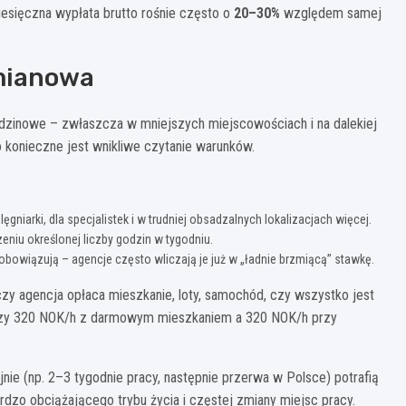
esięczna wypłata brutto rośnie często o
20–30%
względem samej
zmianowa
odzinowe – zwłaszcza w mniejszych miejscowościach i na dalekiej
 konieczne jest wnikliwe czytanie warunków.
lęgniarki, dla specjalistek i w trudniej obsadzalnych lokalizacjach więcej.
eniu określonej liczby godzin w tygodniu.
j obowiązują – agencje często wliczają je już w „ładnie brzmiącą” stawkę.
– czy agencja opłaca mieszkanie, loty, samochód, czy wszystko jest
ędzy 320 NOK/h z darmowym mieszkaniem a 320 NOK/h przy
jnie (np. 2–3 tygodnie pracy, następnie przerwa w Polsce) potrafią
rdzo obciążającego trybu życia i częstej zmiany miejsc pracy.