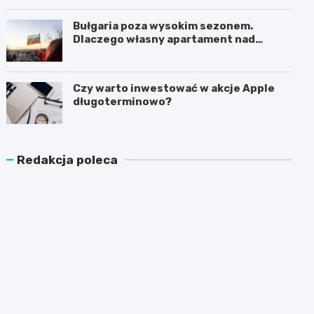
Bułgaria poza wysokim sezonem.
Dlaczego własny apartament nad
Morzem Czarnym opłaca się nie tylko
latem?
Czy warto inwestować w akcje Apple
długoterminowo?
Redakcja poleca