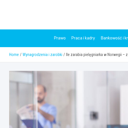
Skip
to
content
Prawo
Praca i kadry
Bankowość i k
Home
Wynagrodzenia i zarobki
Ile zarabia pielęgniarka w Norwegii – z