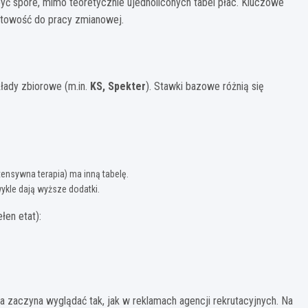
yć spore, mimo teoretycznie ujednoliconych tabel płac. Kluczowe
gotowość do pracy zmianowej.
łady zbiorowe (m.in.
KS, Spekter
). Stawki bazowe różnią się
ntensywna terapia) ma inną tabelę.
wykle dają wyższe dodatki.
łen etat):
 zaczyna wyglądać tak, jak w reklamach agencji rekrutacyjnych. Na