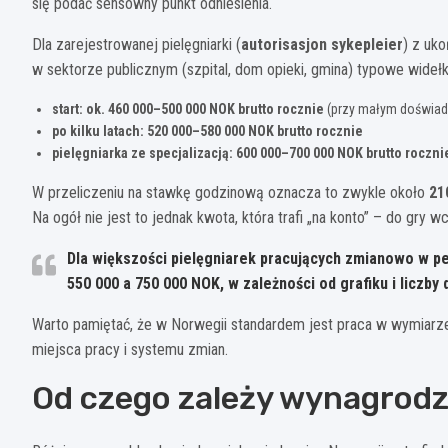
się podać sensowny punkt odniesienia.
Dla zarejestrowanej pielęgniarki (
autorisasjon sykepleier
) z uk
w sektorze publicznym (szpital, dom opieki, gmina) typowe widełki
start: ok. 460 000–500 000 NOK brutto rocznie
(przy małym doświad
po kilku latach: 520 000–580 000 NOK brutto rocznie
pielęgniarka ze specjalizacją: 600 000–700 000 NOK brutto roczni
W przeliczeniu na stawkę godzinową oznacza to zwykle około
21
Na ogół nie jest to jednak kwota, która trafi „na konto” – do gry
Dla większości pielęgniarek pracujących zmianowo w 
550 000 a 750 000 NOK
, w zależności od grafiku i liczby
Warto pamiętać, że w Norwegii standardem jest praca w wymiar
miejsca pracy i systemu zmian.
Od czego zależy wynagrodze