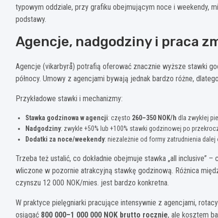
typowym oddziale, przy grafiku obejmującym noce i weekendy, mi
podstawy.
Agencje, nadgodziny i praca 
Agencje (vikarbyrå) potrafią oferować znacznie wyższe stawki g
północy. Umowy z agencjami bywają jednak bardzo różne, dlatego
Przykładowe stawki i mechanizmy:
Stawka godzinowa w agencji
: często
260–350 NOK/h
dla zwykłej pie
Nadgodziny
: zwykle +50% lub +100% stawki godzinowej po przekrocz
Dodatki za noce/weekendy
: niezależnie od formy zatrudnienia dale
Trzeba też ustalić, co dokładnie obejmuje stawka „all inclusive” 
wliczone w pozornie atrakcyjną stawkę godzinową. Różnica mi
czynszu 12 000 NOK/mies. jest bardzo konkretna.
W praktyce pielęgniarki pracujące intensywnie z agencjami, rotacy
osiągać
800 000–1 000 000 NOK brutto rocznie
, ale kosztem ba