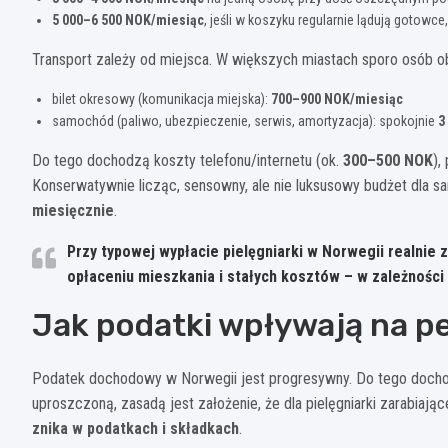
5 000–6 500 NOK/miesiąc
, jeśli w koszyku regularnie lądują gotowce
Transport zależy od miejsca. W większych miastach sporo osób 
bilet okresowy (komunikacja miejska):
700–900 NOK/miesiąc
samochód (paliwo, ubezpieczenie, serwis, amortyzacja): spokojnie
3
Do tego dochodzą koszty telefonu/internetu (ok.
300–500 NOK
),
Konserwatywnie licząc, sensowny, ale nie luksusowy budżet dla sa
miesięcznie
.
Przy typowej wypłacie pielęgniarki w Norwegii
realnie 
opłaceniu mieszkania i stałych kosztów – w zależności o
Jak podatki wpływają na pe
Podatek dochodowy w Norwegii jest progresywny. Do tego dochod
uproszczoną, zasadą jest założenie, że dla pielęgniarki zarabiaj
znika w podatkach i składkach
.