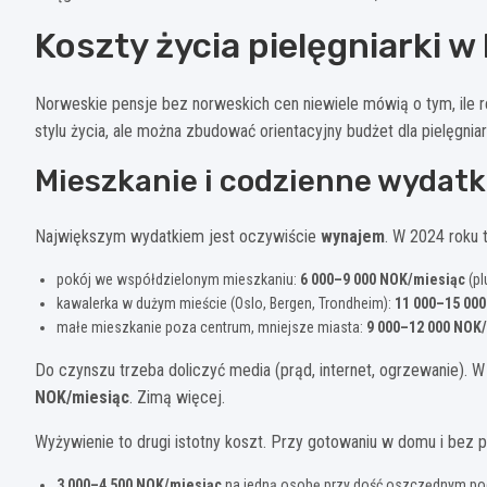
Koszty życia pielęgniarki w
Norweskie pensje bez norweskich cen niewiele mówią o tym, ile rea
stylu życia, ale można zbudować orientacyjny budżet dla pielęgnia
Mieszkanie i codzienne wydatk
Największym wydatkiem jest oczywiście
wynajem
. W 2024 roku 
pokój we współdzielonym mieszkaniu:
6 000–9 000 NOK/miesiąc
(pl
kawalerka w dużym mieście (Oslo, Bergen, Trondheim):
11 000–15 00
małe mieszkanie poza centrum, mniejsze miasta:
9 000–12 000 NOK
Do czynszu trzeba doliczyć media (prąd, internet, ogrzewanie). W z
NOK/miesiąc
. Zimą więcej.
Wyżywienie to drugi istotny koszt. Przy gotowaniu w domu i bez p
3 000–4 500 NOK/miesiąc
na jedną osobę przy dość oszczędnym po