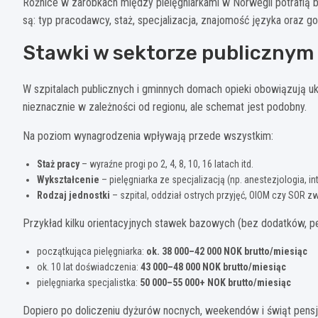
Różnice w zarobkach między pielęgniarkami w Norwegii potrafią b
są: typ pracodawcy, staż, specjalizacja, znajomość języka oraz 
Stawki w sektorze publicznym
W szpitalach publicznych i gminnych domach opieki obowiązują uk
nieznacznie w zależności od regionu, ale schemat jest podobny.
Na poziom wynagrodzenia wpływają przede wszystkim:
Staż pracy
– wyraźne progi po 2, 4, 8, 10, 16 latach itd.
Wykształcenie
– pielęgniarka ze specjalizacją (np. anestezjologia, i
Rodzaj jednostki
– szpital, oddział ostrych przyjęć, OIOM czy SOR z
Przykład kilku orientacyjnych stawek bazowych (bez dodatków, pe
początkująca pielęgniarka:
ok. 38 000–42 000 NOK brutto/miesiąc
ok. 10 lat doświadczenia:
43 000–48 000 NOK brutto/miesiąc
pielęgniarka specjalistka:
50 000–55 000+ NOK brutto/miesiąc
Dopiero po doliczeniu dyżurów nocnych, weekendów i świąt pensja