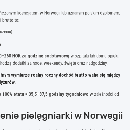
ończonym licencjatem w Norwegii lub uznanym polskim dyplomem,
 brutto to:
czeniu)
e
0–260 NOK za godzinę podstawową
w szpitalu lub domu opieki.
 wchodzą dodatki za noce, weekendy, święta oraz nadgodziny.
pełnym wymiarze
realny roczny dochód brutto waha się między
 dyżurów.
ze
100% etatu = 35,5–37,5 godziny tygodniowo
w zależności od
nie pielęgniarki w Norwegii