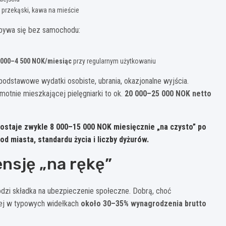
, przekąski, kawa na mieście
obywa się bez samochodu:
 000–4 500 NOK/miesiąc
przy regularnym użytkowaniu
 podstawowe wydatki osobiste, ubrania, okazjonalne wyjścia.
motnie mieszkającej pielęgniarki to ok.
20 000–25 000 NOK netto
zostaje zwykle 8 000–15 000 NOK miesięcznie „na czysto”
po
d miasta, standardu życia i liczby dyżurów.
nsję „na rękę”
zi składka na ubezpieczenie społeczne. Dobrą, choć
ącej w typowych widełkach
około 30–35% wynagrodzenia brutto