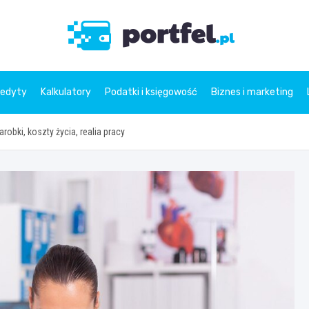
Portfe
redyty
Kalkulatory
Podatki i księgowość
Biznes i marketing
arobki, koszty życia, realia pracy