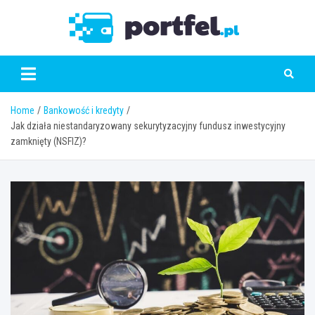
Skip
to
Portfe
content
Home
Bankowość i kredyty
Jak działa niestandaryzowany sekurytyzacyjny fundusz inwestycyjny
zamknięty (NSFIZ)?