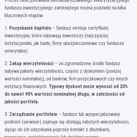
Proces funkcjonowania niestandaryzowanego sekurytyzacyjnego
funduszu inwestycyjnego zamkniętego można podzielić na kilka
kluczowych etapów:
1.
Pozyskanie kapitału
– fundusz emituje certyfikaty
inwestycyjne, które nabywają inwestorzy (najczęściej
instytucjonalni, jak banki, firmy ubezpieczeniowe czy fundusze
emerytalne).
2.
Zakup wierzytelności
– za zgromadzone środki fundusz
nabywa pakiety wierzytelności, często z dyskontem (poniżej
wartości nominalnej), od banków, firm pożyczkowych czy innych
instytucji finansowych.
Typowy dyskont może wynosić od 20%
do nawet 90% wartości nominalnej długu, w zależności od
jakości portfela.
3.
Zarządzanie portfelem
– fundusz lub wyspecjalizowany
podmiot (serwiser) zajmuje się obsługą nabytych wierzytelności,
dążąc do ich odzyskania poprzez kontakt z dłużnikami,