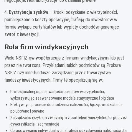
negocjacje, restrukturyzacje lub działania prawne.
4.
Dystrybucja zysków
– środki odzyskane z wierzytelności,
pomniejszone o koszty operacyjne, trafiają do inwestorów w
formie wykupu certyfikatów lub wypłaty dochodów, generując
zwrot z inwestycji.
Rola firm windykacyjnych
Wiele NSFIZ-ów współpracuje z firmami windykacyjnymi lub jest
przez nie tworzona. Przykładami takich podmiotów są Prokura
NSFIZ czy inne fundusze zarządzane przez towarzystwa
funduszy inwestycyjnych. Firmy te specjalizują się w:
Profesjonalnej ocenie wartości pakietów wierzytelności,
wykorzystując zaawansowane modele statystyczne i big data
Efektywnym procesie dochodzenia należności, łączącym działania
polubowne i prawne
Zarządzaniu ryzykiem związanym z portfelem wierzytelności poprzez
dywersyfikację i segmentację
Opracowywaniu indywidualnych strategii odzyskiwania należności dla