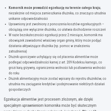
Komornik może prowadzić egzekucję na terenie całego kraju
,
niezależnie od miejsca zamieszkania dłużnika, co znacząco utrudnia
unikanie odpowiedzialności
Uprawniony jest zwolniony z ponoszenia kosztów egzekucyjnych –
obciążają one wyłącznie dłużnika, co ułatwia dochodzenie roszczeń
W razie bezskuteczności egzekucji przez 2 miesiące, komornik ma
obowiązek zawiadomić właściwy organ gminy, który może podjąć
działania aktywizujące dłużnika (np. pomoc w znalezieniu
zatrudnienia)
Dłużnik uporczywie uchylający się od płacenia alimentów może
podlegać odpowiedzialności karnej z art. 209 Kodeksu karnego, co
grozi karą grzywny, ograniczenia wolności lub pozbawienia wolności
do roku
Dłużnik alimentacyjny może zostać wpisany do rejestru dłużników, co
utrudnia mu zaciąganie kredytów i podejmowanie niektórych działań
gospodarczych
Egzekucja alimentów jest procesem złożonym, ale dzięki
specjalnym uprawnieniom komornika może być skutecznym