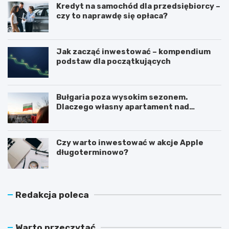
Kredyt na samochód dla przedsiębiorcy –
czy to naprawdę się opłaca?
Jak zacząć inwestować – kompendium
podstaw dla początkujących
Bułgaria poza wysokim sezonem.
Dlaczego własny apartament nad
Morzem Czarnym opłaca się nie tylko
latem?
Czy warto inwestować w akcje Apple
długoterminowo?
Redakcja poleca
Warto przeczytać