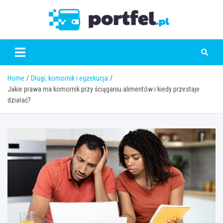
Skip
to
Portfe
content
Home
Długi, komornik i egzekucja
Jakie prawa ma komornik przy ściąganiu alimentów i kiedy przestaje
działać?