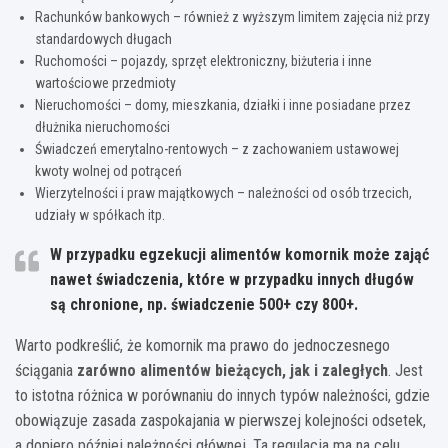
Rachunków bankowych – również z wyższym limitem zajęcia niż przy
standardowych długach
Ruchomości – pojazdy, sprzęt elektroniczny, biżuteria i inne
wartościowe przedmioty
Nieruchomości – domy, mieszkania, działki i inne posiadane przez
dłużnika nieruchomości
Świadczeń emerytalno-rentowych – z zachowaniem ustawowej
kwoty wolnej od potrąceń
Wierzytelności i praw majątkowych – należności od osób trzecich,
udziały w spółkach itp.
W przypadku egzekucji alimentów komornik może zająć
nawet świadczenia, które w przypadku innych długów
są chronione, np. świadczenie 500+ czy 800+.
Warto podkreślić, że komornik ma prawo do jednoczesnego
ściągania
zarówno alimentów bieżących, jak i zaległych
. Jest
to istotna różnica w porównaniu do innych typów należności, gdzie
obowiązuje zasada zaspokajania w pierwszej kolejności odsetek,
a dopiero później należności głównej. Ta regulacja ma na celu