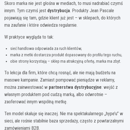
Skoro marka nie jest głośna w mediach, to musi nadrabiać czymś
innym. Tym czymś jest
dystrybucja
. Produkty Jean Pascale
pojawiają się tam, gdzie klient już jest – w sklepach, do których
ma zaufanie i które odwiedza regularnie.
W praktyce wygląda to tak:
sieć handlowa odpowiada za ruch klientów,
marka z metki dostarcza produkt dopasowany do profilu tego ruchu,
obie strony korzystają – sklep ma atrakcyjną ofertę, marka ma zbyt.
To lekcja dla firm, które chcą rosnąć, ale nie mają budżetu na
masowe kampanie. Zamiast pompować pieniądze w reklamy,
można zainwestować w
partnerstwa dystrybucyjne
: wejść z
własnym produktem pod cudzą marką, albo odwrotnie –
zaoferować innym wspólną metkę.
Ten model skaluje się inaczej. Nie ma spektakularnego „hype’u” w
sieci, ale rośnie stabilnie baza sprzedaży, często z powtarzalnymi
zamówieniami B2B.