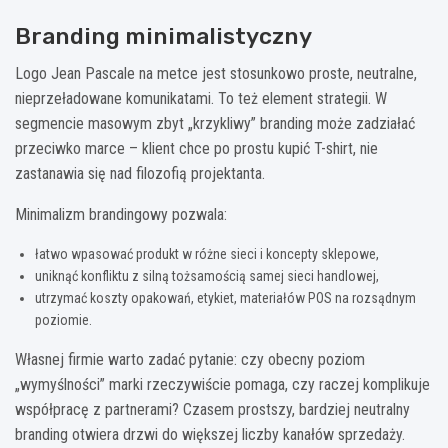
Branding minimalistyczny
Logo Jean Pascale na metce jest stosunkowo proste, neutralne,
nieprzeładowane komunikatami. To też element strategii. W
segmencie masowym zbyt „krzykliwy” branding może zadziałać
przeciwko marce – klient chce po prostu kupić T-shirt, nie
zastanawia się nad filozofią projektanta.
Minimalizm brandingowy pozwala:
łatwo wpasować produkt w różne sieci i koncepty sklepowe,
uniknąć konfliktu z silną tożsamością samej sieci handlowej,
utrzymać koszty opakowań, etykiet, materiałów POS na rozsądnym
poziomie.
Własnej firmie warto zadać pytanie: czy obecny poziom
„wymyślności” marki rzeczywiście pomaga, czy raczej komplikuje
współpracę z partnerami? Czasem prostszy, bardziej neutralny
branding otwiera drzwi do większej liczby kanałów sprzedaży.