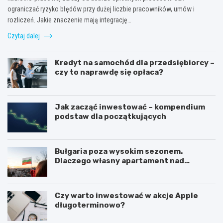
ograniczać ryzyko błędów przy dużej liczbie pracowników, umów i
rozliczeń. Jakie znaczenie mają integrację…
Czytaj dalej
Kredyt na samochód dla przedsiębiorcy –
czy to naprawdę się opłaca?
Jak zacząć inwestować – kompendium
podstaw dla początkujących
Bułgaria poza wysokim sezonem.
Dlaczego własny apartament nad
Morzem Czarnym opłaca się nie tylko
latem?
Czy warto inwestować w akcje Apple
długoterminowo?