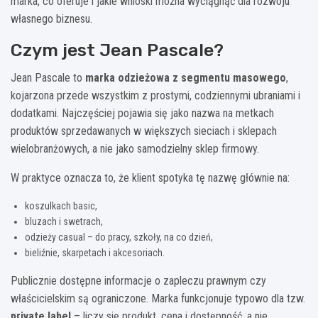
marka, co oferuje i jakie wnioski można wyciągnąć dla rozwoju
własnego biznesu.
Czym jest Jean Pascale?
Jean Pascale to
marka odzieżowa z segmentu masowego
,
kojarzona przede wszystkim z prostymi, codziennymi ubraniami i
dodatkami. Najczęściej pojawia się jako nazwa na metkach
produktów sprzedawanych w większych sieciach i sklepach
wielobranżowych, a nie jako samodzielny sklep firmowy.
W praktyce oznacza to, że klient spotyka tę nazwę głównie na:
koszulkach basic,
bluzach i swetrach,
odzieży casual – do pracy, szkoły, na co dzień,
bieliźnie, skarpetach i akcesoriach.
Publicznie dostępne informacje o zapleczu prawnym czy
właścicielskim są ograniczone. Marka funkcjonuje typowo dla tzw.
private label
– liczy się produkt, cena i dostępność, a nie