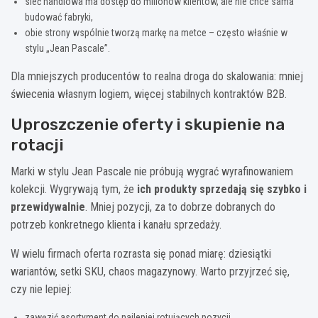
sieć handlowa ma dostęp do milionów klientów, ale nie chce sama
budować fabryki,
obie strony wspólnie tworzą markę na metce – często właśnie w
stylu „Jean Pascale”.
Dla mniejszych producentów to realna droga do skalowania: mniej
świecenia własnym logiem, więcej stabilnych kontraktów B2B.
Uproszczenie oferty i skupienie na
rotacji
Marki w stylu Jean Pascale nie próbują wygrać wyrafinowaniem
kolekcji. Wygrywają tym, że
ich produkty sprzedają się szybko i
przewidywalnie
. Mniej pozycji, za to dobrze dobranych do
potrzeb konkretnego klienta i kanału sprzedaży.
W wielu firmach oferta rozrasta się ponad miarę: dziesiątki
wariantów, setki SKU, chaos magazynowy. Warto przyjrzeć się,
czy nie lepiej:
zawęzić asortyment do najlepiej rotujących pozycji,