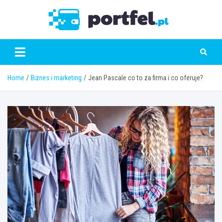
Skip
to
Portfe
content
Home
Biznes i marketing
Jean Pascale co to za firma i co oferuje?