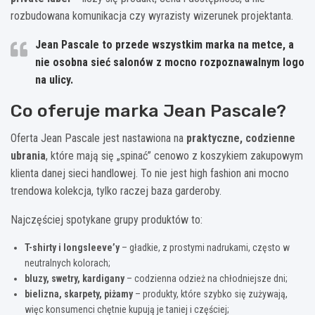
rozbudowana komunikacja czy wyrazisty wizerunek projektanta.
Jean Pascale to przede wszystkim
marka na metce
, a
nie osobna sieć salonów z mocno rozpoznawalnym logo
na ulicy.
Co oferuje marka Jean Pascale?
Oferta Jean Pascale jest nastawiona na
praktyczne, codzienne
ubrania
, które mają się „spinać” cenowo z koszykiem zakupowym
klienta danej sieci handlowej. To nie jest high fashion ani mocno
trendowa kolekcja, tylko raczej baza garderoby.
Najczęściej spotykane grupy produktów to:
T-shirty i longsleeve’y
– gładkie, z prostymi nadrukami, często w
neutralnych kolorach;
bluzy, swetry, kardigany
– codzienna odzież na chłodniejsze dni;
bielizna, skarpety, piżamy
– produkty, które szybko się zużywają,
więc konsumenci chętnie kupują je taniej i częściej;