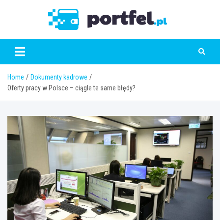
Skip
to
Portfe
content
Home
Dokumenty kadrowe
Oferty pracy w Polsce – ciągle te same błędy?