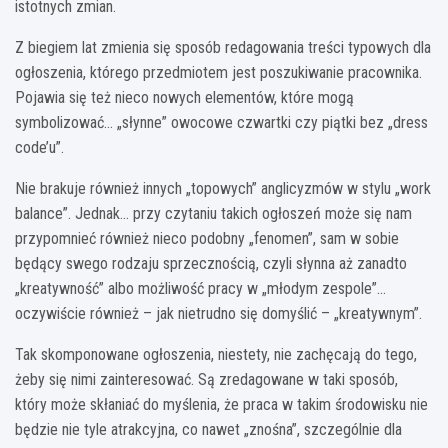
istotnych zmian.
Z biegiem lat zmienia się sposób redagowania treści typowych dla
ogłoszenia, którego przedmiotem jest poszukiwanie pracownika.
Pojawia się też nieco nowych elementów, które mogą
symbolizować… „słynne” owocowe czwartki czy piątki bez „dress
code’u”.
Nie brakuje również innych „topowych” anglicyzmów w stylu „work
balance”. Jednak… przy czytaniu takich ogłoszeń może się nam
przypomnieć również nieco podobny „fenomen”, sam w sobie
będący swego rodzaju sprzecznością, czyli słynna aż zanadto
„kreatywność” albo możliwość pracy w „młodym zespole”…
oczywiście również – jak nietrudno się domyślić – „kreatywnym”.
Tak skomponowane ogłoszenia, niestety, nie zachęcają do tego,
żeby się nimi zainteresować. Są zredagowane w taki sposób,
który może skłaniać do myślenia, że praca w takim środowisku nie
będzie nie tyle atrakcyjna, co nawet „znośna”, szczególnie dla