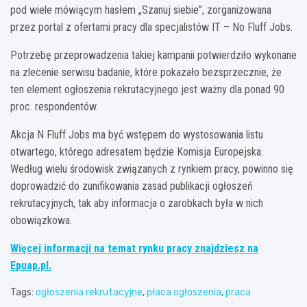
pod wiele mówiącym hasłem „Szanuj siebie”, zorganizowana
przez portal z ofertami pracy dla specjalistów IT – No Fluff Jobs.
Potrzebę przeprowadzenia takiej kampanii potwierdziło wykonane
na zlecenie serwisu badanie, które pokazało bezsprzecznie, że
ten element ogłoszenia rekrutacyjnego jest ważny dla ponad 90
proc. respondentów.
Akcja N Fluff Jobs ma być wstępem do wystosowania listu
otwartego, którego adresatem będzie Komisja Europejska.
Według wielu środowisk związanych z rynkiem pracy, powinno się
doprowadzić do zunifikowania zasad publikacji ogłoszeń
rekrutacyjnych, tak aby informacja o zarobkach była w nich
obowiązkowa.
Więcej informacji na temat rynku pracy znajdziesz na
Epuap.pl.
Tags:
ogłoszenia rekrutacyjne
,
płaca ogłoszenia
,
praca