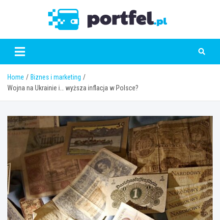
Skip
to
Portfe
content
Home
Biznes i marketing
Wojna na Ukrainie i… wyższa inflacja w Polsce?