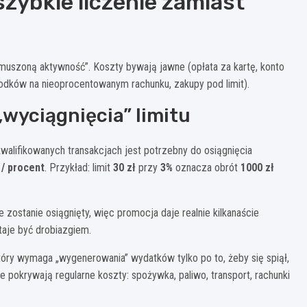
zybkie liczenie zamiast
uszoną aktywność”. Koszty bywają jawne (opłata za kartę, konto
odków na nieoprocentowanym rachunku, zakupy pod limit).
„wyciągnięcia” limitu
kwalifikowanych transakcjach jest potrzebny do osiągnięcia
 / procent
. Przykład: limit
30 zł
przy
3%
oznacza obrót
1000 zł
ie zostanie osiągnięty, więc promocja daje realnie kilkanaście
staje być drobiazgiem.
który wymaga „wygenerowania” wydatków tylko po to, żeby się spiął,
e pokrywają regularne koszty: spożywka, paliwo, transport, rachunki