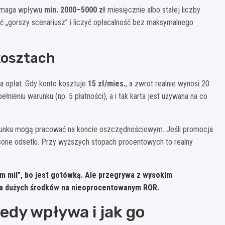
 wymaga wpływu
min. 2000–5000 zł
miesięcznie albo stałej liczby
adać „gorszy scenariusz” i liczyć opłacalność bez maksymalnego
kosztach
a opłat. Gdy konto kosztuje
15 zł/mies.
, a zwrot realnie wynosi 20
ełnieniu warunku (np. 5 płatności), a i tak karta jest używana na co
achunku mogą pracować na koncie oszczędnościowym. Jeśli promocja
cone odsetki. Przy wyższych stopach procentowych to realny
m mil”, bo jest
gotówką
. Ale przegrywa z wysokim
ia dużych środków na nieoprocentowanym ROR.
edy wpływa i jak go