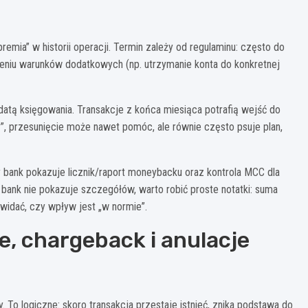
emia” w historii operacji. Termin zależy od regulaminu: często do
ieniu warunków dodatkowych (np. utrzymanie konta do konkretnej
atą księgowania. Transakcje z końca miesiąca potrafią wejść do
bity”, przesunięcie może nawet pomóc, ale równie często psuje plan,
y bank pokazuje licznik/raport moneybacku oraz kontrola MCC dla
 bank nie pokazuje szczegółów, warto robić proste notatki: suma
widać, czy wpływ jest „w normie”.
e, chargeback i anulacje
To logiczne: skoro transakcja przestaje istnieć, znika podstawa do