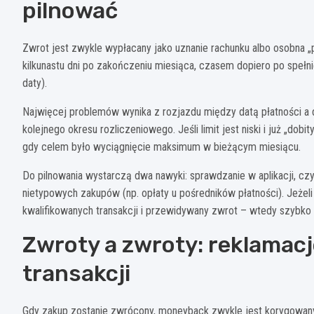
pilnować
Zwrot jest zwykle wypłacany jako uznanie rachunku albo osobna „pr
kilkunastu dni po zakończeniu miesiąca, czasem dopiero po spełn
daty).
Najwięcej problemów wynika z rozjazdu między datą płatności a d
kolejnego okresu rozliczeniowego. Jeśli limit jest niski i już „do
gdy celem było wyciągnięcie maksimum w bieżącym miesiącu.
Do pilnowania wystarczą dwa nawyki: sprawdzanie w aplikacji, cz
nietypowych zakupów (np. opłaty u pośredników płatności). Jeżeli
kwalifikowanych transakcji i przewidywany zwrot – wtedy szybko 
Zwroty a zwroty: reklamacj
transakcji
Gdy zakup zostanie zwrócony, moneyback zwykle jest korygowany. 