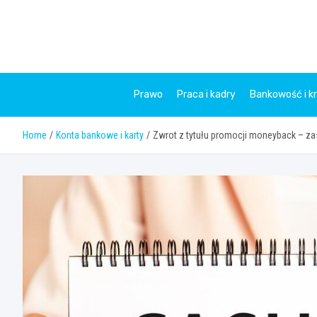
Skip
to
content
Prawo
Praca i kadry
Bankowość i k
Home
Konta bankowe i karty
Zwrot z tytułu promocji moneyback – zas