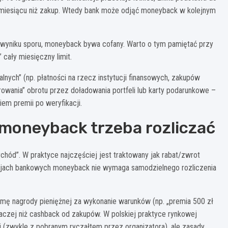
m miesiącu niż zakup. Wtedy bank może odjąć moneyback w kolejnym
w wyniku sporu, moneyback bywa cofany. Warto o tym pamiętać przy
 cały miesięczny limit.
lnych” (np. płatności na rzecz instytucji finansowych, zakupów
owania” obrotu przez doładowania portfeli lub karty podarunkowe –
iem premii po weryfikacji.
 moneyback trzeba rozliczać
chód”. W praktyce najczęściej jest traktowany jak rabat/zwrot
ocjach bankowych moneyback nie wymaga samodzielnego rozliczenia
rmę nagrody pieniężnej za wykonanie warunków (np. „premia 500 zł
inaczej niż cashback od zakupów. W polskiej praktyce rynkowej
 (zwykle z pobranym ryczałtem przez organizatora), ale zasady