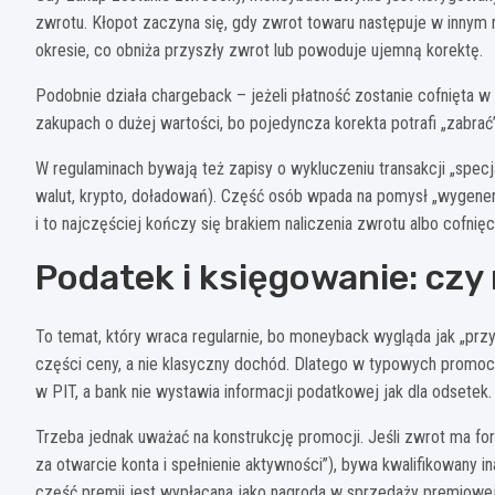
zwrotu. Kłopot zaczyna się, gdy zwrot towaru następuje w inny
okresie, co obniża przyszły zwrot lub powoduje ujemną korektę.
Podobnie działa chargeback – jeżeli płatność zostanie cofnięta 
zakupach o dużej wartości, bo pojedyncza korekta potrafi „zabrać”
W regulaminach bywają też zapisy o wykluczeniu transakcji „specja
walut, krypto, doładowań). Część osób wpada na pomysł „wygener
i to najczęściej kończy się brakiem naliczenia zwrotu albo cofnięc
Podatek i księgowanie: czy
To temat, który wraca regularnie, bo moneyback wygląda jak „przy
części ceny, a nie klasyczny dochód. Dlatego w typowych prom
w PIT, a bank nie wystawia informacji podatkowej jak dla odsetek.
Trzeba jednak uważać na konstrukcję promocji. Jeśli zwrot ma fo
za otwarcie konta i spełnienie aktywności”), bywa kwalifikowany 
część premii jest wypłacana jako nagroda w sprzedaży premiowej