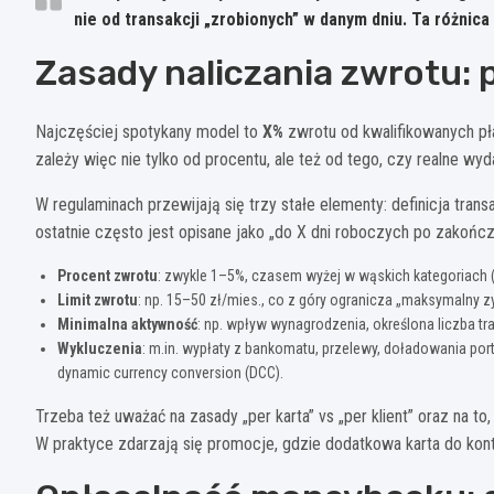
nie od transakcji „zrobionych” w danym dniu. Ta różnica
Zasady naliczania zwrotu: p
Najczęściej spotykany model to
X%
zwrotu od kwalifikowanych pła
zależy więc nie tylko od procentu, ale też od tego, czy realne wyda
W regulaminach przewijają się trzy stałe elementy: definicja tran
ostatnie często jest opisane jako „do X dni roboczych po zakończ
Procent zwrotu
: zwykle 1–5%, czasem wyżej w wąskich kategoriach (
Limit zwrotu
: np. 15–50 zł/mies., co z góry ogranicza „maksymalny z
Minimalna aktywność
: np. wpływ wynagrodzenia, określona liczba tr
Wykluczenia
: m.in. wypłaty z bankomatu, przelewy, doładowania port
dynamic currency conversion (DCC).
Trzeba też uważać na zasady „per karta” vs „per klient” oraz na t
W praktyce zdarzają się promocje, gdzie dodatkowa karta do konta 