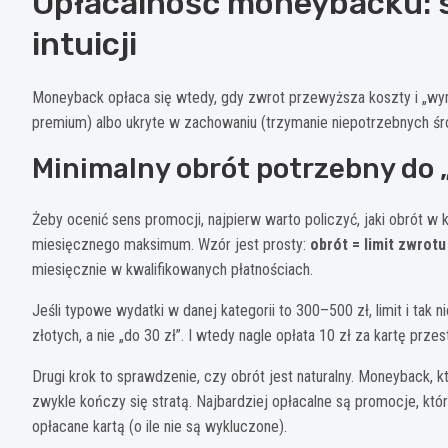
Opłacalność moneybacku: s
intuicji
Moneyback opłaca się wtedy, gdy zwrot przewyższa koszty i „wym
premium) albo ukryte w zachowaniu (trzymanie niepotrzebnych śr
Minimalny obrót potrzebny do 
Żeby ocenić sens promocji, najpierw warto policzyć, jaki obrót w 
miesięcznego maksimum. Wzór jest prosty:
obrót = limit zwrotu
miesięcznie w kwalifikowanych płatnościach.
Jeśli typowe wydatki w danej kategorii to 300–500 zł, limit i tak n
złotych, a nie „do 30 zł”. I wtedy nagle opłata 10 zł za kartę prze
Drugi krok to sprawdzenie, czy obrót jest naturalny. Moneyback, 
zwykle kończy się stratą. Najbardziej opłacalne są promocje, któr
opłacane kartą (o ile nie są wykluczone).