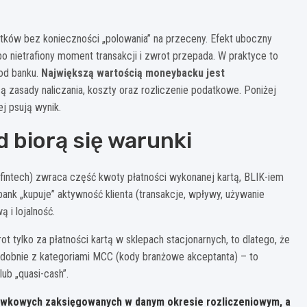
ków bez konieczności „polowania” na przeceny. Efekt uboczny
lbo nietrafiony moment transakcji i zwrot przepada. W praktyce to
 od banku.
Największą wartością moneybacku jest
 zasady naliczania, koszty oraz rozliczenie podatkowe. Poniżej
ej psują wynik.
 biorą się warunki
 fintech) zwraca część kwoty płatności wykonanej kartą, BLIK-iem
ank „kupuje” aktywność klienta (transakcje, wpływy, używanie
 i lojalność.
ot tylko za płatności kartą w sklepach stacjonarnych, to dlatego, że
dobnie z kategoriami MCC (kody branżowe akceptanta) – to
lub „quasi-cash”.
tówkowych zaksięgowanych w danym okresie rozliczeniowym, a