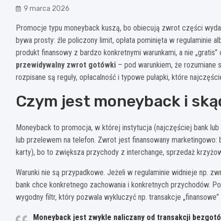
9 marca 2026
Promocje typu moneyback kuszą, bo obiecują zwrot części wydat
bywa prosty: źle policzony limit, opłata pominięta w regulaminie a
produkt finansowy z bardzo konkretnymi warunkami, a nie „gratis”
przewidywalny zwrot gotówki
– pod warunkiem, że rozumiane są
rozpisane są reguły, opłacalność i typowe pułapki, które najczęści
Czym jest moneyback i skąd
Moneyback to promocja, w której instytucja (najczęściej bank lub
lub przelewem na telefon. Zwrot jest finansowany marketingowo: b
karty), bo to zwiększa przychody z interchange, sprzedaż krzyżową
Warunki nie są przypadkowe. Jeżeli w regulaminie widnieje np. zwr
bank chce konkretnego zachowania i konkretnych przychodów. Po
wygodny filtr, który pozwala wykluczyć np. transakcje „finansowe” 
Moneyback
jest zwykle naliczany od transakcji bezgo