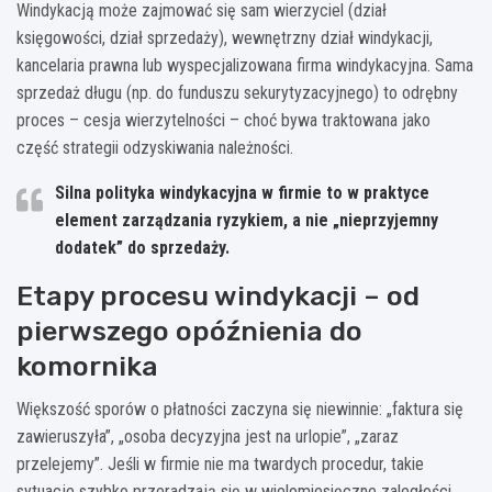
Windykacją może zajmować się sam wierzyciel (dział
księgowości, dział sprzedaży), wewnętrzny dział windykacji,
kancelaria prawna lub wyspecjalizowana firma windykacyjna. Sama
sprzedaż długu (np. do funduszu sekurytyzacyjnego) to odrębny
proces – cesja wierzytelności – choć bywa traktowana jako
część strategii odzyskiwania należności.
Silna polityka windykacyjna w firmie to w praktyce
element zarządzania ryzykiem
, a nie „nieprzyjemny
dodatek” do sprzedaży.
Etapy procesu windykacji – od
pierwszego opóźnienia do
komornika
Większość sporów o płatności zaczyna się niewinnie: „faktura się
zawieruszyła”, „osoba decyzyjna jest na urlopie”, „zaraz
przelejemy”. Jeśli w firmie nie ma twardych procedur, takie
sytuacje szybko przeradzają się w wielomiesięczne zaległości.