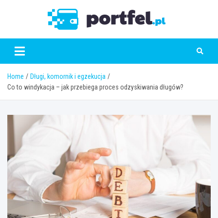
Skip
to
Portfe
content
Home
Długi, komornik i egzekucja
Co to windykacja – jak przebiega proces odzyskiwania długów?