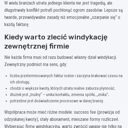
W wielu branżach utrata jednego klienta nie jest tragedią, ale
długotrwały konflikt potrafi pochłonąć ogrom zasobów. Lepsze są
twarde, przewidywalne zasady niż emocjonalne „szarpanie się” o
każdą fakturę.
Kiedy warto zlecić windykację
zewnętrznej firmie
Nie każda firma musi od razu budować własny dział windykacji.
Zewnętrzny podmiot ma sens, gdy:
liczba przeterminowanych faktur rośnie i zaczyna brakować czasu na
ich obsługę;
chodzi o większe kwoty, których utrata realnie zaburza płynność;
dłużnik jest „trudny” – unika kontaktu, zmienia spółki, „znika”;
potrzebne jest doświadczenie procesowe w danej branży.
Współpraca może mieć różne modele: success fee (prowizja od
odzyskanej kwoty), stały abonament, mieszane formy rozliczeń.
Wybierając firmę windykacyjną, warto zwrócić uwagę nie tylko na