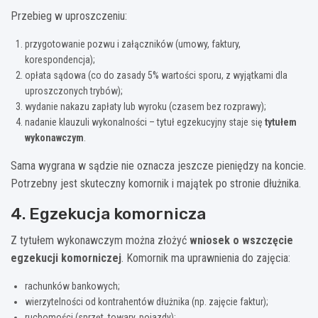
Przebieg w uproszczeniu:
przygotowanie pozwu i załączników (umowy, faktury,
korespondencja);
opłata sądowa (co do zasady 5% wartości sporu, z wyjątkami dla
uproszczonych trybów);
wydanie nakazu zapłaty lub wyroku (czasem bez rozprawy);
nadanie klauzuli wykonalności – tytuł egzekucyjny staje się
tytułem
wykonawczym
.
Sama wygrana w sądzie nie oznacza jeszcze pieniędzy na koncie.
Potrzebny jest skuteczny komornik i majątek po stronie dłużnika.
4. Egzekucja komornicza
Z tytułem wykonawczym można złożyć
wniosek o wszczęcie
egzekucji komorniczej
. Komornik ma uprawnienia do zajęcia:
rachunków bankowych;
wierzytelności od kontrahentów dłużnika (np. zajęcie faktur);
ruchomości (sprzęt, towary, pojazdy);