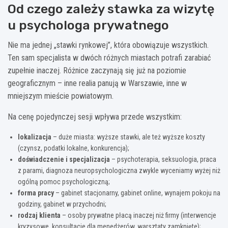
Od czego zależy stawka za wizytę
u psychologa prywatnego
Nie ma jednej „stawki rynkowej”, która obowiązuje wszystkich.
Ten sam specjalista w dwóch różnych miastach potrafi zarabiać
zupełnie inaczej. Różnice zaczynają się już na poziomie
geograficznym – inne realia panują w Warszawie, inne w
mniejszym mieście powiatowym.
Na cenę pojedynczej sesji wpływa przede wszystkim:
lokalizacja
– duże miasta: wyższe stawki, ale też wyższe koszty
(czynsz, podatki lokalne, konkurencja);
doświadczenie i specjalizacja
– psychoterapia, seksuologia, praca
z parami, diagnoza neuropsychologiczna zwykle wyceniamy wyżej niż
ogólną pomoc psychologiczną;
forma pracy
– gabinet stacjonarny, gabinet online, wynajem pokoju na
godziny, gabinet w przychodni;
rodzaj klienta
– osoby prywatne płacą inaczej niż firmy (interwencje
kryzysowe, konsultacje dla menedżerów, warsztaty zamknięte);