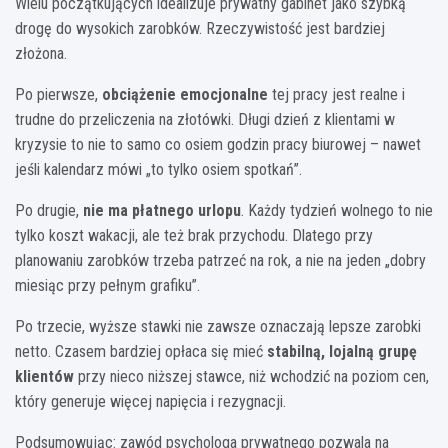
Wielu początkujących idealizuje prywatny gabinet jako szybką
drogę do wysokich zarobków. Rzeczywistość jest bardziej
złożona.
Po pierwsze,
obciążenie emocjonalne
tej pracy jest realne i
trudne do przeliczenia na złotówki. Długi dzień z klientami w
kryzysie to nie to samo co osiem godzin pracy biurowej – nawet
jeśli kalendarz mówi „to tylko osiem spotkań”.
Po drugie,
nie ma płatnego urlopu
. Każdy tydzień wolnego to nie
tylko koszt wakacji, ale też brak przychodu. Dlatego przy
planowaniu zarobków trzeba patrzeć na rok, a nie na jeden „dobry
miesiąc przy pełnym grafiku”.
Po trzecie, wyższe stawki nie zawsze oznaczają lepsze zarobki
netto. Czasem bardziej opłaca się mieć
stabilną, lojalną grupę
klientów
przy nieco niższej stawce, niż wchodzić na poziom cen,
który generuje więcej napięcia i rezygnacji.
Podsumowując: zawód psychologa prywatnego pozwala na