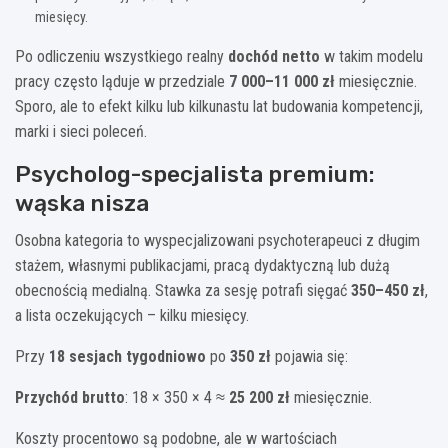
miesięcy.
Po odliczeniu wszystkiego realny
dochód netto
w takim modelu
pracy często ląduje w przedziale
7 000–11 000 zł
miesięcznie.
Sporo, ale to efekt kilku lub kilkunastu lat budowania kompetencji,
marki i sieci poleceń.
Psycholog-specjalista premium:
wąska nisza
Osobna kategoria to wyspecjalizowani psychoterapeuci z długim
stażem, własnymi publikacjami, pracą dydaktyczną lub dużą
obecnością medialną. Stawka za sesję potrafi sięgać
350–450 zł
,
a lista oczekujących – kilku miesięcy.
Przy
18 sesjach tygodniowo
po
350 zł
pojawia się:
Przychód brutto
: 18 × 350 × 4 ≈
25 200 zł
miesięcznie.
Koszty procentowo są podobne, ale w wartościach