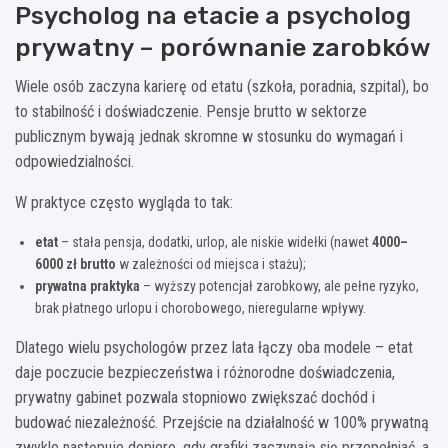
Psycholog na etacie a psycholog
prywatny – porównanie zarobków
Wiele osób zaczyna karierę od etatu (szkoła, poradnia, szpital), bo
to stabilność i doświadczenie. Pensje brutto w sektorze
publicznym bywają jednak skromne w stosunku do wymagań i
odpowiedzialności.
W praktyce często wygląda to tak:
etat
– stała pensja, dodatki, urlop, ale niskie widełki (nawet
4000–
6000 zł brutto
w zależności od miejsca i stażu);
prywatna praktyka
– wyższy potencjał zarobkowy, ale pełne ryzyko,
brak płatnego urlopu i chorobowego, nieregularne wpływy.
Dlatego wielu psychologów przez lata łączy oba modele – etat
daje poczucie bezpieczeństwa i różnorodne doświadczenia,
prywatny gabinet pozwala stopniowo zwiększać dochód i
budować niezależność. Przejście na działalność w 100% prywatną
zwykle następuje dopiero, gdy grafiki zaczynają się przepełniać, a