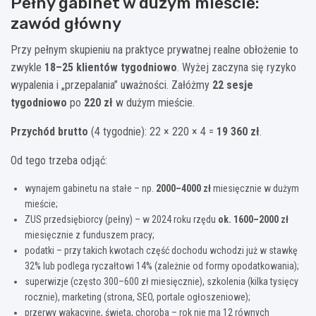
Pełny gabinet w dużym mieście:
zawód główny
Przy pełnym skupieniu na praktyce prywatnej realne obłożenie to
zwykle
18–25 klientów tygodniowo
. Wyżej zaczyna się ryzyko
wypalenia i „przepalania” uważności. Załóżmy
22 sesje
tygodniowo
po
220 zł
w dużym mieście.
Przychód brutto
(4 tygodnie): 22 × 220 × 4 =
19 360 zł
.
Od tego trzeba odjąć:
wynajem gabinetu na stałe – np.
2000–4000 zł
miesięcznie w dużym
mieście;
ZUS przedsiębiorcy (pełny) – w 2024 roku rzędu
ok. 1600–2000 zł
miesięcznie z funduszem pracy;
podatki – przy takich kwotach część dochodu wchodzi już w stawkę
32% lub podlega ryczałtowi 14% (zależnie od formy opodatkowania);
superwizje (często 300–600 zł miesięcznie), szkolenia (kilka tysięcy
rocznie), marketing (strona, SEO, portale ogłoszeniowe);
przerwy wakacyjne, święta, choroba – rok nie ma 12 równych