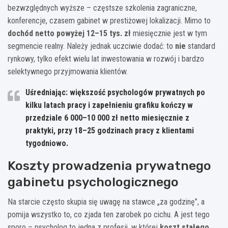
bezwzględnych wyższe – częstsze szkolenia zagraniczne,
konferencje, czasem gabinet w prestiżowej lokalizacji. Mimo to
dochód netto powyżej 12–15 tys. zł
miesięcznie jest w tym
segmencie realny. Należy jednak uczciwie dodać: to
nie
standard
rynkowy, tylko efekt wielu lat inwestowania w rozwój i bardzo
selektywnego przyjmowania klientów.
Uśredniając: większość psychologów prywatnych po
kilku latach pracy i zapełnieniu grafiku kończy w
przedziale
6 000–10 000 zł netto
miesięcznie z
praktyki, przy 18–25 godzinach pracy z klientami
tygodniowo.
Koszty prowadzenia prywatnego
gabinetu psychologicznego
Na starcie często skupia się uwagę na stawce „za godzinę”, a
pomija wszystko to, co zjada ten zarobek po cichu. A jest tego
sporo – psycholog to jedna z profesji, w której
koszt stałego