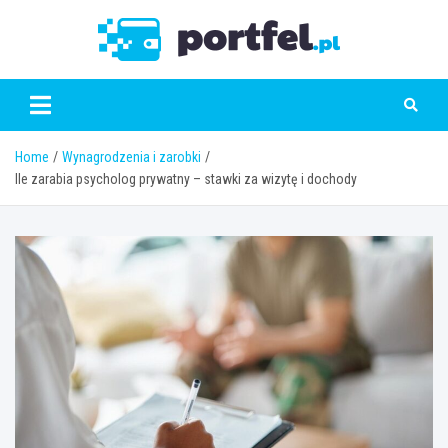
Skip
to
Portfe
content
Home
Wynagrodzenia i zarobki
Ile zarabia psycholog prywatny – stawki za wizytę i dochody