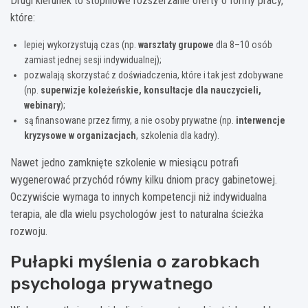
Drugi kierunek to stopniowe rozszerzanie oferty o formy pracy,
które:
lepiej wykorzystują czas (np.
warsztaty grupowe
dla 8–10 osób
zamiast jednej sesji indywidualnej);
pozwalają skorzystać z doświadczenia, które i tak jest zdobywane
(np.
superwizje koleżeńskie, konsultacje dla nauczycieli,
webinary
);
są finansowane przez firmy, a nie osoby prywatne (np.
interwencje
kryzysowe w organizacjach
, szkolenia dla kadry).
Nawet jedno zamknięte szkolenie w miesiącu potrafi
wygenerować przychód równy kilku dniom pracy gabinetowej.
Oczywiście wymaga to innych kompetencji niż indywidualna
terapia, ale dla wielu psychologów jest to naturalna ścieżka
rozwoju.
Pułapki myślenia o zarobkach
psychologa prywatnego