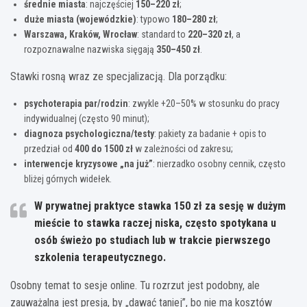
średnie miasta
: najczęściej
150–220 zł
;
duże miasta (wojewódzkie)
: typowo
180–280 zł
;
Warszawa, Kraków, Wrocław
: standard to
220–320 zł
, a
rozpoznawalne nazwiska sięgają
350–450 zł
.
Stawki rosną wraz ze specjalizacją. Dla porządku:
psychoterapia par/rodzin
: zwykle +20–50% w stosunku do pracy
indywidualnej (często 90 minut);
diagnoza psychologiczna/testy
: pakiety za badanie + opis to
przedział od
400 do 1500 zł
w zależności od zakresu;
interwencje kryzysowe „na już”
: nierzadko osobny cennik, często
bliżej górnych widełek.
W prywatnej praktyce
stawka 150 zł za sesję w dużym
mieście to stawka raczej niska
, często spotykana u
osób świeżo po studiach lub w trakcie pierwszego
szkolenia terapeutycznego.
Osobny temat to sesje online. Tu rozrzut jest podobny, ale
zauważalna jest presja, by „dawać taniej”, bo nie ma kosztów