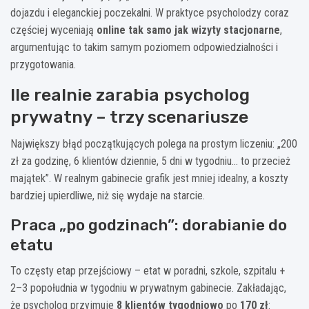
dojazdu i eleganckiej poczekalni. W praktyce psycholodzy coraz
częściej wyceniają
online tak samo jak wizyty stacjonarne
,
argumentując to takim samym poziomem odpowiedzialności i
przygotowania.
Ile realnie zarabia psycholog
prywatny – trzy scenariusze
Największy błąd początkujących polega na prostym liczeniu: „200
zł za godzinę, 6 klientów dziennie, 5 dni w tygodniu… to przecież
majątek”. W realnym gabinecie grafik jest mniej idealny, a koszty
bardziej upierdliwe, niż się wydaje na starcie.
Praca „po godzinach”: dorabianie do
etatu
To częsty etap przejściowy – etat w poradni, szkole, szpitalu +
2–3 popołudnia w tygodniu w prywatnym gabinecie. Zakładając,
że psycholog przyjmuje
8 klientów tygodniowo
po
170 zł
: