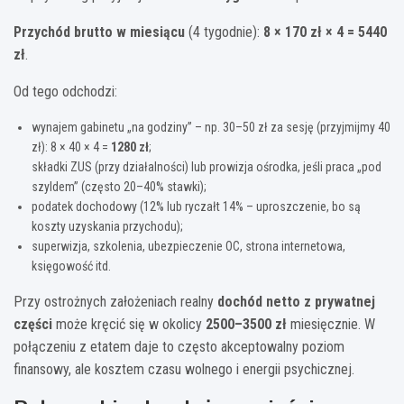
Przychód brutto w miesiącu
(4 tygodnie):
8 × 170 zł × 4 = 5440
zł
.
Od tego odchodzi:
wynajem gabinetu „na godziny” – np. 30–50 zł za sesję (przyjmijmy 40
zł): 8 × 40 × 4 =
1280 zł
;
składki ZUS (przy działalności) lub prowizja ośrodka, jeśli praca „pod
szyldem” (często 20–40% stawki);
podatek dochodowy (12% lub ryczałt 14% – uproszczenie, bo są
koszty uzyskania przychodu);
superwizja, szkolenia, ubezpieczenie OC, strona internetowa,
księgowość itd.
Przy ostrożnych założeniach realny
dochód netto z prywatnej
części
może kręcić się w okolicy
2500–3500 zł
miesięcznie. W
połączeniu z etatem daje to często akceptowalny poziom
finansowy, ale kosztem czasu wolnego i energii psychicznej.