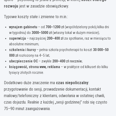
rozwoju
jest w zasadzie obowiązkowy.
Typowe koszty stałe i zmienne to m.in.:
wynajem gabinetu
– od
700–1200 zł
(współdzielony pokój kilka dni
w tygodniu) do
3000–5000 zł
(własny lokal w dużym mieście);
superwizja
– najczęściej
200–400 zł
za spotkanie, raz w miesiącu to
absolutne minimum;
szkolenia i kursy
– pełna szkoła psychoterapii to koszt
30 000–50
000 zł
rozłożony na 4–5 lat;
ubezpieczenie OC
– zwykle
200–400 zł rocznie
;
księgowość, strona www, reklama
– w praktyce od kilkuset do kilku
tysięcy złotych rocznie.
Dodatkowo duże znaczenie ma
czas niepoliczalny
:
przygotowanie do sesji, prowadzenie dokumentacji, kontakt
mailowy/telefoniczny z klientami, odwołania w ostatniej chwili,
czas dojazdu. Realnie z każdej „sesji godzinnej” robi się często
75–90 minut zaangażowania.