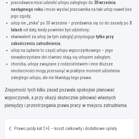
pracodawca musi udzielić urlopu zaległego do
30 września
następnego roku
i może wysłać pracownika na taki urlop nawet bez
jego zgody;
urlop nie „znika” po 30 września – przedawnia się co do zasady po
3
latach
od daty, kiedy powinien być udzielony;
ekwiwalent za urlop (w tym zaległy) przysługuje
tylko przy
zakończeniu zatrudnienia
;
urlop na żądanie to część urlopu wypoczynkowego – jego
niewykorzystane dni również stają się urlopem zaległym;
choroba, urlopy związane z rodzicielstwem i inne dłuższe
nieobecności mogą przesunąć w praktyce moment udzielenia
zaległego urlopu, ale nie likwidują tego prawa.
Znajomość tych kilku zasad pozwala spokojnie planować
wypoczynek, a przy okazji skutecznie pilnować własnych
pieniędzy i przestrzegania prawa pracy w miejscu zatrudnienia.
Nawigacja
Prawo jazdy kat C+E – koszt całkowity i dodatkowe opłaty
wpisu