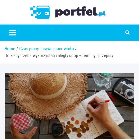
Skip
to
Portfe
content
Home
Czas pracy i prawa pracownika
Do kiedy trzeba wykorzystać zaległy urlop – terminy i przepisy