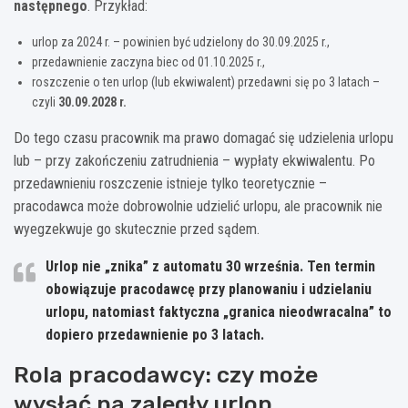
następnego
. Przykład:
urlop za 2024 r. – powinien być udzielony do 30.09.2025 r.,
przedawnienie zaczyna biec od 01.10.2025 r.,
roszczenie o ten urlop (lub ekwiwalent) przedawni się po 3 latach –
czyli
30.09.2028 r.
Do tego czasu pracownik ma prawo domagać się udzielenia urlopu
lub – przy zakończeniu zatrudnienia – wypłaty ekwiwalentu. Po
przedawnieniu roszczenie istnieje tylko teoretycznie –
pracodawca może dobrowolnie udzielić urlopu, ale pracownik nie
wyegzekwuje go skutecznie przed sądem.
Urlop nie „znika” z automatu 30 września.
Ten termin
obowiązuje pracodawcę przy planowaniu i udzielaniu
urlopu, natomiast faktyczna „granica nieodwracalna” to
dopiero przedawnienie po 3 latach.
Rola pracodawcy: czy może
wysłać na zaległy urlop